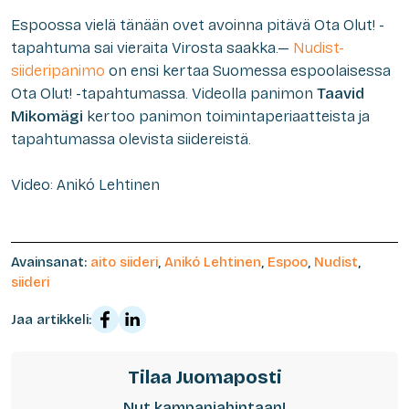
Espoossa vielä tänään ovet avoinna pitävä Ota Olut! -
tapahtuma sai vieraita Virosta saakka.—
Nudist-
siideripanimo
on ensi kertaa Suomessa espoolaisessa
Ota Olut! -tapahtumassa. Videolla panimon
Taavid
Mikomägi
kertoo panimon toimintaperiaatteista ja
tapahtumassa olevista siidereistä.
Video: Anikó Lehtinen
Avainsanat:
aito siideri
,
Anikó Lehtinen
,
Espoo
,
Nudist
,
siideri
Jaa artikkeli:
Tilaa Juomaposti
Nyt kampanjahintaan!