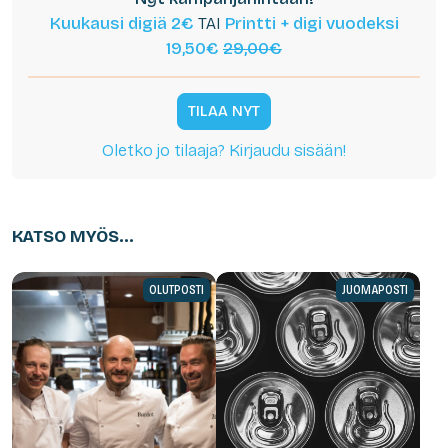
Kuukausi digiä 2€
TAI
Printti + digi vuodeksi
19,50€
29,00€
TILAA NYT
Oletko jo tilaaja? Kirjaudu sisään!
KATSO MYÖS...
OLUTPOSTI
JUOMAPOSTI