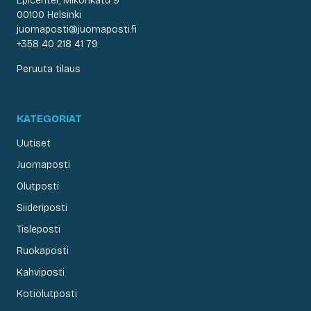
Epicenter, Mikonkatu 9
00100 Helsinki
juomaposti@juomaposti.fi
+358 40 218 41 79
Peruuta tilaus
KATEGORIAT
Uutiset
Juomaposti
Olutposti
Siideriposti
Tisleposti
Ruokaposti
Kahviposti
Kotiolutposti