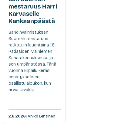
mestaruus Harri
Karvaselle
Kankaanpäästä
Sahdinvalmistuksen
Suomen mestaruus
ratkottiin lauantaina 1.8.
Padasjoen Mainiemen
Saharakennuksessa ja
sen ympäristössä. Tänä
vuonna kilpailu keräsi
ennätyksellisen
osallistujajoukon, kun
arvioitavaksi...
2.8.2026
| Anikó Lehtinen