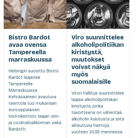
Bistro Bardot
Viro suunnittelee
avaa ovensa
alkoholipolitiikan
Tampereella
kiristystä,
marraskuussa
muutokset
voivat näkyä
Helsingin suosittu Bistro
myös
Bardot laajenee
suomalaisille
Tampereelle.
Marraskuussa
Viron hallitus suunnittelee
Kehräsaareen avautuva
laajaa alkoholipolitiikan
ravintola tuo mukanaan
kiristystä, jonka
eurooppalaisen
tavoitteena on vähentää
bistrokeittiön, laajan viini-
alkoholin kulutusta ja siitä
ja cocktailvalikoiman sekä
aiheutuvia haittoja
Bardot'n...
vuoteen 2035 mennessä.