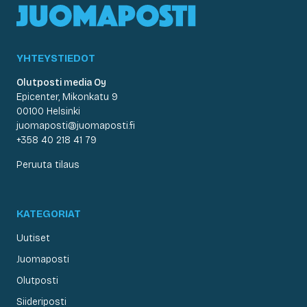
YHTEYSTIEDOT
Olutposti media Oy
Epicenter, Mikonkatu 9
00100 Helsinki
juomaposti@juomaposti.fi
+358 40 218 41 79
Peruuta tilaus
KATEGORIAT
Uutiset
Juomaposti
Olutposti
Siideriposti