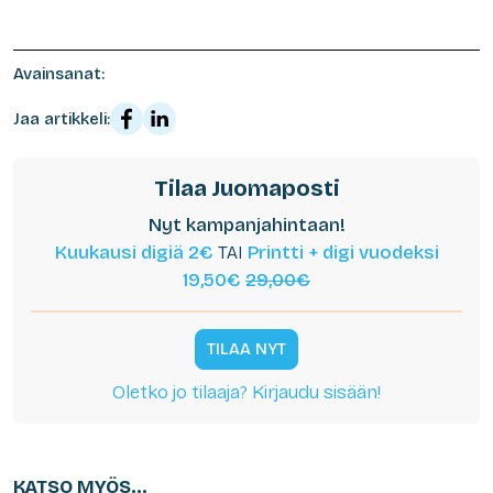
Avainsanat:
Jaa artikkeli:
Tilaa Juomaposti
Nyt kampanjahintaan!
Kuukausi digiä 2€
TAI
Printti + digi vuodeksi
19,50€
29,00€
TILAA NYT
Oletko jo tilaaja? Kirjaudu sisään!
KATSO MYÖS...