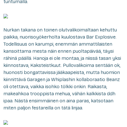
tuntumalla.
Nurkan takana on toinen olutvalikoimaltaan kehuttu
paikka, nuorisoyökerholta kuulostava Bar Explosive.
Todellisuus on karumpi, enemmän ammattilaisten
kansoittama mesta näin ennen puoltapäivää, täysi
rähinä päällä. Hanoja ei ole montaa, ja niissä tasan yksi
kiinnostava, Kaksteistkuut. Pullovalikoima sentään ok,
huonosti bongattavissa jääkaapeista, mutta huomion
kiinnittävä Garagen ja Whiplashin kollaboraatio Beanz
oli otettava, vaikka isohko tölkki onkin. Raikasta,
makeahkoa trooppista mehua, vähän kalkkista ddh
ipaa. Nästä ensimmäinen on aina paras, katsotaan
miten paljon festareilla on tätä linjaa.