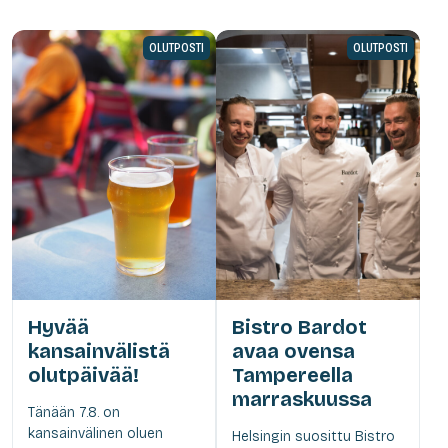
OLUTPOSTI
OLUTPOSTI
Hyvää
Bistro Bardot
kansainvälistä
avaa ovensa
olutpäivää!
Tampereella
marraskuussa
Tänään 7.8. on
kansainvälinen oluen
Helsingin suosittu Bistro