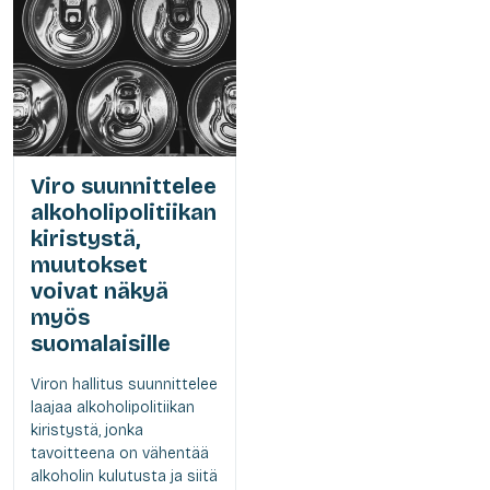
Viro suunnittelee
alkoholipolitiikan
kiristystä,
muutokset
voivat näkyä
myös
suomalaisille
Viron hallitus suunnittelee
laajaa alkoholipolitiikan
kiristystä, jonka
tavoitteena on vähentää
alkoholin kulutusta ja siitä