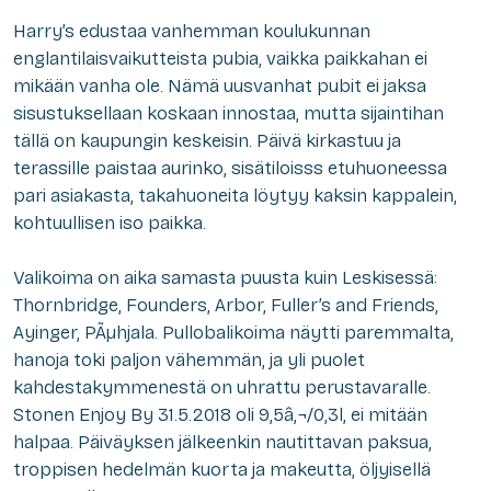
Harry’s edustaa vanhemman koulukunnan
englantilaisvaikutteista pubia, vaikka paikkahan ei
mikään vanha ole. Nämä uusvanhat pubit ei jaksa
sisustuksellaan koskaan innostaa, mutta sijaintihan
tällä on kaupungin keskeisin. Päivä kirkastuu ja
terassille paistaa aurinko, sisätiloisss etuhuoneessa
pari asiakasta, takahuoneita löytyy kaksin kappalein,
kohtuullisen iso paikka.
Valikoima on aika samasta puusta kuin Leskisessä:
Thornbridge, Founders, Arbor, Fuller’s and Friends,
Ayinger, PÃµhjala. Pullobalikoima näytti paremmalta,
hanoja toki paljon vähemmän, ja yli puolet
kahdestakymmenestä on uhrattu perustavaralle.
Stonen Enjoy By 31.5.2018 oli 9,5â‚¬/0,3l, ei mitään
halpaa. Päiväyksen jälkeenkin nautittavan paksua,
troppisen hedelmän kuorta ja makeutta, öljyisellä