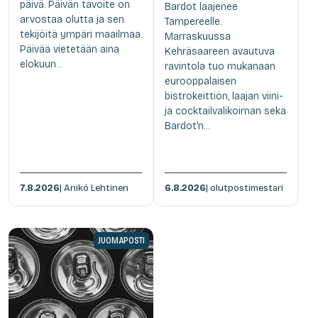
päivä. Päivän tavoite on
Bardot laajenee
arvostaa olutta ja sen
Tampereelle.
tekijöitä ympäri maailmaa.
Marraskuussa
Päivää vietetään aina
Kehräsaareen avautuva
elokuun...
ravintola tuo mukanaan
eurooppalaisen
bistrokeittiön, laajan viini-
ja cocktailvalikoiman sekä
Bardot'n...
7.8.2026
| Anikó Lehtinen
6.8.2026
| olutpostimestari
JUOMAPOSTI