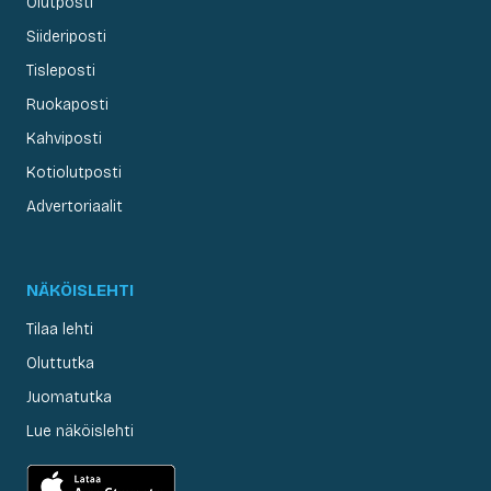
Olutposti
Siideriposti
Tisleposti
Ruokaposti
Kahviposti
Kotiolutposti
Advertoriaalit
NÄKÖISLEHTI
Tilaa lehti
Oluttutka
Juomatutka
Lue näköislehti