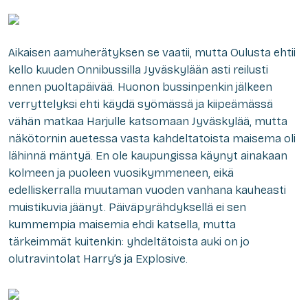
Aikaisen aamuherätyksen se vaatii, mutta Oulusta ehtii
kello kuuden Onnibussilla Jyväskylään asti reilusti
ennen puoltapäivää. Huonon bussinpenkin jälkeen
verryttelyksi ehti käydä syömässä ja kiipeämässä
vähän matkaa Harjulle katsomaan Jyväskylää, mutta
näkötornin auetessa vasta kahdeltatoista maisema oli
lähinnä mäntyä. En ole kaupungissa käynyt ainakaan
kolmeen ja puoleen vuosikymmeneen, eikä
edelliskerralla muutaman vuoden vanhana kauheasti
muistikuvia jäänyt. Päiväpyrähdyksellä ei sen
kummempia maisemia ehdi katsella, mutta
tärkeimmät kuitenkin: yhdeltätoista auki on jo
olutravintolat Harry’s ja Explosive.