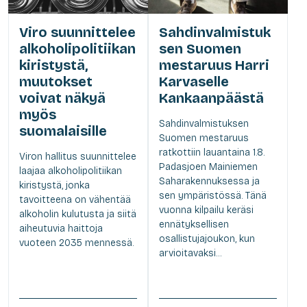
Viro suunnittelee
Sahdinvalmistuk
alkoholipolitiikan
sen Suomen
kiristystä,
mestaruus Harri
muutokset
Karvaselle
voivat näkyä
Kankaanpäästä
myös
Sahdinvalmistuksen
suomalaisille
Suomen mestaruus
ratkottiin lauantaina 1.8.
Viron hallitus suunnittelee
Padasjoen Mainiemen
laajaa alkoholipolitiikan
Saharakennuksessa ja
kiristystä, jonka
sen ympäristössä. Tänä
tavoitteena on vähentää
vuonna kilpailu keräsi
alkoholin kulutusta ja siitä
ennätyksellisen
aiheutuvia haittoja
osallistujajoukon, kun
vuoteen 2035 mennessä.
arvioitavaksi...