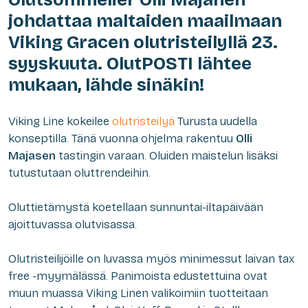
johdattaa maltaiden maailmaan
Viking Gracen olutristeilyllä 23.
syyskuuta. OlutPOSTI lähtee
mukaan, lähde sinäkin!
Viking Line kokeilee
olutristeilyä
Turusta uudella
konseptilla. Tänä vuonna ohjelma rakentuu
Olli
Majasen
tastingin varaan. Oluiden maistelun lisäksi
tutustutaan oluttrendeihin.
Oluttietämystä koetellaan sunnuntai-iltapäivään
ajoittuvassa olutvisassa.
Olutristeilijöille on luvassa myös minimessut laivan tax
free -myymälässä. Panimoista edustettuina ovat
muun muassa Viking Linen valikoimiin tuotteitaan