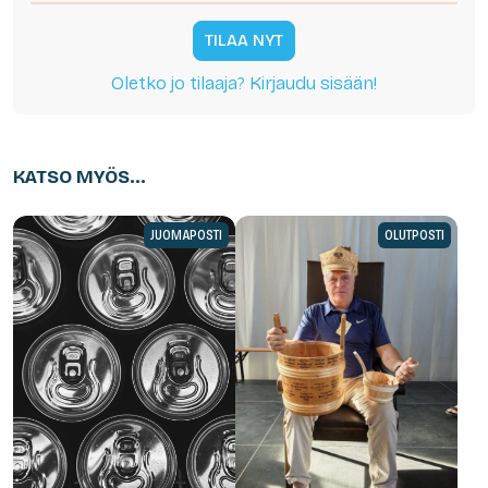
TILAA NYT
Oletko jo tilaaja? Kirjaudu sisään!
KATSO MYÖS...
JUOMAPOSTI
OLUTPOSTI