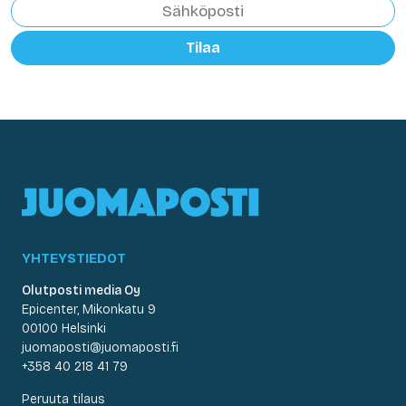
Tilaa
YHTEYSTIEDOT
Olutposti media Oy
Epicenter, Mikonkatu 9
00100 Helsinki
juomaposti@juomaposti.fi
+358 40 218 41 79
Peruuta tilaus