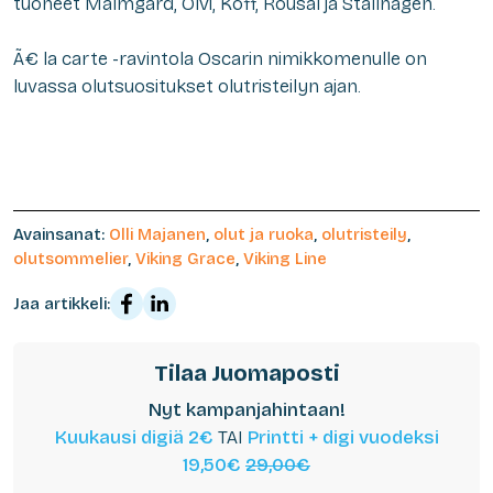
tuoneet Malmgård, Olvi, Koff, Rousal ja Stallhagen.
Ã€ la carte -ravintola Oscarin nimikkomenulle on
luvassa olutsuositukset olutristeilyn ajan.
Avainsanat:
Olli Majanen
,
olut ja ruoka
,
olutristeily
,
olutsommelier
,
Viking Grace
,
Viking Line
Jaa artikkeli:
Tilaa Juomaposti
Nyt kampanjahintaan!
Kuukausi digiä 2€
TAI
Printti + digi vuodeksi
19,50€
29,00€