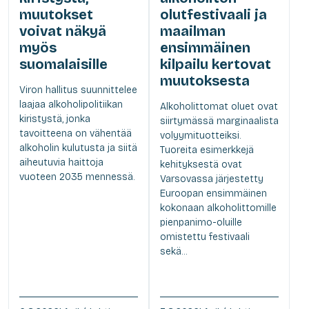
muutokset
olutfestivaali ja
voivat näkyä
maailman
myös
ensimmäinen
suomalaisille
kilpailu kertovat
muutoksesta
Viron hallitus suunnittelee
laajaa alkoholipolitiikan
Alkoholittomat oluet ovat
kiristystä, jonka
siirtymässä marginaalista
tavoitteena on vähentää
volyymituotteiksi.
alkoholin kulutusta ja siitä
Tuoreita esimerkkejä
aiheutuvia haittoja
kehityksestä ovat
vuoteen 2035 mennessä.
Varsovassa järjestetty
Euroopan ensimmäinen
kokonaan alkoholittomille
pienpanimo-oluille
omistettu festivaali
sekä...