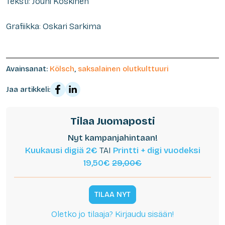
Teksti: Jouni Koskinen
Grafiikka: Oskari Sarkima
Avainsanat:
Kölsch
,
saksalainen olutkulttuuri
Jaa artikkeli:
Tilaa Juomaposti
Nyt kampanjahintaan!
Kuukausi digiä 2€
TAI
Printti + digi vuodeksi
19,50€
29,00€
TILAA NYT
Oletko jo tilaaja? Kirjaudu sisään!