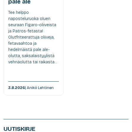
pale ale
Tee helppo
naposteluruoka oluen
seuraan Figaro-oliiveista
ja Patros-fetasta!
Olutfriteerattuja oliiveja,
fetavaahtoa ja
hedelmäistä pale ale-
olutta, saksalaistyylistä
vehnäolutta tai raikasta...
3.8.2026
| Anikó Lehtinen
UUTISKIRJE