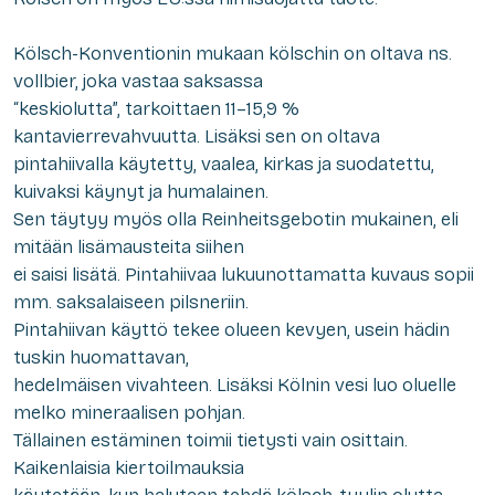
Kölsch-Konventionin mukaan kölschin on oltava ns.
vollbier, joka vastaa saksassa
“keskiolutta”, tarkoittaen 11–15,9 %
kantavierrevahvuutta. Lisäksi sen on oltava
pintahiivalla käytetty, vaalea, kirkas ja suodatettu,
kuivaksi käynyt ja humalainen.
Sen täytyy myös olla Reinheitsgebotin mukainen, eli
mitään lisämausteita siihen
ei saisi lisätä. Pintahiivaa lukuunottamatta kuvaus sopii
mm. saksalaiseen pilsneriin.
Pintahiivan käyttö tekee olueen kevyen, usein hädin
tuskin huomattavan,
hedelmäisen vivahteen. Lisäksi Kölnin vesi luo oluelle
melko mineraalisen pohjan.
Tällainen estäminen toimii tietysti vain osittain.
Kaikenlaisia kiertoilmauksia