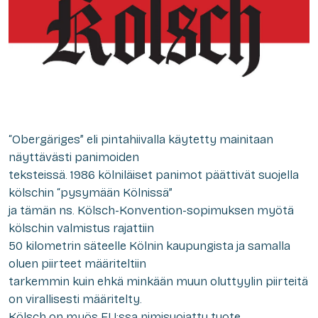
“Obergäriges” eli pintahiivalla käytetty mainitaan
näyttävästi panimoiden
teksteissä. 1986 kölniläiset panimot päättivät suojella
kölschin “pysymään Kölnissä”
ja tämän ns. Kölsch-Konvention-sopimuksen myötä
kölschin valmistus rajattiin
50 kilometrin säteelle Kölnin kaupungista ja samalla
oluen piirteet määriteltiin
tarkemmin kuin ehkä minkään muun oluttyylin piirteitä
on virallisesti määritelty.
Kölsch on myös EU:ssa nimisuojattu tuote.