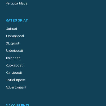
Peruuta tilaus
KATEGORIAT
Uutiset
Juomaposti
Olutposti
Siideriposti
Tisleposti
Ruokaposti
Kahviposti
Kotiolutposti
Advertoriaalit
NÄKÖISLEHTI