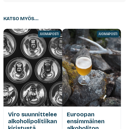
KATSO MYÖS...
JUOMAPOSTI
JUOMAPOSTI
Viro suunnittelee
Euroopan
alkoholipolitiikan
ensimmäinen
kiristystä,
alkoholiton