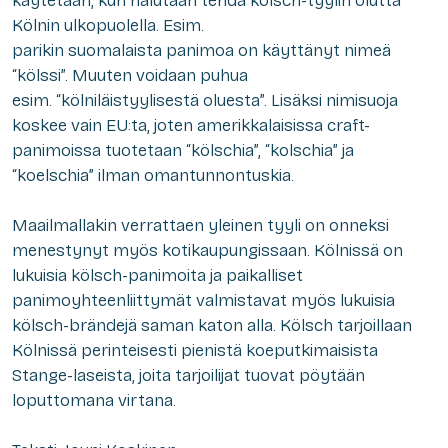
käytetään, kun halutaan tehdä kölsch-tyylin olutta
Kölnin ulkopuolella. Esim.
parikin suomalaista panimoa on käyttänyt nimeä
“kölssi”. Muuten voidaan puhua
esim. “kölniläistyylisestä oluesta”. Lisäksi nimisuoja
koskee vain EU:ta, joten amerikkalaisissa craft-
panimoissa tuotetaan “kölschia”, “kolschia” ja
“koelschia” ilman omantunnontuskia.
Maailmallakin verrattaen yleinen tyyli on onneksi
menestynyt myös kotikaupungissaan. Kölnissä on
lukuisia kölsch-panimoita ja paikalliset
panimoyhteenliittymät valmistavat myös lukuisia
kölsch-brändejä saman katon alla. Kölsch tarjoillaan
Kölnissä perinteisesti pienistä koeputkimaisista
Stange-laseista, joita tarjoilijat tuovat pöytään
loputtomana virtana.