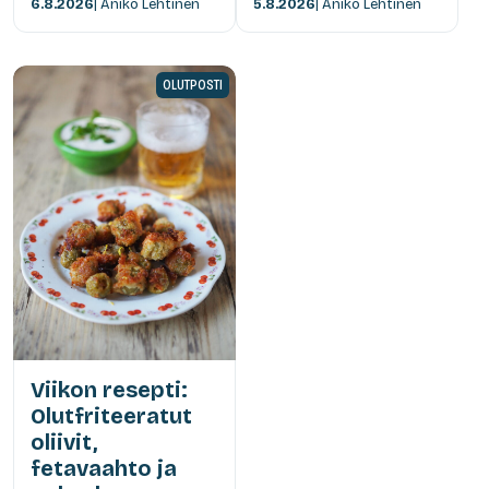
6.8.2026
| Anikó Lehtinen
5.8.2026
| Anikó Lehtinen
OLUTPOSTI
Viikon resepti:
Olutfriteeratut
oliivit,
fetavaahto ja