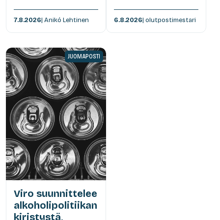
7.8.2026
| Anikó Lehtinen
6.8.2026
| olutpostimestari
JUOMAPOSTI
Viro suunnittelee
alkoholipolitiikan
kiristystä,