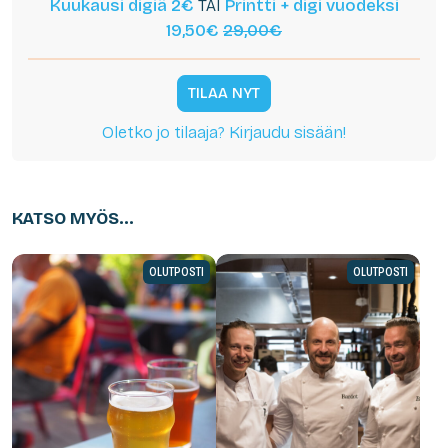
Kuukausi digiä 2€
TAI
Printti + digi vuodeksi
19,50€
29,00€
TILAA NYT
Oletko jo tilaaja? Kirjaudu sisään!
KATSO MYÖS...
OLUTPOSTI
OLUTPOSTI