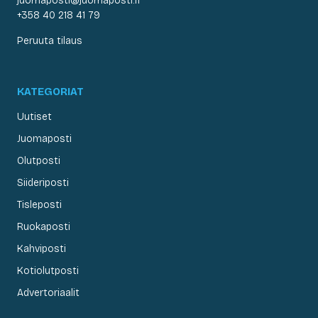
juomaposti@juomaposti.fi
+358 40 218 41 79
Peruuta tilaus
KATEGORIAT
Uutiset
Juomaposti
Olutposti
Siideriposti
Tisleposti
Ruokaposti
Kahviposti
Kotiolutposti
Advertoriaalit