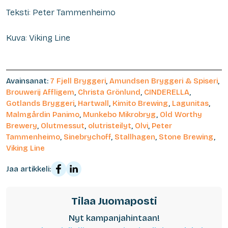
Teksti: Peter Tammenheimo
Kuva: Viking Line
Avainsanat:
7 Fjell Bryggeri
,
Amundsen Bryggeri & Spiseri
,
Brouwerij Affligem
,
Christa Grönlund
,
CINDERELLA
,
Gotlands Bryggeri
,
Hartwall
,
Kimito Brewing
,
Lagunitas
,
Malmgårdin Panimo
,
Munkebo Mikrobryg
,
Old Worthy
Brewery
,
Olutmessut
,
olutristeilyt
,
Olvi
,
Peter
Tammenheimo
,
Sinebrychoff
,
Stallhagen
,
Stone Brewing
,
Viking Line
Jaa artikkeli:
Tilaa Juomaposti
Nyt kampanjahintaan!