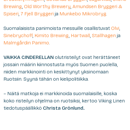
Brewing
,
Old Worthy Brewery
,
Amundsen Bryggeri &
Spiseri
,
7 Fjell Bryggeri
ja
Munkebo Mikrobryg
.
Suomalaisista panimoista messuille osallistuvat
Olvi
,
Sinebrychoff
,
Kimito Brewing
,
Hartwall
,
Stallhagen
ja
Malmgårdin Panimo
.
VAIKKA CINDERELLAN
olutristeilyt ovat herättäneet
jossain määrin kiinnostusta myös Suomen puolella,
niiden markkinointi on keskittynyt yksinomaan
Ruotsiin. Syynä tähän on kielipolitiikka.
– Näitä matkoja ei markkinoida suomalaisille, koska
koko risteilyn ohjelma on ruotsiksi, kertoo Viking Linen
tiedotuspäällikkö
Christa Grönlund.