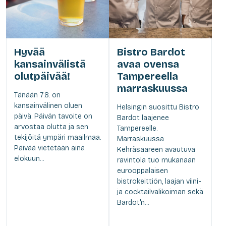
Hyvää
Bistro Bardot
kansainvälistä
avaa ovensa
olutpäivää!
Tampereella
marraskuussa
Tänään 7.8. on
kansainvälinen oluen
Helsingin suosittu Bistro
päivä. Päivän tavoite on
Bardot laajenee
arvostaa olutta ja sen
Tampereelle.
tekijöitä ympäri maailmaa.
Marraskuussa
Päivää vietetään aina
Kehräsaareen avautuva
elokuun...
ravintola tuo mukanaan
eurooppalaisen
bistrokeittiön, laajan viini-
ja cocktailvalikoiman sekä
Bardot'n...