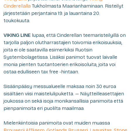
Cinderellalla
Tukholmasta Maarianhaminaan. Risteilyt
järjestetään perjantaina 19. ja lauantaina 20.
toukokuuta.
VIKING LINE
lupaa, että Cinderellan teemaristeilyillä on
tarjolla paljon olutharrastajien toivomia erikoisuuksia,
joita ei ole saatavilla esimerkiksi Ruotsin
Systembolagetissa. Lisäksi panimot tuovat laivalle
monia pienten tuotantoerien erikoisoluita, joita voi
ostaa edulliseen tax free -hintaan.
Sisäänpääsy messualueelle maksaa noin 30 euroa
sisältäen viisi maistelulipuketta. — Näytteilleasettajien
joukossa on sekä isoja monikansallisia panimoita että
pienpanimoita eri puolilta maailmaa.
Mielenkiintoisia panimoita ovat muiden muassa
Brouwerij Affligem
,
Gotlands Bryggeri
,
Lagunitas
,
Stone