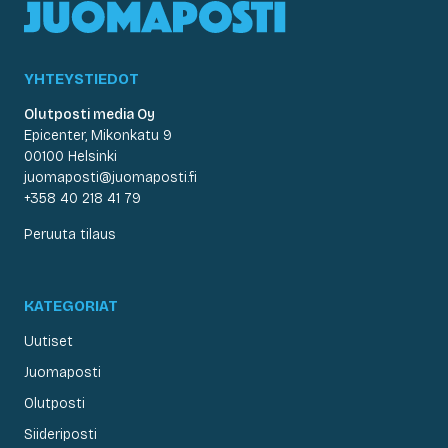
YHTEYSTIEDOT
Olutposti media Oy
Epicenter, Mikonkatu 9
00100 Helsinki
juomaposti@juomaposti.fi
+358 40 218 41 79
Peruuta tilaus
KATEGORIAT
Uutiset
Juomaposti
Olutposti
Siideriposti