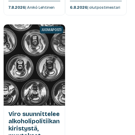
7.8.2026
| Anikó Lehtinen
6.8.2026
| olutpostimestari
JUOMAPOSTI
Viro suunnittelee
alkoholipolitiikan
kiristystä,