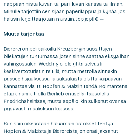
nappaan niistä kuvan tai pari, luvan kanssa tai ilman.
Minulle tarjottiin sen sijaan paperilappua ja kynää, jos
halusin kirjoittaa jotain muistiin. Jep jepâ€¦—
Muuta tarjontaa
Biererei on pelipaikoilla Kreuzbergin suosittujen
bilekatujen tuntumassa, joten sinne saattaa eksyä ihan
vahingossakin. Wedding ei ole yhtä selvästi
keskivertoturistin reitillä, mutta metrolla sinnekin
pääsee hujauksessa, ja saksalaista olutta kaipaavan
kannattaa visiitti Hopfen & Malziin tehdä. Kolmantena
etappinani piti olla Bierlieb entisellä itäpuolella
Friedrichshainissa, mutta sepä olikin sulkenut ovensa
pysyvästi maaliskuun lopussa.
Kun sain oikeastaan haluamani ostokset tehtyä
Hopfen & Malzista ja Bierereista, en enää jaksanut