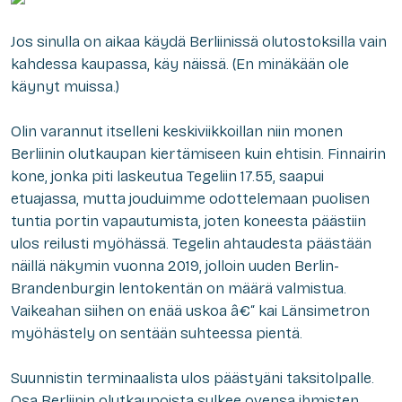
Jos sinulla on aikaa käydä Berliinissä olutostoksilla vain
kahdessa kaupassa, käy näissä. (En minäkään ole
käynyt muissa.)
Olin varannut itselleni keskiviikkoillan niin monen
Berliinin olutkaupan kiertämiseen kuin ehtisin. Finnairin
kone, jonka piti laskeutua Tegeliin 17.55, saapui
etuajassa, mutta jouduimme odottelemaan puolisen
tuntia portin vapautumista, joten koneesta päästiin
ulos reilusti myöhässä. Tegelin ahtaudesta päästään
näillä näkymin vuonna 2019, jolloin uuden Berlin-
Brandenburgin lentokentän on määrä valmistua.
Vaikeahan siihen on enää uskoa â€“ kai Länsimetron
myöhästely on sentään suhteessa pientä.
Suunnistin terminaalista ulos päästyäni taksitolpalle.
Osa Berliinin olutkaupoista sulkee ovensa ihmisten