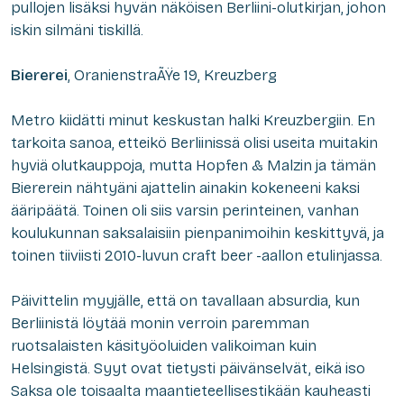
pullojen lisäksi hyvän näköisen Berliini-olutkirjan, johon
iskin silmäni tiskillä.
Biererei
, OranienstraÃŸe 19, Kreuzberg
Metro kiidätti minut keskustan halki Kreuzbergiin. En
tarkoita sanoa, etteikö Berliinissä olisi useita muitakin
hyviä olutkauppoja, mutta Hopfen & Malzin ja tämän
Biererein nähtyäni ajattelin ainakin kokeneeni kaksi
ääripäätä. Toinen oli siis varsin perinteinen, vanhan
koulukunnan saksalaisiin pienpanimoihin keskittyvä, ja
toinen tiiviisti 2010-luvun craft beer -aallon etulinjassa.
Päivittelin myyjälle, että on tavallaan absurdia, kun
Berliinistä löytää monin verroin paremman
ruotsalaisten käsityöoluiden valikoiman kuin
Helsingistä. Syyt ovat tietysti päivänselvät, eikä iso
Saksa ole toisaalta maantieteellisestikään kauheasti