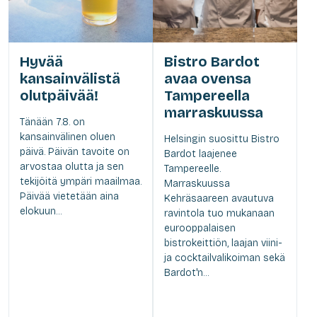
Hyvää
Bistro Bardot
kansainvälistä
avaa ovensa
olutpäivää!
Tampereella
marraskuussa
Tänään 7.8. on
kansainvälinen oluen
Helsingin suosittu Bistro
päivä. Päivän tavoite on
Bardot laajenee
arvostaa olutta ja sen
Tampereelle.
tekijöitä ympäri maailmaa.
Marraskuussa
Päivää vietetään aina
Kehräsaareen avautuva
elokuun...
ravintola tuo mukanaan
eurooppalaisen
bistrokeittiön, laajan viini-
ja cocktailvalikoiman sekä
Bardot'n...