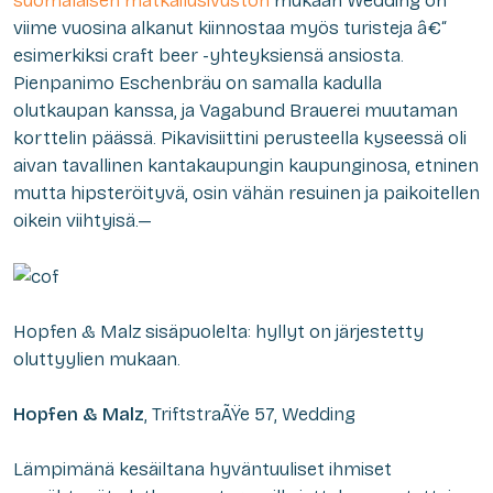
suomalaisen matkailusivuston
mukaan Wedding on
viime vuosina alkanut kiinnostaa myös turisteja â€“
esimerkiksi craft beer -yhteyksiensä ansiosta.
Pienpanimo Eschenbräu on samalla kadulla
olutkaupan kanssa, ja Vagabund Brauerei muutaman
korttelin päässä. Pikavisiittini perusteella kyseessä oli
aivan tavallinen kantakaupungin kaupunginosa, etninen
mutta hipsteröityvä, osin vähän resuinen ja paikoitellen
oikein viihtyisä.—
Hopfen & Malz sisäpuolelta: hyllyt on järjestetty
oluttyylien mukaan.
Hopfen & Malz
, TriftstraÃŸe 57, Wedding
Lämpimänä kesäiltana hyväntuuliset ihmiset