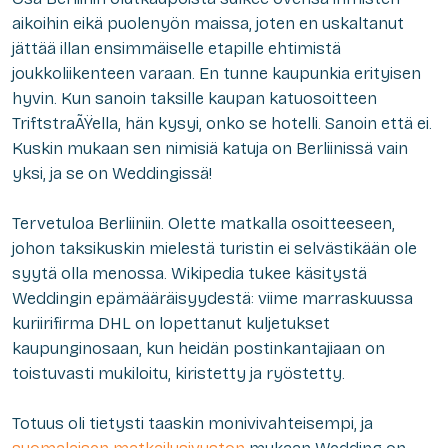
aikoihin eikä puolenyön maissa, joten en uskaltanut
jättää illan ensimmäiselle etapille ehtimistä
joukkoliikenteen varaan. En tunne kaupunkia erityisen
hyvin. Kun sanoin taksille kaupan katuosoitteen
TriftstraÃŸella, hän kysyi, onko se hotelli. Sanoin että ei.
Kuskin mukaan sen nimisiä katuja on Berliinissä vain
yksi, ja se on Weddingissä!
Tervetuloa Berliiniin. Olette matkalla osoitteeseen,
johon taksikuskin mielestä turistin ei selvästikään ole
syytä olla menossa. Wikipedia tukee käsitystä
Weddingin epämääräisyydestä: viime marraskuussa
kuriirifirma DHL on lopettanut kuljetukset
kaupunginosaan, kun heidän postinkantajiaan on
toistuvasti mukiloitu, kiristetty ja ryöstetty.
Totuus oli tietysti taaskin monivivahteisempi, ja