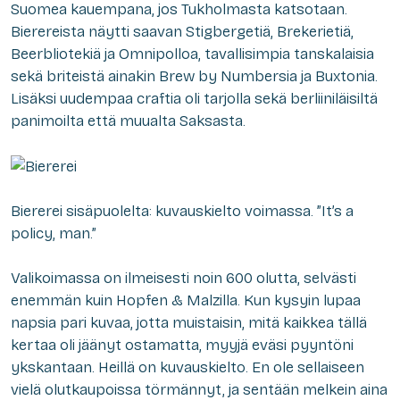
Suomea kauempana, jos Tukholmasta katsotaan.
Bierereista näytti saavan Stigbergetiä, Brekerietiä,
Beerbliotekiä ja Omnipolloa, tavallisimpia tanskalaisia
sekä briteistä ainakin Brew by Numbersia ja Buxtonia.
Lisäksi uudempaa craftia oli tarjolla sekä berliiniläisiltä
panimoilta että muualta Saksasta.
Biererei sisäpuolelta: kuvauskielto voimassa. ”It’s a
policy, man.”
Valikoimassa on ilmeisesti noin 600 olutta, selvästi
enemmän kuin Hopfen & Malzilla. Kun kysyin lupaa
napsia pari kuvaa, jotta muistaisin, mitä kaikkea tällä
kertaa oli jäänyt ostamatta, myyjä eväsi pyyntöni
ykskantaan. Heillä on kuvauskielto. En ole sellaiseen
vielä olutkaupoissa törmännyt, ja sentään melkein aina