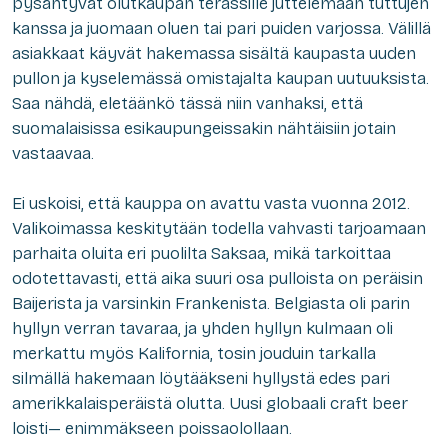
pysähtyvät olutkaupan terassille juttelemaan tuttujen
kanssa ja juomaan oluen tai pari puiden varjossa. Välillä
asiakkaat käyvät hakemassa sisältä kaupasta uuden
pullon ja kyselemässä omistajalta kaupan uutuuksista.
Saa nähdä, eletäänkö tässä niin vanhaksi, että
suomalaisissa esikaupungeissakin nähtäisiin jotain
vastaavaa.
Ei uskoisi, että kauppa on avattu vasta vuonna 2012.
Valikoimassa keskitytään todella vahvasti tarjoamaan
parhaita oluita eri puolilta Saksaa, mikä tarkoittaa
odotettavasti, että aika suuri osa pulloista on peräisin
Baijerista ja varsinkin Frankenista. Belgiasta oli parin
hyllyn verran tavaraa, ja yhden hyllyn kulmaan oli
merkattu myös Kalifornia, tosin jouduin tarkalla
silmällä hakemaan löytääkseni hyllystä edes pari
amerikkalaisperäistä olutta. Uusi globaali craft beer
loisti— enimmäkseen poissaolollaan.