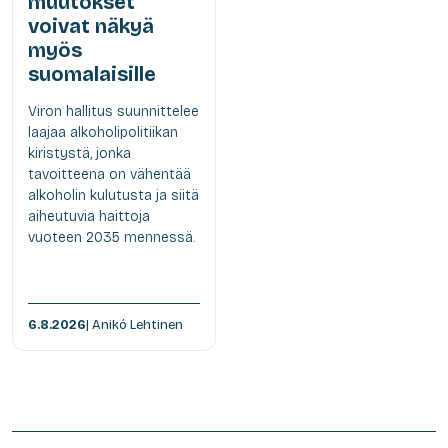
muutokset
voivat näkyä
myös
suomalaisille
Viron hallitus suunnittelee
laajaa alkoholipolitiikan
kiristystä, jonka
tavoitteena on vähentää
alkoholin kulutusta ja siitä
aiheutuvia haittoja
vuoteen 2035 mennessä.
6.8.2026
| Anikó Lehtinen