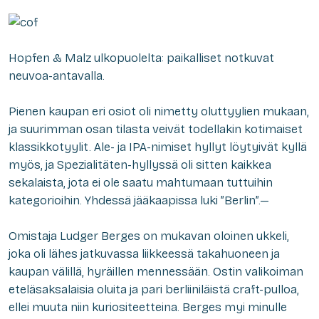
Hopfen & Malz ulkopuolelta: paikalliset notkuvat
neuvoa-antavalla.
Pienen kaupan eri osiot oli nimetty oluttyylien mukaan,
ja suurimman osan tilasta veivät todellakin kotimaiset
klassikkotyylit. Ale- ja IPA-nimiset hyllyt löytyivät kyllä
myös, ja Spezialitäten-hyllyssä oli sitten kaikkea
sekalaista, jota ei ole saatu mahtumaan tuttuihin
kategorioihin. Yhdessä jääkaapissa luki ”Berlin”.—
Omistaja Ludger Berges on mukavan oloinen ukkeli,
joka oli lähes jatkuvassa liikkeessä takahuoneen ja
kaupan välillä, hyräillen mennessään. Ostin valikoiman
eteläsaksalaisia oluita ja pari berliiniläistä craft-pulloa,
ellei muuta niin kuriositeetteina. Berges myi minulle