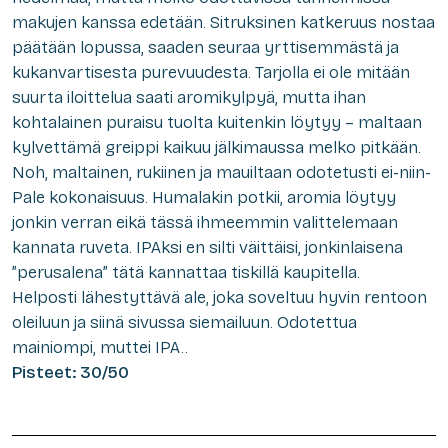
makujen kanssa edetään. Sitruksinen katkeruus nostaa
päätään lopussa, saaden seuraa yrttisemmästä ja
kukanvartisesta purevuudesta. Tarjolla ei ole mitään
suurta iloittelua saati aromikylpyä, mutta ihan
kohtalainen puraisu tuolta kuitenkin löytyy – maltaan
kylvettämä greippi kaikuu jälkimaussa melko pitkään.
Noh, maltainen, rukiinen ja mauiltaan odotetusti ei-niin-
Pale kokonaisuus. Humalakin potkii, aromia löytyy
jonkin verran eikä tässä ihmeemmin valittelemaan
kannata ruveta. IPAksi en silti väittäisi, jonkinlaisena
”perusalena” tätä kannattaa tiskillä kaupitella.
Helposti lähestyttävä ale, joka soveltuu hyvin rentoon
oleiluun ja siinä sivussa siemailuun. Odotettua
mainiompi, muttei IPA..
Pisteet: 30/50