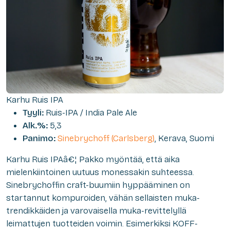
Karhu Ruis IPA
Tyyli:
Ruis-IPA / India Pale Ale
Alk.%:
5,3
Panimo:
Sinebrychoff (Carlsberg)
, Kerava, Suomi
Karhu Ruis IPAâ€¦ Pakko myöntää, että aika
mielenkiintoinen uutuus monessakin suhteessa.
Sinebrychoffin craft-buumiin hyppääminen on
startannut kompuroiden, vähän sellaisten muka-
trendikkäiden ja varovaisella muka-revittelyllä
leimattujen tuotteiden voimin. Esimerkiksi KOFF-