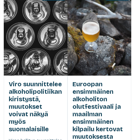
Viro suunnittelee
Euroopan
alkoholipolitiikan
ensimmäinen
kiristystä,
alkoholiton
muutokset
olutfestivaali ja
voivat näkyä
maailman
myös
ensimmäinen
suomalaisille
kilpailu kertovat
muutoksesta