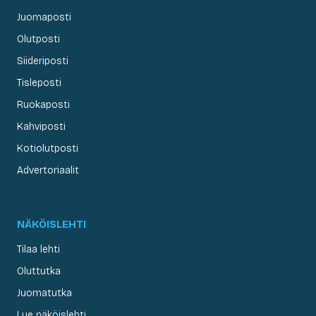
Juomaposti
Olutposti
Siideriposti
Tisleposti
Ruokaposti
Kahviposti
Kotiolutposti
Advertoriaalit
NÄKÖISLEHTI
Tilaa lehti
Oluttutka
Juomatutka
Lue näköislehti