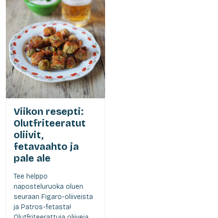
Viikon resepti:
Olutfriteeratut
oliivit,
fetavaahto ja
pale ale
Tee helppo
naposteluruoka oluen
seuraan Figaro-oliiveista
ja Patros-fetasta!
Olutfriteerattuja oliiveja,