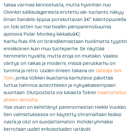
takaa varmaa kiinnostusta, mutta hyvinhän nuo
Olvinkin salkkulagereista erotettu ale-tuotanto näkyy
ilman Sandels-lippua porskuttavan â€“ kääntöpuolella
on toki sitten tuo Hartwallin pienpanimobuumia
apinoiva Polar Monkey kikkailuâ€¦
Karhu Ruis IPA on brändileimastaan huolimatta tyystin
erinäköinen kuin muu tuoteperhe. Se näyttää
hemmetin hyvältä, mutta eroja on muitakin. Vaalea
väritys on raikas ja moderni, missä peruskarhu on
tumma ja retro. Uuden ilmeen takana on
taiteilija Jani
Tolin
, jonka tölkkiin ikuistama karhuteos päivittää
tuttua hahmoa autenttiseen ja nykyaikaisempaan
suuntaan. Olutpostista voi lukaista Tolinin
haastattelun
aiheen tiimoilta
.
Itse oluen on kehittänyt panimomestari Heikki Vuokko.
Sen valmistuksessa on käytetty ohramaltaan lisäksi
ruista ja olut on suodattamaton. Kohderyhmäksi
kerrotaan uudet erikoisoluiden ystävät,