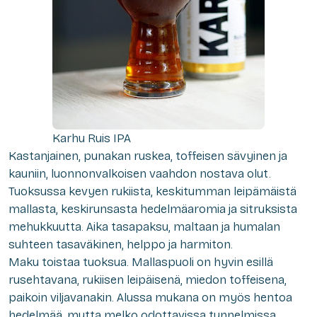
Karhu Ruis IPA
Kastanjainen, punakan ruskea, toffeisen sävyinen ja
kauniin, luonnonvalkoisen vaahdon nostava olut.
Tuoksussa kevyen rukiista, keskitumman leipämäistä
mallasta, keskirunsasta hedelmäaromia ja sitruksista
mehukkuutta. Aika tasapaksu, maltaan ja humalan
suhteen tasaväkinen, helppo ja harmiton.
Maku toistaa tuoksua. Mallaspuoli on hyvin esillä
rusehtavana, rukiisen leipäisenä, miedon toffeisena,
paikoin viljavanakin. Alussa mukana on myös hentoa
hedelmää, mutta melko odottavissa tunnelmissa