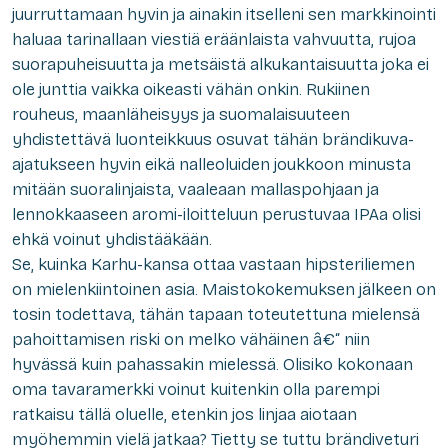
juurruttamaan hyvin ja ainakin itselleni sen markkinointi
haluaa tarinallaan viestiä eräänlaista vahvuutta, rujoa
suorapuheisuutta ja metsäistä alkukantaisuutta joka ei
ole junttia vaikka oikeasti vähän onkin. Rukiinen
rouheus, maanläheisyys ja suomalaisuuteen
yhdistettävä luonteikkuus osuvat tähän brändikuva-
ajatukseen hyvin eikä nalleoluiden joukkoon minusta
mitään suoralinjaista, vaaleaan mallaspohjaan ja
lennokkaaseen aromi-iloitteluun perustuvaa IPAa olisi
ehkä voinut yhdistääkään.
Se, kuinka Karhu-kansa ottaa vastaan hipsteriliemen
on mielenkiintoinen asia. Maistokokemuksen jälkeen on
tosin todettava, tähän tapaan toteutettuna mielensä
pahoittamisen riski on melko vähäinen â€“ niin
hyvässä kuin pahassakin mielessä. Olisiko kokonaan
oma tavaramerkki voinut kuitenkin olla parempi
ratkaisu tällä oluelle, etenkin jos linjaa aiotaan
myöhemmin vielä jatkaa? Tietty se tuttu brändiveturi