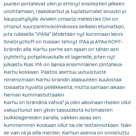
puolen pintahiivat olen jo ehtinyt ensitestien jälkeen
unohtamaan, raakakarhut ja tuplahumalat sivuutin jo
kauppahyllyllä. Ainakin omasta mielestäni Olvi on
ottanut suurpanimokolmikossa selkeän etumatkan,
jota rukiisella ”IPAlla” lähdetään nyt kuromaan kiinni.
Sinebrychoff on tosiaan tehnyt IPAa ja APAa KOFF-
brändin alla. Karhu-perhe sen sijaan on tähän asti
pyhitetty pohjahiivaoluille eli lagereille, joten nyt
julkaistu Ruis IPA on lajinsa ensimmäinen pintahiiva-
Karhu koskaan. Päätös asettuu uutuustuote
nimenomaan Karhu-brändin alaisuuteen kuulostaa
toisaalta hyvältä peliliikkeeltä, mutta samaan aikaan
hieman kummastuttaakin:
Karhu on brändinä vahva* ja olen aikoinaan itsekin ollut
vakuuttunut sen ylivertaisuudesta kotimaisten
bulkkilagereiden saralla, vaikken asiaa sen
kummemmin koskaan ollut tai ole testannutkaan. Näin
se vain oli ja sillä mentiin. Karhun asema on onnistuttu