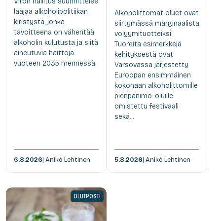
Viron hallitus suunnittelee
laajaa alkoholipolitiikan
Alkoholittomat oluet ovat
kiristystä, jonka
siirtymässä marginaalista
tavoitteena on vähentää
volyymituotteiksi.
alkoholin kulutusta ja siitä
Tuoreita esimerkkejä
aiheutuvia haittoja
kehityksestä ovat
vuoteen 2035 mennessä.
Varsovassa järjestetty
Euroopan ensimmäinen
kokonaan alkoholittomille
pienpanimo-oluille
omistettu festivaali
sekä...
6.8.2026
| Anikó Lehtinen
5.8.2026
| Anikó Lehtinen
OLUTPOSTI