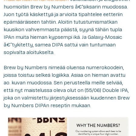
huomioitiin Brew by Numbers â€“siksarin muodossa.
Juon työtä käskettyä ja arvioita tipahtelee eetteriin
epämääräiseen tahtiin. Aloitin tutustumismatkan
kuusikon vahvemmasta päästä, syynä tähän tupla
IPAn muita hieman kypsempi ikä. Ja Galaxy-Mosaic
â€“tykitetty, samea DIPA sattui vain tuntumaan
sopivalta aloitukselta.
Brew by Numbers nimeää oluensa numerokoodein,
joissa toistuu selkeä logiikka. Asiaa on hieman avattu
ao. kuvan muodossa. Sen perusteella meille selviää,
että nyt maistelussa oleva olut on (55/06) Double IPA,
joka on valmistettu järjestyksessään kuudennen Brew
by Numbers DIPAn reseptin mukaan.