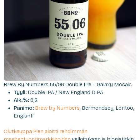
Brew By Numbers 55/06 Double IPA – Galaxy Mosaic
Tyyli:
Double IPA / New England DIPA
Alk.%:
8,2
Panimo:
Brew by Numbers
, Bermondsey, Lontoo,
Englanti
Olutkauppa Pien aloitti rehdimmän
maahantuontimarkkinoiden
valloituksen ja blogistitkin