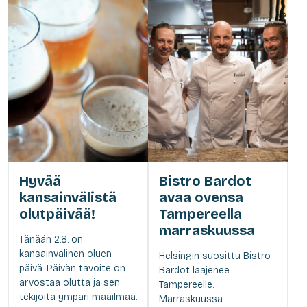
Hyvää
Bistro Bardot
kansainvälistä
avaa ovensa
olutpäivää!
Tampereella
marraskuussa
Tänään 2.8. on
kansainvälinen oluen
Helsingin suosittu Bistro
päivä. Päivän tavoite on
Bardot laajenee
arvostaa olutta ja sen
Tampereelle.
tekijöitä ympäri maailmaa.
Marraskuussa