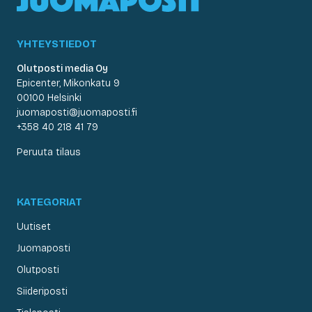
YHTEYSTIEDOT
Olutposti media Oy
Epicenter, Mikonkatu 9
00100 Helsinki
juomaposti@juomaposti.fi
+358 40 218 41 79
Peruuta tilaus
KATEGORIAT
Uutiset
Juomaposti
Olutposti
Siideriposti