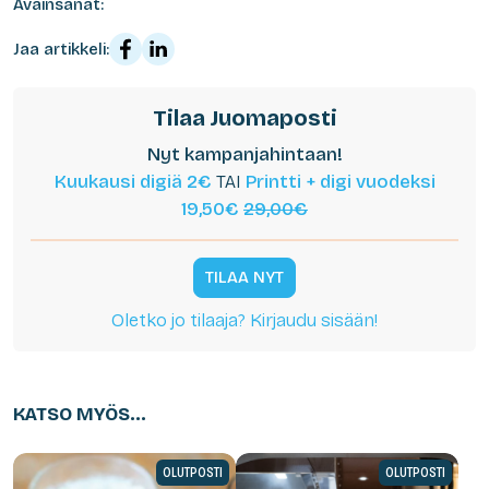
Avainsanat:
Jaa artikkeli:
Tilaa Juomaposti
Nyt kampanjahintaan!
Kuukausi digiä 2€
TAI
Printti + digi vuodeksi
19,50€
29,00€
TILAA NYT
Oletko jo tilaaja? Kirjaudu sisään!
KATSO MYÖS...
OLUTPOSTI
OLUTPOSTI