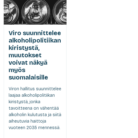
Viro suunnittelee
alkoholipolitiikan
kiristystä,
muutokset
voivat näkyä
myös
suomalaisille
Viron hallitus suunnittelee
laajaa alkoholipolitiikan
kiristystä, jonka
tavoitteena on vähentää
alkoholin kulutusta ja siitä
aiheutuvia haittoja
vuoteen 2035 mennessä.