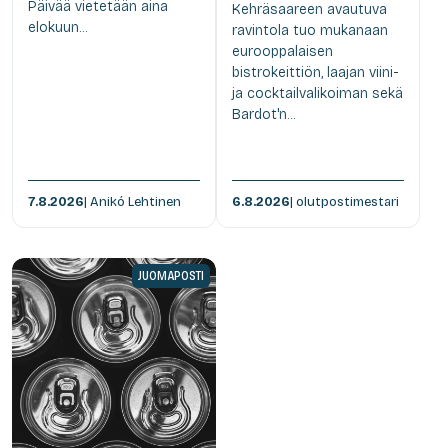
Päivää vietetään aina
Kehräsaareen avautuva
elokuun...
ravintola tuo mukanaan
eurooppalaisen
bistrokeittiön, laajan viini-
ja cocktailvalikoiman sekä
Bardot'n...
7.8.2026
| Anikó Lehtinen
6.8.2026
| olutpostimestari
JUOMAPOSTI