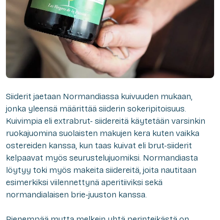
Siiderit jaetaan Normandiassa kuivuuden mukaan,
jonka yleensä määrittää siiderin sokeripitoisuus.
Kuivimpia eli extrabrut- siidereitä käytetään varsinkin
ruokajuomina suolaisten makujen kera kuten vaikka
ostereiden kanssa, kun taas kuivat eli brut-siiderit
kelpaavat myös seurustelujuomiksi. Normandiasta
löytyy toki myös makeita siidereitä, joita nautitaan
esimerkiksi viilennettynä aperitiiviksi sekä
normandialaisen brie-juuston kanssa.
Pienempää mutta melkein yhtä perinteikästä on