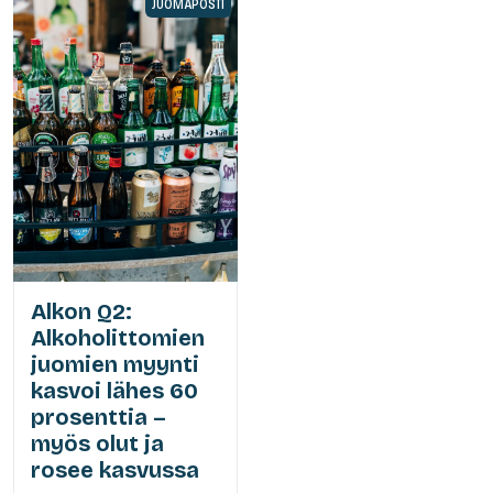
JUOMAPOSTI
Alkon Q2:
Alkoholittomien
juomien myynti
kasvoi lähes 60
prosenttia –
myös olut ja
rosee kasvussa