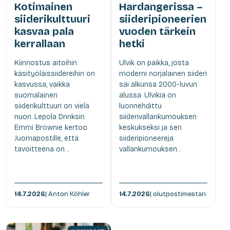
Kotimainen
Hardangerissa –
siiderikulttuuri
siideripioneerien
kasvaa pala
vuoden tärkein
kerrallaan
hetki
Kiinnostus aitoihin
Ulvik on paikka, josta
käsityöläissiidereihin on
moderni norjalainen siideri
kasvussa, vaikka
sai alkunsa 2000-luvun
suomalainen
alussa. Ulvikia on
siiderikulttuuri on vielä
luonnehdittu
nuori. Lepola Drinksin
siiderivallankumouksen
Emmi Brownie kertoo
keskukseksi ja sen
Juomapostille, että
siideripioneereja
tavoitteena on...
vallankumouksen...
14.7.2026
| Anton Köhler
14.7.2026
| olutpostimestari