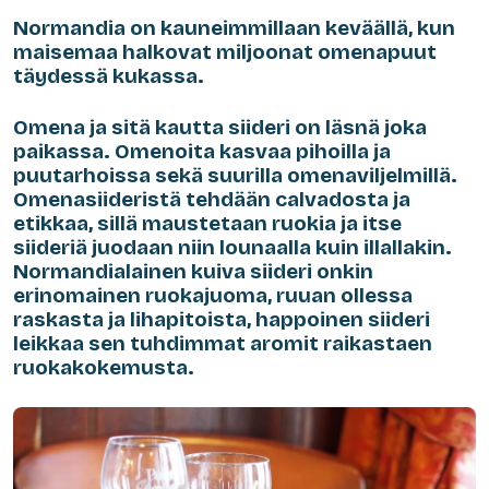
Normandia on kauneimmillaan keväällä, kun
maisemaa halkovat miljoonat omenapuut
täydessä kukassa.
Omena ja sitä kautta siideri on läsnä joka
paikassa. Omenoita kasvaa pihoilla ja
puutarhoissa sekä suurilla omenaviljelmillä.
Omenasiideristä tehdään calvadosta ja
etikkaa, sillä maustetaan ruokia ja itse
siideriä juodaan niin lounaalla kuin illallakin.
Normandialainen kuiva siideri onkin
erinomainen ruokajuoma, ruuan ollessa
raskasta ja lihapitoista, happoinen siideri
leikkaa sen tuhdimmat aromit raikastaen
ruokakokemusta.