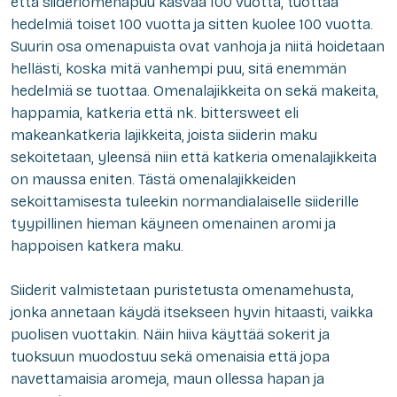
että siideriomenapuu kasvaa 100 vuotta, tuottaa
hedelmiä toiset 100 vuotta ja sitten kuolee 100 vuotta.
Suurin osa omenapuista ovat vanhoja ja niitä hoidetaan
hellästi, koska mitä vanhempi puu, sitä enemmän
hedelmiä se tuottaa. Omenalajikkeita on sekä makeita,
happamia, katkeria että nk. bittersweet eli
makeankatkeria lajikkeita, joista siiderin maku
sekoitetaan, yleensä niin että katkeria omenalajikkeita
on maussa eniten. Tästä omenalajikkeiden
sekoittamisesta tuleekin normandialaiselle siiderille
tyypillinen hieman käyneen omenainen aromi ja
happoisen katkera maku.
Siiderit valmistetaan puristetusta omenamehusta,
jonka annetaan käydä itsekseen hyvin hitaasti, vaikka
puolisen vuottakin. Näin hiiva käyttää sokerit ja
tuoksuun muodostuu sekä omenaisia että jopa
navettamaisia aromeja, maun ollessa hapan ja