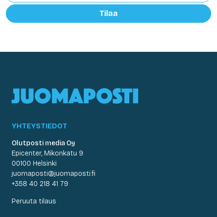
Tilaa
YHTEYSTIEDOT
Olutposti media Oy
Epicenter, Mikonkatu 9
00100 Helsinki
juomaposti@juomaposti.fi
+358 40 218 41 79
Peruuta tilaus