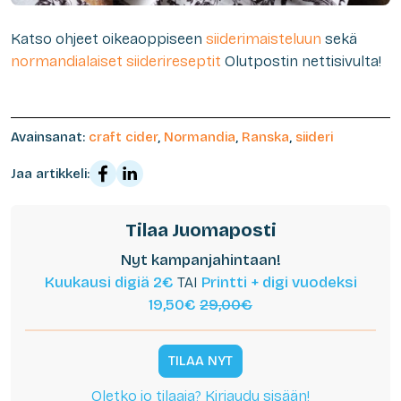
Katso ohjeet oikeaoppiseen
siiderimaisteluun
sekä
normandialaiset siiderireseptit
Olutpostin nettisivulta!
Avainsanat:
craft cider
,
Normandia
,
Ranska
,
siideri
Jaa artikkeli:
Tilaa Juomaposti
Nyt kampanjahintaan!
Kuukausi digiä 2€
TAI
Printti + digi vuodeksi
19,50€
29,00€
TILAA NYT
Oletko jo tilaaja? Kirjaudu sisään!