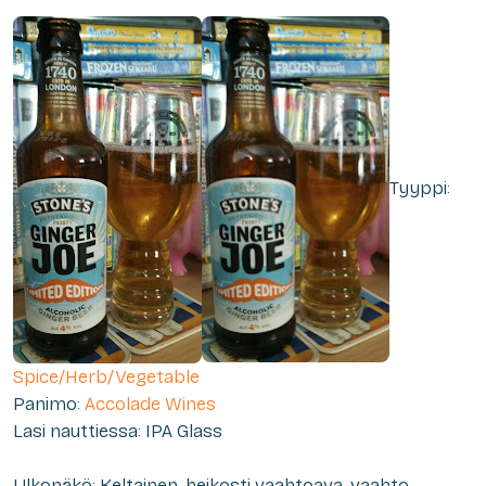
Tyyppi:
Spice/Herb/Vegetable
Panimo:
Accolade Wines
Lasi nauttiessa: IPA Glass
Ulkonäkö: Keltainen, heikosti vaahtoava, vaahto