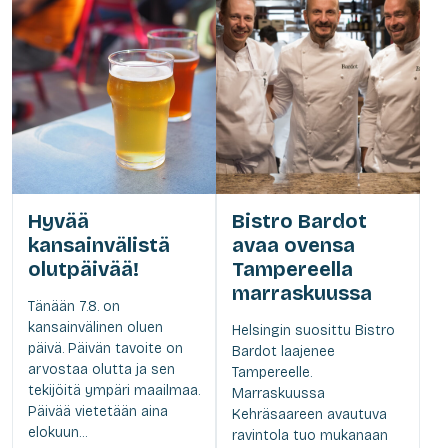
Hyvää
Bistro Bardot
kansainvälistä
avaa ovensa
olutpäivää!
Tampereella
marraskuussa
Tänään 7.8. on
kansainvälinen oluen
Helsingin suosittu Bistro
päivä. Päivän tavoite on
Bardot laajenee
arvostaa olutta ja sen
Tampereelle.
tekijöitä ympäri maailmaa.
Marraskuussa
Päivää vietetään aina
Kehräsaareen avautuva
elokuun...
ravintola tuo mukanaan