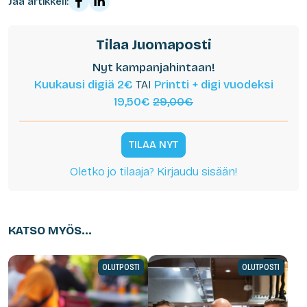
Jaa artikkeli:
Tilaa Juomaposti
Nyt kampanjahintaan!
Kuukausi digiä 2€
TAI
Printti + digi vuodeksi
19,50€
29,00€
TILAA NYT
Oletko jo tilaaja? Kirjaudu sisään!
KATSO MYÖS...
OLUTPOSTI
OLUTPOSTI