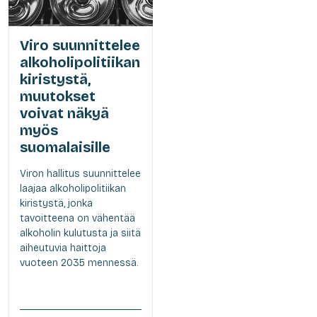
Viro suunnittelee
alkoholipolitiikan
kiristystä,
muutokset
voivat näkyä
myös
suomalaisille
Viron hallitus suunnittelee
laajaa alkoholipolitiikan
kiristystä, jonka
tavoitteena on vähentää
alkoholin kulutusta ja siitä
aiheutuvia haittoja
vuoteen 2035 mennessä.