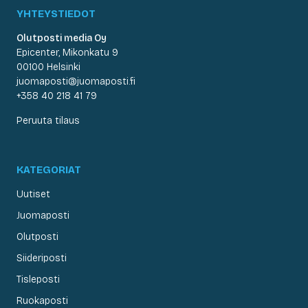
YHTEYSTIEDOT
Olutposti media Oy
Epicenter, Mikonkatu 9
00100 Helsinki
juomaposti@juomaposti.fi
+358 40 218 41 79
Peruuta tilaus
KATEGORIAT
Uutiset
Juomaposti
Olutposti
Siideriposti
Tisleposti
Ruokaposti