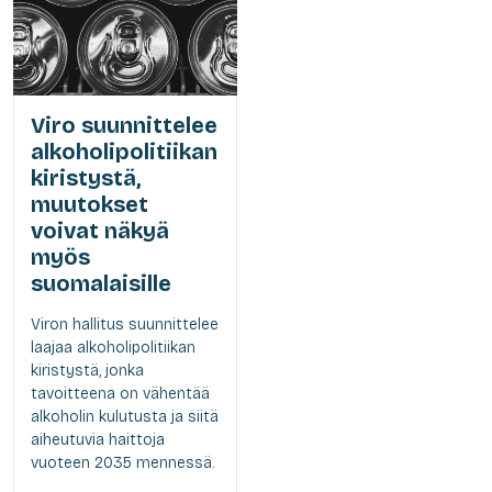
Viro suunnittelee
alkoholipolitiikan
kiristystä,
muutokset
voivat näkyä
myös
suomalaisille
Viron hallitus suunnittelee
laajaa alkoholipolitiikan
kiristystä, jonka
tavoitteena on vähentää
alkoholin kulutusta ja siitä
aiheutuvia haittoja
vuoteen 2035 mennessä.