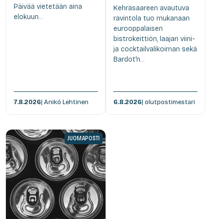
Päivää vietetään aina
Kehräsaareen avautuva
elokuun...
ravintola tuo mukanaan
eurooppalaisen
bistrokeittiön, laajan viini-
ja cocktailvalikoiman sekä
Bardot'n...
7.8.2026
| Anikó Lehtinen
6.8.2026
| olutpostimestari
JUOMAPOSTI