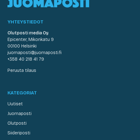
YHTEYSTIEDOT
Olutposti media Oy
Epicenter, Mikonkatu 9
00100 Helsinki
juomaposti@juomaposti.fi
+358 40 218 41 79
Peruuta tilaus
KATEGORIAT
Uutiset
Juomaposti
Olutposti
Siideriposti