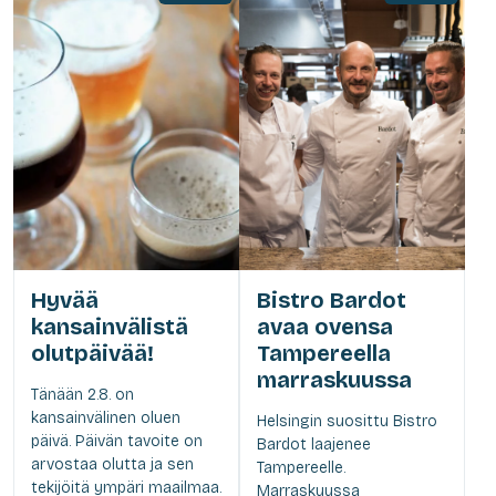
Hyvää
Bistro Bardot
kansainvälistä
avaa ovensa
olutpäivää!
Tampereella
marraskuussa
Tänään 2.8. on
kansainvälinen oluen
Helsingin suosittu Bistro
päivä. Päivän tavoite on
Bardot laajenee
arvostaa olutta ja sen
Tampereelle.
tekijöitä ympäri maailmaa.
Marraskuussa