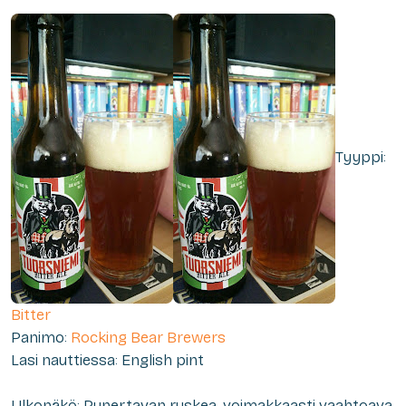
Tyyppi:
Bitter
Panimo:
Rocking Bear Brewers
Lasi nauttiessa: English pint
Ulkonäkö: Punertavan ruskea, voimakkaasti vaahtoava,