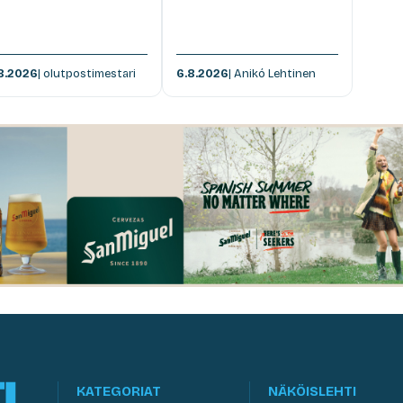
8.2026
| olutpostimestari
6.8.2026
| Anikó Lehtinen
KATEGORIAT
NÄKÖISLEHTI