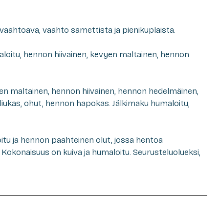
aahtoava, vaahto samettista ja pienikuplaista.
loitu, hennon hiivainen, kevyen maltainen, hennon
en maltainen, hennon hiivainen, hennon hedelmäinen,
iukas, ohut, hennon hapokas. Jälkimaku humaloitu,
itu ja hennon paahteinen olut, jossa hentoa
 Kokonaisuus on kuiva ja humaloitu. Seurusteluolueksi,