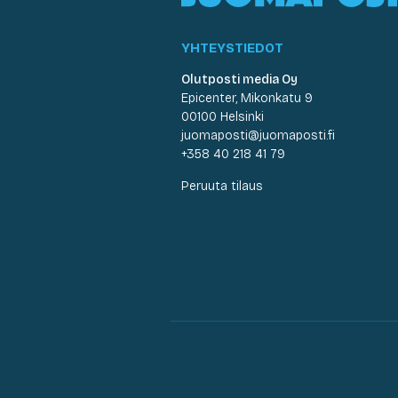
YHTEYSTIEDOT
Olutposti media Oy
Epicenter, Mikonkatu 9
00100 Helsinki
juomaposti@juomaposti.fi
+358 40 218 41 79
Peruuta tilaus