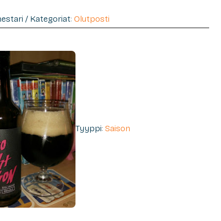
mestari / Kategoriat:
Olutposti
Tyyppi:
Saison