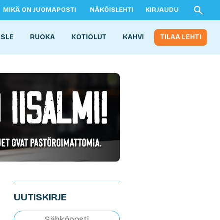
MIKÄ ON JUOMAPOSTI
NÄKÖISLEHTI
KIRJAUDU
ISLE
RUOKA
KOTIOLUT
KAHVI
TILAA LEHTI
UUTISKIRJE