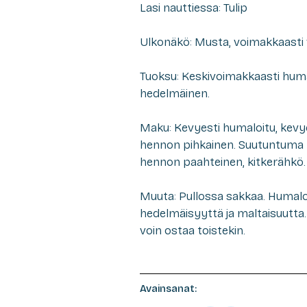
Lasi nauttiessa: Tulip
Ulkonäkö: Musta, voimakkaasti v
Tuoksu: Keskivoimakkaasti huma
hedelmäinen.
Maku: Kevyesti humaloitu, kevy
hennon pihkainen. Suutuntuma l
hennon paahteinen, kitkerähkö.
Muuta: Pullossa sakkaa. Humalo
hedelmäisyyttä ja maltaisuutta.
voin ostaa toistekin.
Avainsanat: