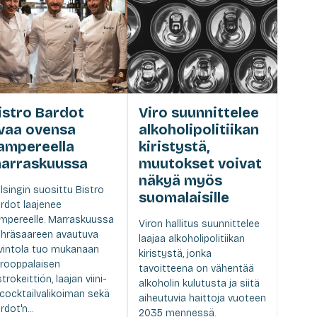
istro Bardot
Viro suunnittelee
vaa ovensa
alkoholipolitiikan
ampereella
kiristystä,
arraskuussa
muutokset voivat
näkyä myös
lsingin suosittu Bistro
suomalaisille
rdot laajenee
mpereelle. Marraskuussa
Viron hallitus suunnittelee
hräsaareen avautuva
laajaa alkoholipolitiikan
vintola tuo mukanaan
kiristystä, jonka
rooppalaisen
tavoitteena on vähentää
strokeittiön, laajan viini-
alkoholin kulutusta ja siitä
 cocktailvalikoiman sekä
aiheutuvia haittoja vuoteen
rdot'n...
2035 mennessä.