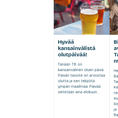
Hyvää
B
kansainvälistä
a
olutpäivää!
T
m
Tänään 7.8. on
kansainvälinen oluen päivä.
He
Päivän tavoite on arvostaa
Ba
olutta ja sen tekijöitä
Ta
ympäri maailmaa. Päivää
Ke
vietetään aina elokuun...
ra
eu
bi
ja
Ba