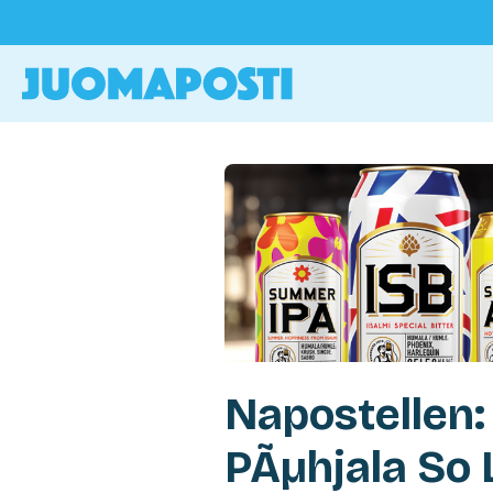
Napostellen:
PÃµhjala So 