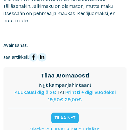
tälläsenäkin. Jälkimaku on olematon, mutta maku
itsessään on pehmeä ja maukas. Kesäjuomaksi, en
osta toiste.
Avainsanat:
Jaa artikkeli:
Tilaa Juomaposti
Nyt kampanjahintaan!
Kuukausi digiä 2€
TAI
Printti + digi vuodeksi
19,50€
29,00€
TILAA NYT
Oletko jo tilaaja? Kirjaudu sisään!