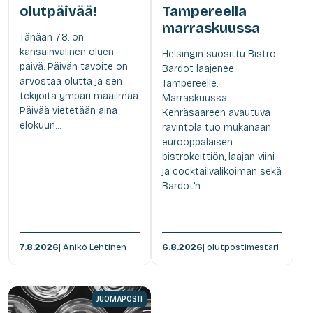
olutpäivää!
Tampereella
marraskuussa
Tänään 7.8. on
kansainvälinen oluen
Helsingin suosittu Bistro
päivä. Päivän tavoite on
Bardot laajenee
arvostaa olutta ja sen
Tampereelle.
tekijöitä ympäri maailmaa.
Marraskuussa
Päivää vietetään aina
Kehräsaareen avautuva
elokuun...
ravintola tuo mukanaan
eurooppalaisen
bistrokeittiön, laajan viini-
ja cocktailvalikoiman sekä
Bardot'n...
7.8.2026
| Anikó Lehtinen
6.8.2026
| olutpostimestari
JUOMAPOSTI