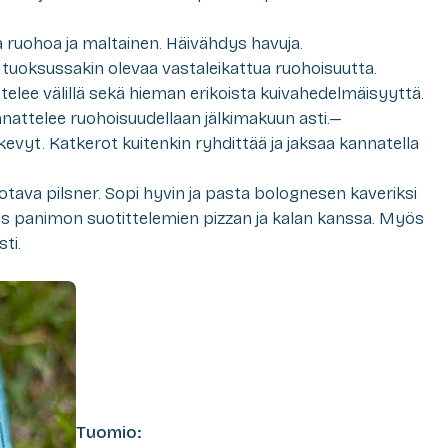
 ruohoa ja maltainen. Häivähdys havuja.
uoksussakin olevaa vastaleikattua ruohoisuutta.
ahtelee välillä sekä hieman erikoista kuivahedelmäisyyttä.
annattelee ruohoisuudellaan jälkimakuun asti.—
evyt. Katkerot kuitenkin ryhdittää ja jaksaa kannatella
tava pilsner. Sopi hyvin ja pasta bolognesen kaveriksi
s panimon suotittelemien pizzan ja kalan kanssa. Myös
ti.
Tuomio: