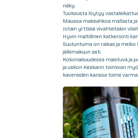
näky.
Tuoksusta löytyy vastaleikattua
Maussa makeahkoa mallasta ja t
Jotain yrttisiä vivahteitakin vil
Hyvin maltillinen katkerointi k
Suutuntuma on raikas ja melko k
jälkimakuun asti.
Kokonaisuudessa maistuva ja juo
ja uskon Keskarin toimivan myö
kavereiden kanssa toimii varmas