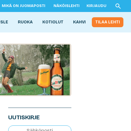
MIKÄ ON JUOMAPOSTI
NÄKÖISLEHTI
KIRJAUDU
ISLE
RUOKA
KOTIOLUT
KAHVI
TILAA LEHTI
UUTISKIRJE