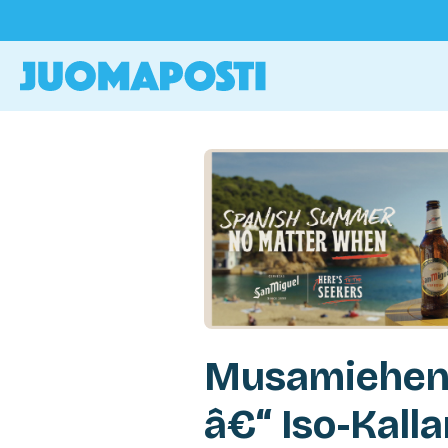
Musamiehen O
â€“ Iso-Kall