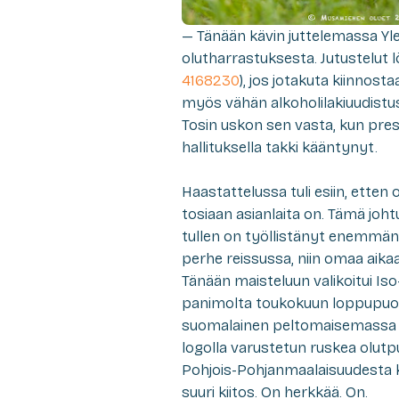
—
Tänään kävin juttelemassa Yl
olutharrastuksesta. Jutustelut
4168230
), jos jotakuta kiinnos
myös vähän alkoholilakiuudistus
Tosin uskon sen vasta, kun presid
hallituksella takki kääntynyt.
Haastattelussa tuli esiin, etten 
tosiaan asianlaita on. Tämä johtu
tullen on työllistänyt enemmän 
perhe reissussa, niin omaa aikaa
Tänään maisteluun valikoitui I
panimolta toukokuun loppupuolel
suomalainen peltomaisemassa le
logolla varustetun ruskea olutp
Pohjois-Pohjanmaalaisuudesta ku
suuri kiitos. On herkkää. On.