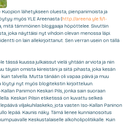
e Kuopion lähetykseen oluesta, pienpanimoista ja
 löytyy myös YLE Areenasta (
http://areena.yle.fi/1-
taa, mitä tämmöinen bloggaaja höpöttelee. Sivuttiin
ta, joka näyttäisi nyt vihdoin olevan menossa läpi.
entti on lain allekirjoittanut. Sen verran usein on tällä
ole tässä kuussa julkaissut vielä yhtään arviota ja niin
u täysin omista kiireistäni ja siitä pihasta, joka kesän
kuin talvella. Mutta tänään oli vapaa päivä ja muu
 löytyi nyt myös blogitekstin kirjoitteluun.
so-Kallan Panimon
Keskari Pils
, jonka sain suoraan
la. Keskari Pilsin etiketissä on kuvattu selkeä
päävä viljakuhilaskeko, jota vasten Iso-Kallan Paninon
ullo lepää. Kaunis näky. Tämä lienee kunnianosoitus
mpuavalle Keskustalaiselle alkoholipolitiikalle. Kuin