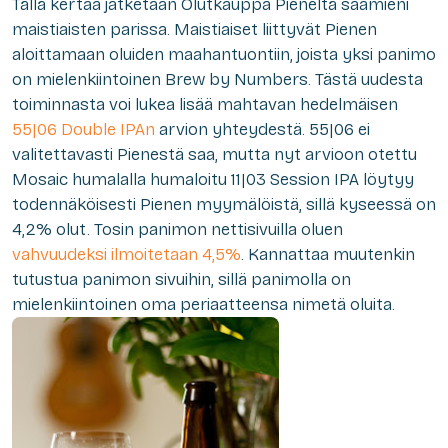
Tällä kertaa jatketaan Olutkauppa Pieneltä saamieni
maistiaisten parissa. Maistiaiset liittyvät Pienen
aloittamaan oluiden maahantuontiin, joista yksi panimo
on mielenkiintoinen Brew by Numbers. Tästä uudesta
toiminnasta voi lukea lisää mahtavan hedelmäisen
55|06 Double IPAn
arvion yhteydestä.
55|06
ei
valitettavasti Pienestä saa, mutta nyt arvioon otettu
Mosaic humalalla humaloitu
11|03
Session IPA löytyy
todennäköisesti Pienen myymälöistä, sillä kyseessä on
4,2% olut. Tosin panimon nettisivuilla oluen
vahvuudeksi ilmoitetaan 4,5%
. Kannattaa muutenkin
tutustua panimon sivuihin, sillä panimolla on
mielenkiintoinen oma periaatteensa nimetä oluita.