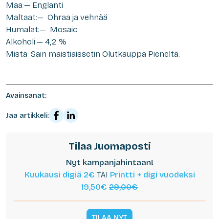
Maa:— Englanti
Maltaat:— Ohraa ja vehnää
Humalat:— Mosaic
Alkoholi:— 4,2 %
Mistä: Sain maistiaissetin Olutkauppa Pieneltä.
Avainsanat:
Jaa artikkeli:
Tilaa Juomaposti
Nyt kampanjahintaan!
Kuukausi digiä 2€
TAI
Printti + digi vuodeksi
19,50€
29,00€
TILAA NYT