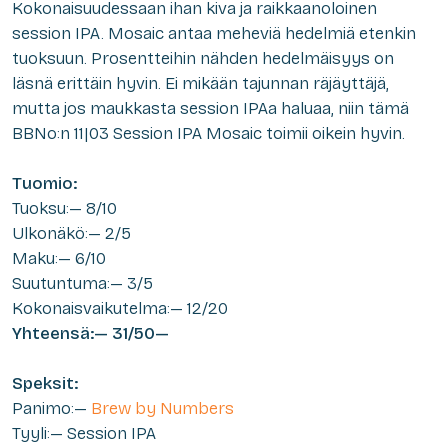
Kokonaisuudessaan ihan kiva ja raikkaanoloinen
session IPA. Mosaic antaa meheviä hedelmiä etenkin
tuoksuun. Prosentteihin nähden hedelmäisyys on
läsnä erittäin hyvin. Ei mikään tajunnan räjäyttäjä,
mutta jos maukkasta session IPAa haluaa, niin tämä
BBNo:n
11|03 Session IPA Mosaic
toimii oikein hyvin.
Tuomio:
Tuoksu:— 8/10
Ulkonäkö:— 2/5
Maku:— 6/10
Suutuntuma:— 3/5
Kokonaisvaikutelma:— 12/20
Yhteensä:— 31/50—
Speksit:
Panimo:—
Brew by Numbers
Tyyli:— Session IPA