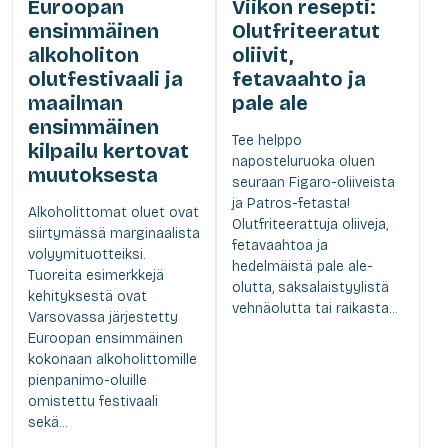
Euroopan
Viikon resepti:
ensimmäinen
Olutfriteeratut
alkoholiton
oliivit,
olutfestivaali ja
fetavaahto ja
maailman
pale ale
ensimmäinen
Tee helppo
kilpailu kertovat
naposteluruoka oluen
muutoksesta
seuraan Figaro-oliiveista
ja Patros-fetasta!
Alkoholittomat oluet ovat
Olutfriteerattuja oliiveja,
siirtymässä marginaalista
fetavaahtoa ja
volyymituotteiksi.
hedelmäistä pale ale-
Tuoreita esimerkkejä
olutta, saksalaistyylistä
kehityksestä ovat
vehnäolutta tai raikasta...
Varsovassa järjestetty
Euroopan ensimmäinen
kokonaan alkoholittomille
pienpanimo-oluille
omistettu festivaali
sekä...