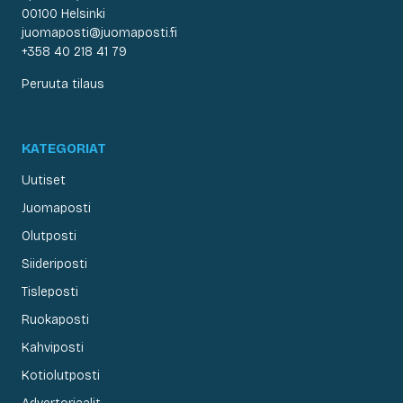
00100 Helsinki
juomaposti@juomaposti.fi
+358 40 218 41 79
Peruuta tilaus
KATEGORIAT
Uutiset
Juomaposti
Olutposti
Siideriposti
Tisleposti
Ruokaposti
Kahviposti
Kotiolutposti