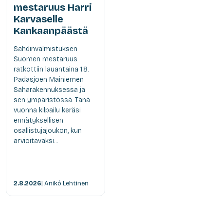
mestaruus Harri
Karvaselle
Kankaanpäästä
Sahdinvalmistuksen
Suomen mestaruus
ratkottiin lauantaina 1.8.
Padasjoen Mainiemen
Saharakennuksessa ja
sen ympäristössä. Tänä
vuonna kilpailu keräsi
ennätyksellisen
osallistujajoukon, kun
arvioitavaksi...
2.8.2026
| Anikó Lehtinen