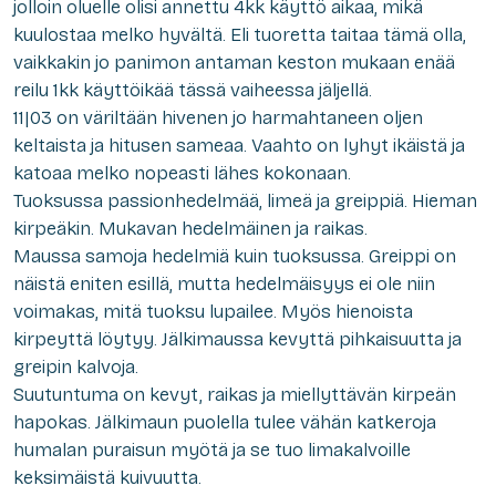
jolloin oluelle olisi annettu 4kk käyttö aikaa, mikä
kuulostaa melko hyvältä. Eli tuoretta taitaa tämä olla,
vaikkakin jo panimon antaman keston mukaan enää
reilu 1kk käyttöikää tässä vaiheessa jäljellä.
11|03
on väriltään hivenen jo harmahtaneen oljen
keltaista ja hitusen sameaa. Vaahto on lyhyt ikäistä ja
katoaa melko nopeasti lähes kokonaan.
Tuoksussa passionhedelmää, limeä ja greippiä. Hieman
kirpeäkin. Mukavan hedelmäinen ja raikas.
Maussa samoja hedelmiä kuin tuoksussa. Greippi on
näistä eniten esillä, mutta hedelmäisyys ei ole niin
voimakas, mitä tuoksu lupailee. Myös hienoista
kirpeyttä löytyy. Jälkimaussa kevyttä pihkaisuutta ja
greipin kalvoja.
Suutuntuma on kevyt, raikas ja miellyttävän kirpeän
hapokas. Jälkimaun puolella tulee vähän katkeroja
humalan puraisun myötä ja se tuo limakalvoille
keksimäistä kuivuutta.