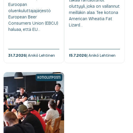
takaa rantautunut
Euroopan
oluttyyli, joka on vallannut
oluenkuluttajajärjestö
meilläkin alaa. Tee kotona
European Beer
American Wheatia Fat
Consumers Union (EBCU)
Lizard...
haluaa, että EU...
31.7.2026
| Anikó Lehtinen
15.7.2026
| Anikó Lehtinen
KOTIOLUTPOSTI