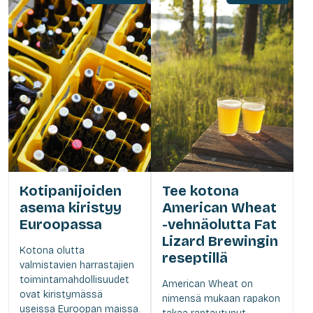
Kotipanijoiden
Tee kotona
asema kiristyy
American Wheat
Euroopassa
-vehnäolutta Fat
Lizard Brewingin
Kotona olutta
reseptillä
valmistavien harrastajien
toimintamahdollisuudet
American Wheat on
ovat kiristymässä
nimensä mukaan rapakon
useissa Euroopan maissa.