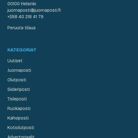
00100 Helsinki
juomaposti@juomaposti.fi
+358 40 218 41 79
Peruuta tilaus
KATEGORIAT
Uutiset
Juomaposti
Olutposti
Siideriposti
Tisleposti
Ruokaposti
Kahviposti
Kotiolutposti
Advertoriaalit