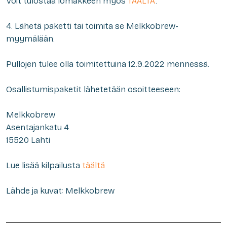
Voit tulostaa lomakkeen myös
TÄÄLTÄ
.
4. Lähetä paketti tai toimita se Melkkobrew-
myymälään.
Pullojen tulee olla toimitettuina 12.9.2022 mennessä.
Osallistumispaketit lähetetään osoitteeseen:
Melkkobrew
Asentajankatu 4
15520 Lahti
Lue lisää kilpailusta
täältä
Lähde ja kuvat: Melkkobrew