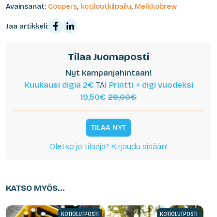
Avainsanat:
Coopers
,
kotiloutkilpailu
,
Melkkobrew
Jaa artikkeli:
Tilaa Juomaposti
Nyt kampanjahintaan!
Kuukausi digiä 2€
TAI
Printti + digi vuodeksi
19,50€
29,00€
TILAA NYT
Oletko jo tilaaja? Kirjaudu sisään!
KATSO MYÖS...
KOTIOLUTPOSTI
KOTIOLUTPOSTI