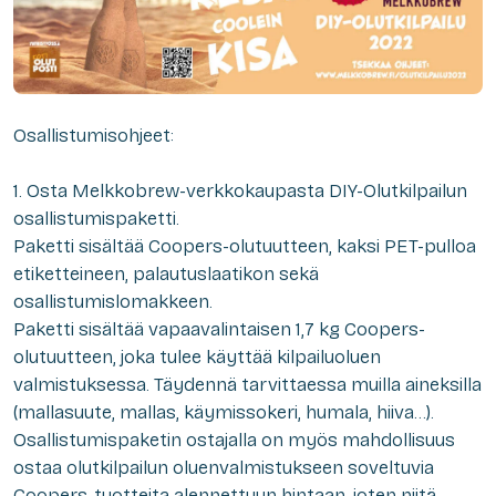
Osallistumisohjeet:
1. Osta Melkkobrew-verkkokaupasta DIY-Olutkilpailun
osallistumispaketti.
Paketti sisältää Coopers-olutuutteen, kaksi PET-pulloa
etiketteineen, palautuslaatikon sekä
osallistumislomakkeen.
Paketti sisältää vapaavalintaisen 1,7 kg Coopers-
olutuutteen, joka tulee käyttää kilpailuoluen
valmistuksessa. Täydennä tarvittaessa muilla aineksilla
(mallasuute, mallas, käymissokeri, humala, hiiva…).
Osallistumispaketin ostajalla on myös mahdollisuus
ostaa olutkilpailun oluenvalmistukseen soveltuvia
Coopers-tuotteita alennettuun hintaan, joten niitä