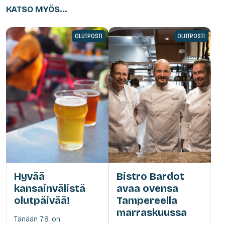
KATSO MYÖS...
OLUTPOSTI
OLUTPOSTI
Hyvää
Bistro Bardot
kansainvälistä
avaa ovensa
olutpäivää!
Tampereella
marraskuussa
Tänään 7.8. on