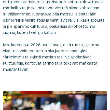
erityisesti pariskuntia, ystäväporukoita ja slow travel -
matkailijoita, jotka haluavat viettää aikaa kohteessa
syvällisemmin. Juomapuolella messuilla esitellään
esimerkiksi viinireittejä ja viinitilavierailuja, käsityöoluita
ja pienpanimokulttuuria, paikallisia alkoholittomia
juomia, kuten teetä ja kahvia.
Matkamessut 2026 osoittavat, että ruoka ja juoma
eivät ole vain matkailun sivujuonne, vaan yksi
tärkeimmistä syistä matkustaa. Ne yhdistävät
kulttuureja, kertovat tarinoita ja tekevät matkasta
muistettavan.