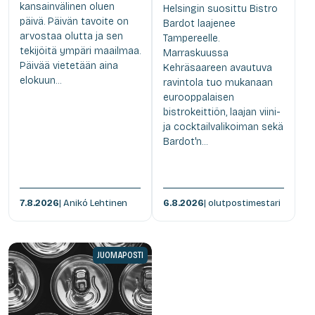
kansainvälinen oluen
Helsingin suosittu Bistro
päivä. Päivän tavoite on
Bardot laajenee
arvostaa olutta ja sen
Tampereelle.
tekijöitä ympäri maailmaa.
Marraskuussa
Päivää vietetään aina
Kehräsaareen avautuva
elokuun...
ravintola tuo mukanaan
eurooppalaisen
bistrokeittiön, laajan viini-
ja cocktailvalikoiman sekä
Bardot'n...
7.8.2026
| Anikó Lehtinen
6.8.2026
| olutpostimestari
JUOMAPOSTI