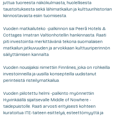
juttua tuoreesta näkökulmasta, huolellisesta
taustoituksesta sekä lähimatkailun ja kulttuurihistorian
kiinnostavasta esiin tuomisesta.
Vuoden matkailuteko -palkinnon sai Peerâ Hotels &
Cottages Imatran Valtionhotellin hankinnasta. Raati
piti investointia merkittävänä tekona suomalaisen
matkailun jatkuvuuden ja arvokkaan kulttuuriperinnön
säilyttämisen kannalta.
Vuoden nousijaksi nimettiin Finnlines, joka on rohkeilla
investoinneilla ja uusilla konsepteilla uudistanut
perinteistä risteilymatkailua.
Vuoden piilotettu helmi -palkinto myönnettiin
Hyvinkäällä sijaitsevalle Middle of Nowhere -
taidepuistolle. Raati arvosti erityisesti kohteen
kuratoitua ITE-taiteen esittelyä, esteettömyyttä ja