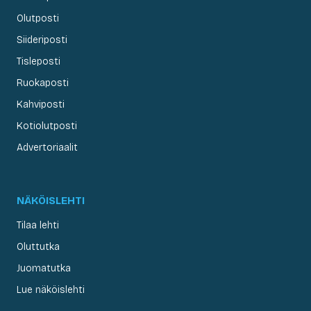
Olutposti
Siideriposti
Tisleposti
Ruokaposti
Kahviposti
Kotiolutposti
Advertoriaalit
NÄKÖISLEHTI
Tilaa lehti
Oluttutka
Juomatutka
Lue näköislehti