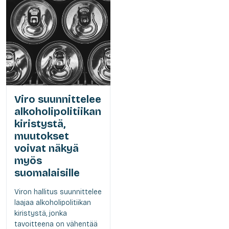
Viro suunnittelee
alkoholipolitiikan
kiristystä,
muutokset
voivat näkyä
myös
suomalaisille
Viron hallitus suunnittelee
laajaa alkoholipolitiikan
kiristystä, jonka
tavoitteena on vähentää