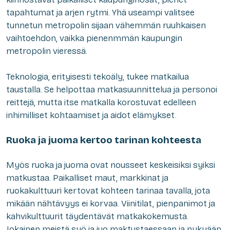
tapahtumat ja arjen rytmi. Yhä useampi valitsee
tunnetun metropolin sijaan vähemmän ruuhkaisen
vaihtoehdon, vaikka pienenmmän kaupungin
metropolin vieressä.
Teknologia, erityisesti tekoäly, tukee matkailua
taustalla. Se helpottaa matkasuunnittelua ja personoi
reittejä, mutta itse matkalla korostuvat edelleen
inhimilliset kohtaamiset ja aidot elämykset.
Ruoka ja juoma kertoo tarinan kohteesta
Myös ruoka ja juoma ovat nousseet keskeisiksi syiksi
matkustaa. Paikalliset maut, markkinat ja
ruokakulttuuri kertovat kohteen tarinaa tavalla, jota
mikään nähtävyys ei korvaa. Viinitilat, pienpanimot ja
kahvikulttuurit täydentävät matkakokemusta.
Jokainen meistä syö ja juo maktustaessaan ja nykyään