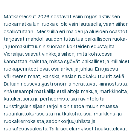
Matkamessut 2026 nostavat esiin myös aktiivisen
ruokamatkailun: ruoka ei ole vain lautasella, vaan siihen
osallistutaan. Messuilla eri maiden ja alueiden osastot
tarjoavat mahdollisuuden tutustua paikalliseen ruoka-
ja juomakulttuuriin suoraan kohteiden edustajilta.
Vierailijat saavat vinkkejä siihen, mitä kohteessa
kannattaa maistaa, missä syövät paikalliset ja millaiset
ruokaperinteet ovat osa arkea ja juhlaa. Erityisesti
Välimeren maat, Ranska, Aasian ruokakulttuurit sekä
Baltian nouseva gastronomia herättävät kiinnostusta.
Yhä useampi matkailija etsii aitoja makuja, markkinoita,
katukeittiöitä ja perheomisteisia ravintoloita
turistirysien sijaan.Tarjolla on tietoa muun muassa
ruoanlaittokursseista matkakohteissa, markkina- ja
ruokakierroksista, sadonkorjuujuhlista ja
ruokafestivaaleista. Tällaiset elämykset houkuttelevat