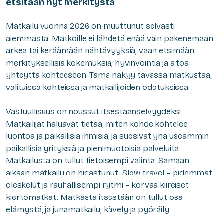
etsitään nyt merkitystä
Matkailu vuonna 2026 on muuttunut selvästi
aiemmasta. Matkoille ei lähdetä enää vain pakenemaan
arkea tai keräämään nähtävyyksiä, vaan etsimään
merkityksellisiä kokemuksia, hyvinvointia ja aitoa
yhteyttä kohteeseen. Tämä näkyy tavassa matkustaa,
valituissa kohteissa ja matkailijoiden odotuksissa.
Vastuullisuus on noussut itsestäänselvyydeksi.
Matkailijat haluavat tietää, miten kohde kohtelee
luontoa ja paikallisia ihmisiä, ja suosivat yhä useammin
paikallisia yrityksiä ja pienimuotoisia palveluita.
Matkailusta on tullut tietoisempi valinta. Samaan
aikaan matkailu on hidastunut. Slow travel – pidemmät
oleskelut ja rauhallisempi rytmi – korvaa kiireiset
kiertomatkat. Matkasta itsestään on tullut osa
elämystä, ja junamatkailu, kävely ja pyöräily