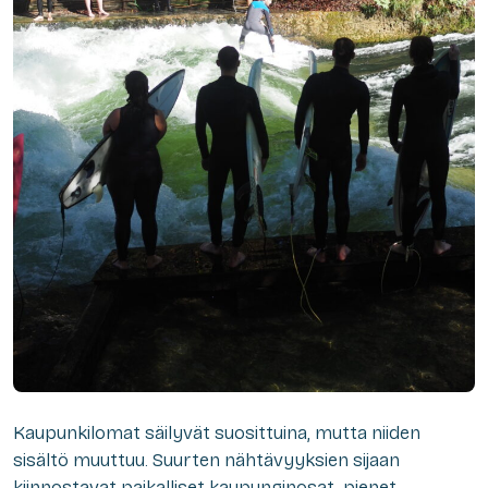
Kaupunkilomat säilyvät suosittuina, mutta niiden
sisältö muuttuu. Suurten nähtävyyksien sijaan
kiinnostavat paikalliset kaupunginosat, pienet