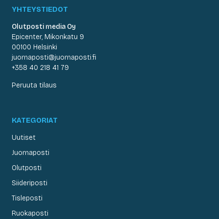
YHTEYSTIEDOT
Olutposti media Oy
Epicenter, Mikonkatu 9
00100 Helsinki
juomaposti@juomaposti.fi
+358 40 218 41 79
Peruuta tilaus
KATEGORIAT
Uutiset
Juomaposti
Olutposti
Siideriposti
Tisleposti
Ruokaposti