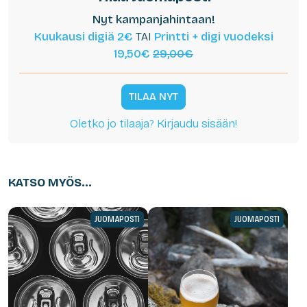
Nyt kampanjahintaan!
Kuukausi digiä 2€
TAI
Printti + digi vuodeksi
19,50€
29,00€
TILAA NYT
Oletko jo tilaaja? Kirjaudu sisään!
KATSO MYÖS...
JUOMAPOSTI
JUOMAPOSTI