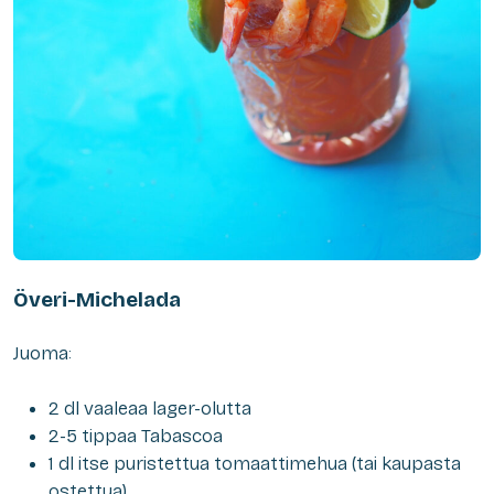
Överi-Michelada
Juoma:
2 dl vaaleaa lager-olutta
2-5 tippaa Tabascoa
1 dl itse puristettua tomaattimehua (tai kaupasta
ostettua)