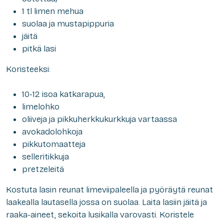
1 tl limen mehua
suolaa ja mustapippuria
jäitä
pitkä lasi
Koristeeksi:
10-12 isoa katkarapua,
limelohko
oliiveja ja pikkuherkkukurkkuja vartaassa
avokadolohkoja
pikkutomaatteja
selleritikkuja
pretzeleitä
Kostuta lasin reunat limeviipaleella ja pyöräytä reunat
laakealla lautasella jossa on suolaa. Laita lasiin jäitä ja
raaka-aineet, sekoita lusikalla varovasti. Koristele