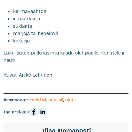
kermavaahtoa
irtokarkkeja
suklaata
marjoja tai hedelmiä
keksejä
Laita jäätelöpallo lasiin ja kaada olut päälle. Koristele ja
nauti.
Kuvat: Anikó Lehtinen
Avainsanat:
cocktail
,
hoptail
,
olut
Jaa artikkeli:
Tilaa Juomaposti