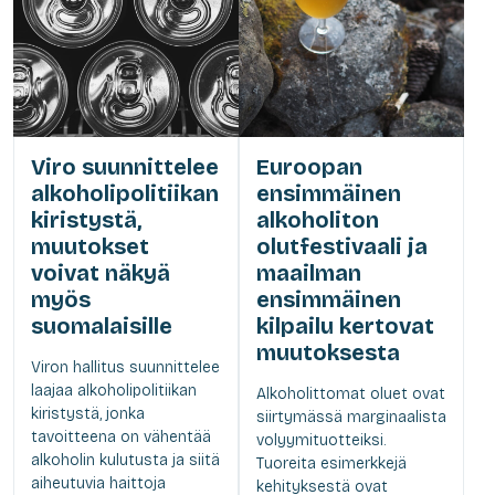
Viro suunnittelee
Euroopan
alkoholipolitiikan
ensimmäinen
kiristystä,
alkoholiton
muutokset
olutfestivaali ja
voivat näkyä
maailman
myös
ensimmäinen
suomalaisille
kilpailu kertovat
muutoksesta
Viron hallitus suunnittelee
laajaa alkoholipolitiikan
Alkoholittomat oluet ovat
kiristystä, jonka
siirtymässä marginaalista
tavoitteena on vähentää
volyymituotteiksi.
alkoholin kulutusta ja siitä
Tuoreita esimerkkejä
aiheutuvia haittoja
kehityksestä ovat