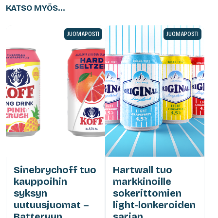
KATSO MYÖS...
JUOMAPOSTI
JUOMAPOSTI
Sinebrychoff tuo
Hartwall tuo
kauppoihin
markkinoille
syksyn
sokerittomien
uutuusjuomat –
light-lonkeroiden
Batteryyn
sarjan