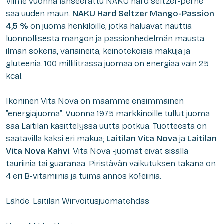
Viime vuonna lanseerattu NAKU hard seltzer-perhe
saa uuden maun.
NAKU Hard Seltzer Mango-Passion
4,5 %
on juoma henkilöille, jotka haluavat nauttia
luonnollisesta mangon ja passionhedelmän mausta
ilman sokeria, väriaineita, keinotekoisia makuja ja
gluteenia. 100 millilitrassa juomaa on energiaa vain 25
kcal.
Ikoninen Vita Nova on maamme ensimmäinen
”energiajuoma”. Vuonna 1975 markkinoille tullut juoma
saa Laitilan käsittelyssä uutta potkua. Tuotteesta on
saatavilla kaksi eri makua;
Laitilan Vita Nova
ja
Laitilan
Vita Nova Kahvi
. Vita Nova -juomat eivät sisällä
tauriinia tai guaranaa. Piristävän vaikutuksen takana on
4 eri B-vitamiinia ja tuima annos kofeiinia.
Lähde: Laitilan Wirvoitusjuomatehdas