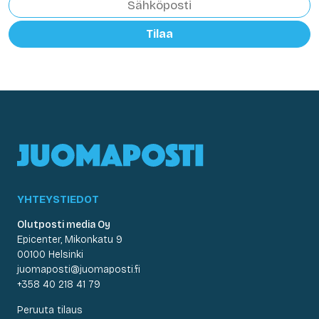
Tilaa
YHTEYSTIEDOT
Olutposti media Oy
Epicenter, Mikonkatu 9
00100 Helsinki
juomaposti@juomaposti.fi
+358 40 218 41 79
Peruuta tilaus