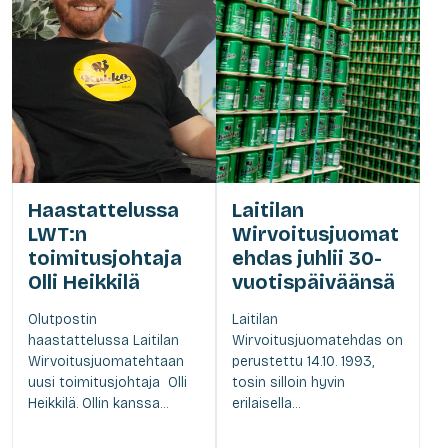
Haastattelussa
Laitilan
LWT:n
Wirvoitusjuomat
toimitusjohtaja
ehdas juhlii 30-
Olli Heikkilä
vuotispäiväänsä
Olutpostin
Laitilan
haastattelussa Laitilan
Wirvoitusjuomatehdas on
Wirvoitusjuomatehtaan
perustettu 14.10. 1993,
uusi toimitusjohtaja Olli
tosin silloin hyvin
Heikkilä. Ollin kanssa...
erilaisella...