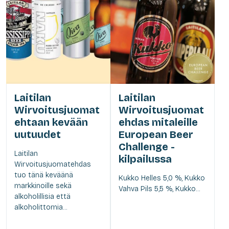
Laitilan
Laitilan
Wirvoitusjuomat
Wirvoitusjuomat
ehtaan kevään
ehdas mitaleille
uutuudet
European Beer
Challenge -
Laitilan
kilpailussa
Wirvoitusjuomatehdas
tuo tänä keväänä
Kukko Helles 5,0 %, Kukko
markkinoille sekä
Vahva Pils 5,5 %, Kukko...
alkoholillisia että
alkoholittomia...