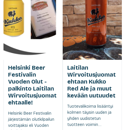
Helsinki Beer
Laitilan
Festivalin
Wirvoitusjuomat
Vuoden Olut -
ehtaan Kukko
palkinto Laitilan
Red Ale ja muut
Wirvoitusjuomat
kevään uutuudet
ehtaalle!
Tuotevalikoima lisääntyi
kolmen täysin uuden ja
Helsinki Beer Festivalin
yhden uudistetun
järjestämän olutkilpailun
tuotteen voimin....
voittajaksi eli Vuoden