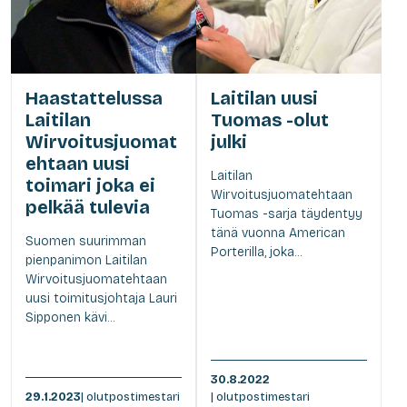
Haastattelussa
Laitilan uusi
Laitilan
Tuomas -olut
Wirvoitusjuomat
julki
ehtaan uusi
Laitilan
toimari joka ei
Wirvoitusjuomatehtaan
pelkää tulevia
Tuomas -sarja täydentyy
tänä vuonna American
Suomen suurimman
Porterilla, joka...
pienpanimon Laitilan
Wirvoitusjuomatehtaan
uusi toimitusjohtaja Lauri
Sipponen kävi...
30.8.2022
29.1.2023
| olutpostimestari
| olutpostimestari