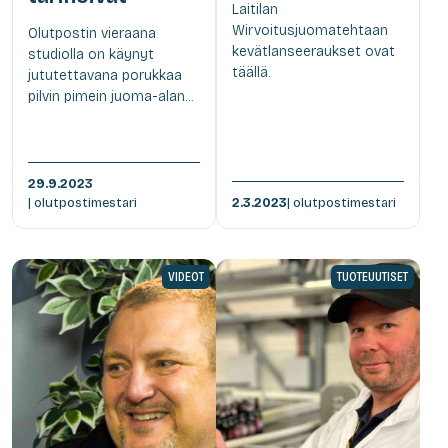
Laitilan
Wirvoitusjuomatehtaan
Olutpostin vieraana
kevätlanseeraukset ovat
studiolla on käynyt
täällä.
jututettavana porukkaa
pilvin pimein juoma-alan...
29.9.2023
| olutpostimestari
2.3.2023
| olutpostimestari
VIDEOT
TUOTEUUTISET