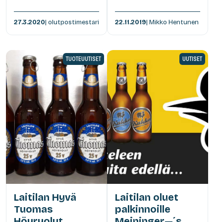
27.3.2020
| olutpostimestari
22.11.2019
| Mikko Hentunen
TUOTEUUTISET
UUTISET
Laitilan Hyvä
Laitilan oluet
Tuomas
palkinnoille
Höyryolut
Meininger—´s