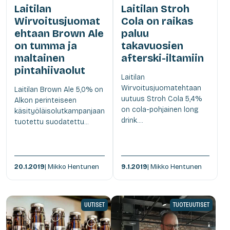
Laitilan
Laitilan Stroh
Wirvoitusjuomat
Cola on raikas
ehtaan Brown Ale
paluu
on tumma ja
takavuosien
maltainen
afterski-iltamiin
pintahiivaolut
Laitilan
Wirvoitusjuomatehtaan
Laitilan Brown Ale 5,0% on
uutuus Stroh Cola 5,4%
Alkon perinteiseen
on cola-pohjainen long
käsityöläisolutkampanjaan
drink....
tuotettu suodatettu...
20.1.2019
| Mikko Hentunen
9.1.2019
| Mikko Hentunen
UUTISET
TUOTEUUTISET