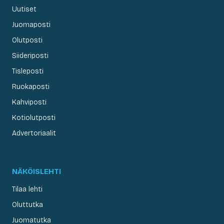
Uutiset
Juomaposti
Olutposti
Siideriposti
Tisleposti
Ruokaposti
Kahviposti
Kotiolutposti
Advertoriaalit
NÄKÖISLEHTI
Tilaa lehti
Oluttutka
Juomatutka