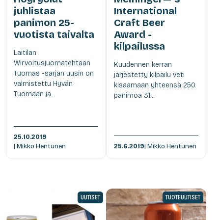
juhlistaa
International
panimon 25-
Craft Beer
vuotista taivalta
Award -
kilpailussa
Laitilan
Wirvoitusjuomatehtaan
Kuudennen kerran
Tuomas -sarjan uusin on
järjestetty kilpailu veti
valmistettu Hyvän
kisaamaan yhteensä 250
Tuomaan ja...
panimoa 31...
25.10.2019
| Mikko Hentunen
25.6.2019
| Mikko Hentunen
UUTISET
TUOTEUUTISET