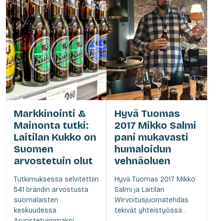
Markkinointi &
Hyvä Tuomas
Mainonta tutki:
2017 Mikko Salmi
Laitilan Kukko on
pani mukavasti
Suomen
humaloidun
arvostetuin olut
vehnäoluen
Tutkimuksessa selvitettiin
Hyvä Tuomas 2017 Mikko
541 brändin arvostusta
Salmi ja Laitilan
suomalaisten
Wirvoitusjuomatehdas
keskuudessa.
tekivät yhteistyössä...
Arvostetuimmaksi