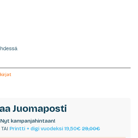
ehdessä.
irjat
laa Juomaposti
Nyt kampanjahintaan!
TAI
Printti + digi vuodeksi 19,50€
29,00€