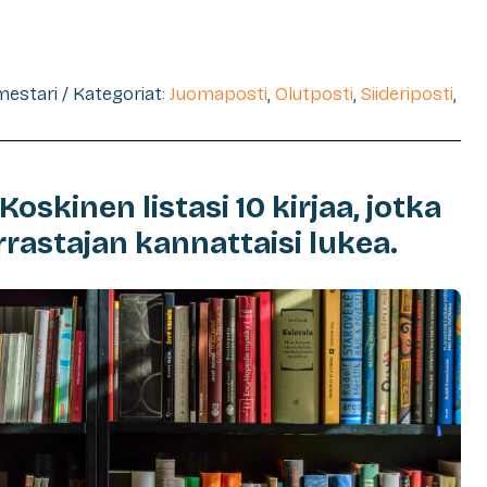
imestari / Kategoriat:
Juomaposti
,
Olutposti
,
Siideriposti
,
 Koskinen listasi 10 kirjaa, jotka
rastajan kannattaisi lukea.