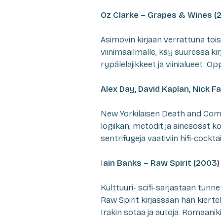
Oz Clarke – Grapes & Wines (2
Asimovin kirjaan verrattuna toi
viinimaailmalle, käy suuressa ki
rypälelajikkeet ja viinialueet. Opp
Alex Day, David Kaplan, Nick F
New Yorkilaisen Death and Comp
logiikan, metodit ja ainesosat 
sentrifugeja vaativiin hifi-cocktai
I
ain Banks – Raw Spirit (2003)
Kulttuuri- scifi-sarjastaan tunnet
Raw Spirit kirjassaan hän kiertel
Irakin sotaa ja autoja. Romaani