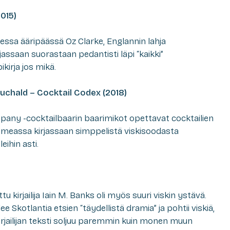
015)
sessa ääripäässä Oz Clarke, Englannin lahja
rjassaan suorastaan pedantisti läpi “kaikki”
ikirja jos mikä.
auchald – Cocktail Codex (2018)
any -cocktailbaarin baarimikot opettavat cocktailien
komeassa kirjassaan simppelistä viskisoodasta
leihin asti.
tu kirjailija Iain M. Banks oli myös suuri viskin ystävä.
ee Skotlantia etsien “täydellistä dramia” ja pohtii viskiä,
kirjailijan teksti soljuu paremmin kuin monen muun