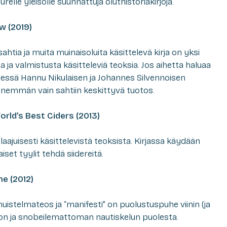
relle yleisölle suunnattuja oluthistoriakirjoja.
w (2019)
ahtia ja muita muinaisoluita käsittelevä kirja on yksi
a ja valmistusta käsitteleviä teoksia. Jos aihetta haluaa
dessä Hannu Nikulaisen ja Johannes Silvennoisen
enemmän vain sahtiin keskittyvä tuotos.
orld’s Best Ciders (2013)
laajuisesti käsittelevistä teoksista. Kirjassa käydään
aiset tyylit tehdä siidereitä.
e (2012)
muistelmateos ja “manifesti” on puolustuspuhe viinin (ja
on ja snobeilemattoman nautiskelun puolesta.