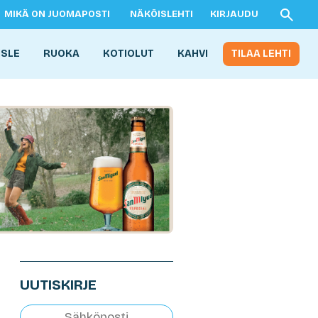
MIKÄ ON JUOMAPOSTI
NÄKÖISLEHTI
KIRJAUDU
ISLE
RUOKA
KOTIOLUT
KAHVI
TILAA LEHTI
UUTISKIRJE