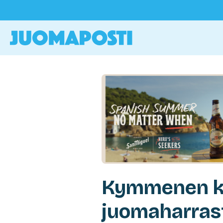
Kymmenen kir
juomaharrast