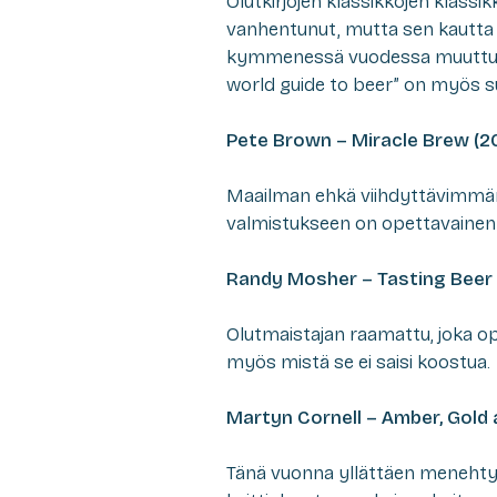
Olutkirjojen klassikkojen klassik
vanhentunut, mutta sen kautta 
kymmenessä vuodessa muuttun
world guide to beer” on myös su
Pete Brown – Miracle Brew (20
Maailman ehkä viihdyttävimmän ol
valmistukseen on opettavainen 
Randy Mosher – Tasting Beer
Olutmaistajan raamattu, joka o
myös mistä se ei saisi koostua.
Martyn Cornell – Amber, Gold 
Tänä vuonna yllättäen menehtyne