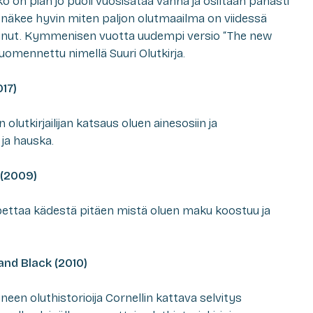
ko on pian jo puoli vuosisataa vanha ja osiltaan pahasti
näkee hyvin miten paljon olutmaailma on viidessä
ut. Kymmenisen vuotta uudempi versio “The new
omennettu nimellä Suuri Olutkirja.
17)
utkirjailijan katsaus oluen ainesosiin ja
ja hauska.
 (2009)
pettaa kädestä pitäen mistä oluen maku koostuu ja
and Black (2010)
en oluthistorioija Cornellin kattava selvitys