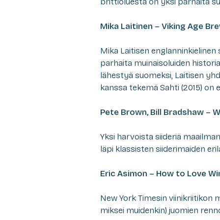
brittioluesta on yksi parhaita suu
Mika Laitinen – Viking Age Bre
Mika Laitisen englanninkielinen s
parhaita muinaisoluiden historia
lähestyä suomeksi, Laitisen yh
kanssa tekemä Sahti (2015) on 
Pete Brown, Bill Bradshaw – W
Yksi harvoista siideriä maailman
läpi klassisten siiderimaiden eril
Eric Asimon – How to Love Win
New York Timesin viinikriitikon 
miksei muidenkin) juomien renn