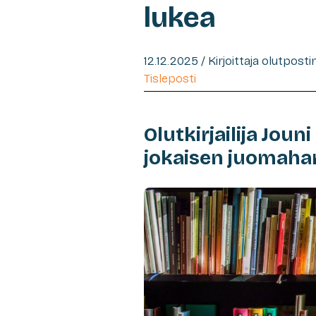
lukea
12.12.2025 / Kirjoittaja olutpost
Tisleposti
Olutkirjailija Jouni
jokaisen juomahar