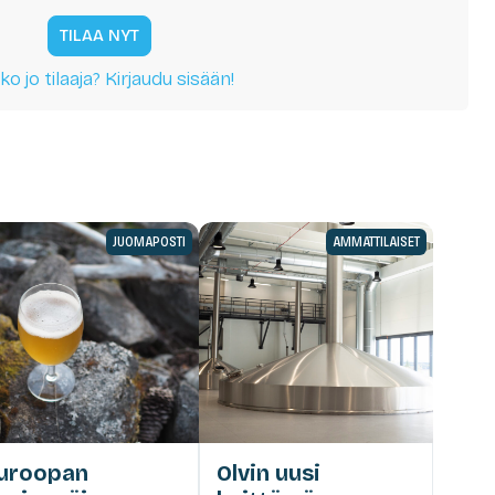
TILAA NYT
ko jo tilaaja? Kirjaudu sisään!
JUOMAPOSTI
AMMATTILAISET
uroopan
Olvin uusi