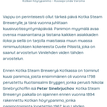
Kotkan höyrypanimo – Kuvaaja Linda Varoma
Vappu on perinteisesti ollut tärkeä päivä Kotka Steam
Brewerylle, ja tänä vuonna juhlitaan
kuusivuotissyntymäpäivää. Panimon myymälä avaa
ovensa maanantaina ja tiistaina kaikkien asiakkaiden
iloksi ja siellä on tarjolla maistiaisia muun muassa
nimimuutoksen kokeneesta Cuvée Pilsistä, joka on
saanut arvostetun Viinilehden viiden tähden
arvostelun.
Ennen Kotka Steam Breweryä Kotkassa on toiminut
kuusi panimoa, joista ensimmäinen oli vuonna 1798
perustettu Ruotsinsalmi Bryggeri, jonka perusti Nikolai
Sinebrychoffin isä
Peter Sinebrjuchov
. Kotka Steam
Breweryn paikalla on sijainnen ennen vuonna 1894
rakennettu Kotkan höyrypanimo, jonka
panimotoiminta lopetettiin 1967, kun Lahden