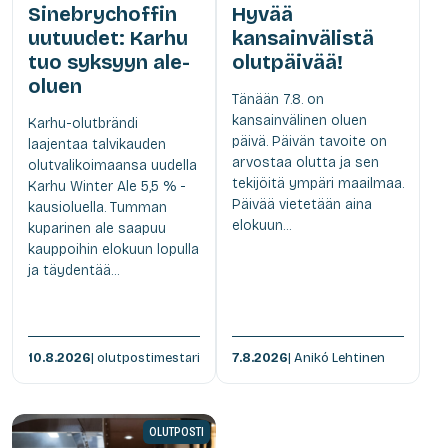
Sinebrychoffin
Hyvää
uutuudet: Karhu
kansainvälistä
tuo syksyyn ale-
olutpäivää!
oluen
Tänään 7.8. on
kansainvälinen oluen
Karhu-olutbrändi
päivä. Päivän tavoite on
laajentaa talvikauden
arvostaa olutta ja sen
olutvalikoimaansa uudella
tekijöitä ympäri maailmaa.
Karhu Winter Ale 5,5 % -
Päivää vietetään aina
kausioluella. Tumman
elokuun...
kuparinen ale saapuu
kauppoihin elokuun lopulla
ja täydentää...
10.8.2026
| olutpostimestari
7.8.2026
| Anikó Lehtinen
OLUTPOSTI