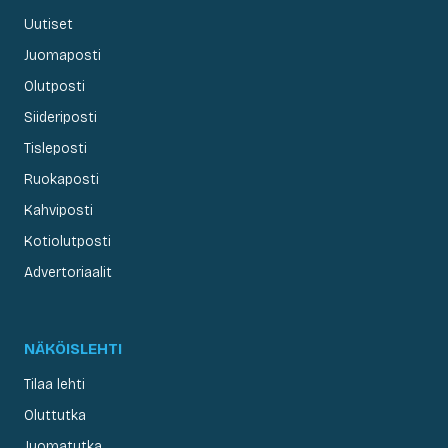
Uutiset
Juomaposti
Olutposti
Siideriposti
Tisleposti
Ruokaposti
Kahviposti
Kotiolutposti
Advertoriaalit
NÄKÖISLEHTI
Tilaa lehti
Oluttutka
Juomatutka