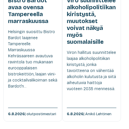
Bistro Bardot
Viro suunnittelee
avaa ovensa
alkoholipolitiikan
Tampereella
kiristystä,
marraskuussa
muutokset
voivat näkyä
Helsingin suosittu Bistro
myös
Bardot laajenee
suomalaisille
Tampereelle.
Marraskuussa
Viron hallitus suunnittelee
Kehräsaareen avautuva
laajaa alkoholipolitiikan
ravintola tuo mukanaan
kiristystä, jonka
eurooppalaisen
tavoitteena on vähentää
bistrokeittiön, laajan viini-
alkoholin kulutusta ja siitä
ja cocktailvalikoiman sekä
aiheutuvia haittoja
Bardot'n...
vuoteen 2035 mennessä.
6.8.2026
| olutpostimestari
6.8.2026
| Anikó Lehtinen