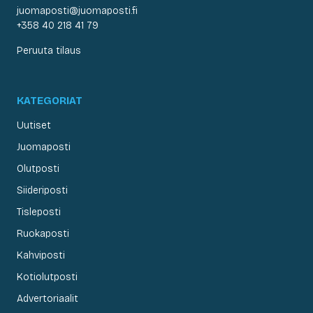
juomaposti@juomaposti.fi
+358 40 218 41 79
Peruuta tilaus
KATEGORIAT
Uutiset
Juomaposti
Olutposti
Siideriposti
Tisleposti
Ruokaposti
Kahviposti
Kotiolutposti
Advertoriaalit