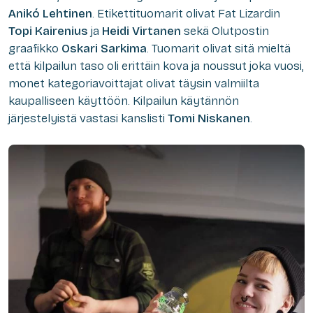
Anikó Lehtinen
. Etikettituomarit olivat Fat Lizardin
Topi Kairenius
ja
Heidi Virtanen
sekä Olutpostin
graafikko
Oskari Sarkima
. Tuomarit olivat sitä mieltä
että kilpailun taso oli erittäin kova ja noussut joka vuosi,
monet kategoriavoittajat olivat täysin valmiilta
kaupalliseen käyttöön. Kilpailun käytännön
järjestelyistä vastasi kanslisti
Tomi Niskanen
.