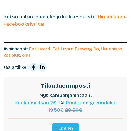
Katso palkintojenjako ja kaikki finalistit
Himabissen-
Facebooksivulta!
Avainsanat:
Fat Lizard
,
Fat Lizard Brewing Co
,
Himabisse
,
kotiolut
,
olut
Jaa artikkeli:
Tilaa Juomaposti
Nyt kampanjahintaan!
Kuukausi digiä 2€
TAI
Printti + digi vuodeksi
19,50€
29,00€
TILAA NYT