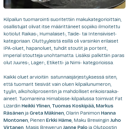
Kilpailun tuomarointi suoritettiin makukategorioittain,
osallistujat olivat itse määrittäneet sopiiko ilmoitettu
kotiolut Raikas-, Humalaiset-, Taide- tai Intensiiviset-
kategoriaan. Oluttyyleistä esillä oli varsinkin erilaiset
IPA-oluet, hapanoluet, tuhdit stoutit ja porterit,
imperial stoutteja unohtamatta. Lisäksi palkittiin paras
olut Juures-, Lager-, Etiketti- ja Nimi- kategorioissa.
Kaikki oluet arvioitiin satunnaisjärjestyksessä siten,
että tuomarit tiesivät vain oluen kilpailunumeron,
tyylin, alkoholiprosentin ja mahdolliset erikoisraaka-
aineet. Tuomareina Himabisse-kilpailussa toimivat Fat
Lizardin
Heikki Ylinen
,
Tuomas Koskipää, Markus
Räsänen
ja
Greta Mäkinen
, Olarin Panimon
Hanna
Montonen
, Pienen
Erkki Häme
, Maku Brewingin
Juho
Virtanen
, Masis Breweryn
Janne Palo
ja Olutpostin