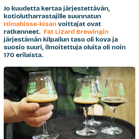
Jo kuudetta kertaa järjestettävän,
kotiolutharrastajille suunnatun
Himabisse-kisan
voittajat ovat
ratkenneet.
Fat Lizard Brewingin
järjestämän kilpailun taso oli kova ja
suosio suuri, ilmoitettuja oluita oli noin
170 erilaista.