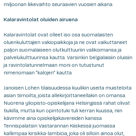
miljoonan liikevaihto seuraavien vuosien aikana.
Kalaravintolat oluiden airuena
Kalaravintolat ovat olleet iso osa suomalaisten
oluenkuluttajien vakiopaikkoja ja ne ovat vaikuttaneet
paljon suomalaiseen olutkulttuuriin valikoimansa ja
palvelukulttuurinsa kautta. Varsinkin belgialaisiin oluisiin
ja ravintolatunnelmaan moni on tutustunut
nimenomaan ”kalojen” kautta.
Janoisen Lohen tilaisuudessa kuulikin useita muisteloita
asian tiimoilta, joista allekirjoittaneellakin on omansa.
Nuorena yliopisto-opiskelijana Helsingissä rahat olivat
tiukilla, mutta kun opintotuki tuli kerran kuussa, niin
kävimme aina opiskelijakavereiden kanssa
Tennispalatsin Vastarannan Kiiskessä juomassa
kalliimpaa kirsikka-lambicia, joka oli silloin ainoa olut,