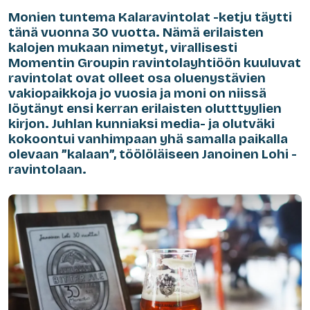
Monien tuntema Kalaravintolat -ketju täytti
tänä vuonna 30 vuotta. Nämä erilaisten
kalojen mukaan nimetyt, virallisesti
Momentin Groupin ravintolayhtiöön kuuluvat
ravintolat ovat olleet osa oluenystävien
vakiopaikkoja jo vuosia ja moni on niissä
löytänyt ensi kerran erilaisten olutttyylien
kirjon. Juhlan kunniaksi media- ja olutväki
kokoontui vanhimpaan yhä samalla paikalla
olevaan ”kalaan”, töölöläiseen Janoinen Lohi -
ravintolaan.