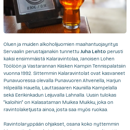
Oluen ja muiden alkoholijuomien maahantuojayritys
Servaalin perustajanakin tunnettu
Juha Lehto
perusti
kaksi ensimmäistä Kalaravintolaa, Janoisen Lohen
Töölöön ja Vastarannan Kiisken Kampin Tennispalatsiin
vuonna 1992. Sittemmin Kalaravintolat ovat kasvaneet
Punavuoressa olevalla Punavuoren Ahvenella, Harjun
Hilpeällä Hauella, Lauttasaaren Kauniilla Kampelalla
sekä Eerikinkadun Leijuvalla Lahnalla. Uusin tulokas
”kaloihin” on Kalasataman Muikea Muikku, joka on
ravintolaketjusta ainoa, josta saa myös ruokaa.
Ravintolaryppään ohjakset, osana koko nyttemmin