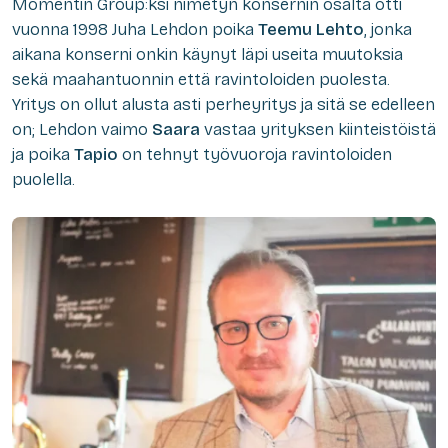
Momentin Group:ksi nimetyn konsernin osalta otti
vuonna 1998 Juha Lehdon poika
Teemu Lehto
, jonka
aikana konserni onkin käynyt läpi useita muutoksia
sekä maahantuonnin että ravintoloiden puolesta.
Yritys on ollut alusta asti perheyritys ja sitä se edelleen
on; Lehdon vaimo
Saara
vastaa yrityksen kiinteistöistä
ja poika
Tapio
on tehnyt työvuoroja ravintoloiden
puolella.