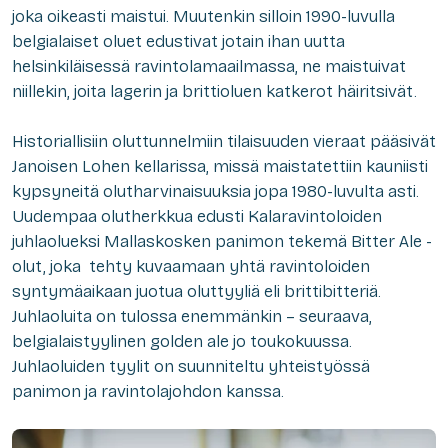
joka oikeasti maistui. Muutenkin silloin 1990-luvulla
belgialaiset oluet edustivat jotain ihan uutta
helsinkiläisessä ravintolamaailmassa, ne maistuivat
niillekin, joita lagerin ja brittioluen katkerot häiritsivät.
Historiallisiin oluttunnelmiin tilaisuuden vieraat pääsivät
Janoisen Lohen kellarissa, missä maistatettiin kauniisti
kypsyneitä olutharvinaisuuksia jopa 1980-luvulta asti.
Uudempaa olutherkkua edusti Kalaravintoloiden
juhlaolueksi Mallaskosken panimon tekemä Bitter Ale -
olut, joka tehty kuvaamaan yhtä ravintoloiden
syntymäaikaan juotua oluttyyliä eli brittibitteriä.
Juhlaoluita on tulossa enemmänkin – seuraava,
belgialaistyylinen golden ale jo toukokuussa.
Juhlaoluiden tyylit on suunniteltu yhteistyössä
panimon ja ravintolajohdon kanssa.