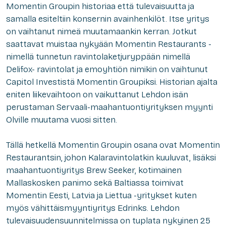
Momentin Groupin historiaa että tulevaisuutta ja
samalla esiteltiin konsernin avainhenkilöt. Itse yritys
on vaihtanut nimeä muutamaankin kerran. Jotkut
saattavat muistaa nykyään Momentin Restaurants -
nimellä tunnetun ravintolaketjuryppään nimellä
Delifox- ravintolat ja emoyhtiön nimikin on vaihtunut
Capitol Investistä Momentin Groupiksi. Historian ajalta
eniten liikevaihtoon on vaikuttanut Lehdon isän
perustaman Servaali-maahantuontiyrityksen myynti
Olville muutama vuosi sitten.
Tällä hetkellä Momentin Groupin osana ovat Momentin
Restaurantsin, johon Kalaravintolatkin kuuluvat, lisäksi
maahantuontiyritys Brew Seeker, kotimainen
Mallaskosken panimo sekä Baltiassa toimivat
Momentin Eesti, Latvia ja Liettua -yritykset kuten
myös vähittäismyyntiyritys Edrinks. Lehdon
tulevaisuudensuunnitelmissa on tuplata nykyinen 25