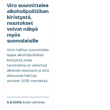
Viro suunnittelee
alkoholipolitiikan
kiristystä,
muutokset
voivat näkyä
myös
suomalaisille
Viron hallitus suunnittelee
laajaa alkoholipolitiikan
kiristystä, jonka
tavoitteena on vähentää
alkoholin kulutusta ja siitä
aiheutuvia haittoja
vuoteen 2035 mennessä.
6.8.2026
| Anikó Lehtinen