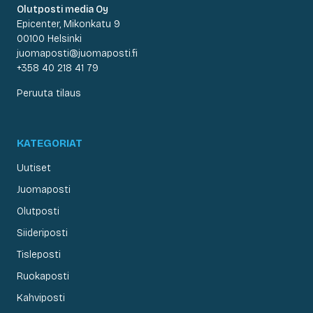
Olutposti media Oy
Epicenter, Mikonkatu 9
00100 Helsinki
juomaposti@juomaposti.fi
+358 40 218 41 79
Peruuta tilaus
KATEGORIAT
Uutiset
Juomaposti
Olutposti
Siideriposti
Tisleposti
Ruokaposti
Kahviposti