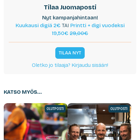
Tilaa Juomaposti
Nyt kampanjahintaan!
Kuukausi digiä 2€
TAI
Printti + digi vuodeksi
19,50€
29,00€
TILAA NYT
Oletko jo tilaaja? Kirjaudu sisään!
KATSO MYÖS...
OLUTPOSTI
OLUTPOSTI