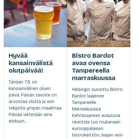
Hyvää
Bistro Bardot
kansainvälistä
avaa ovensa
olutpäivää!
Tampereella
marraskuussa
Tänään 7.8. on
kansainvälinen oluen
Helsingin suosittu Bistro
päivä. Päivän tavoite on
Bardot laajenee
arvostaa olutta ja sen
Tampereelle.
tekijöitä ympäri maailmaa.
Marraskuussa
Päivää vietetään aina
Kehräsaareen avautuva
elokuun...
ravintola tuo mukanaan
eurooppalaisen
bistrokeittiön, laajan viini-