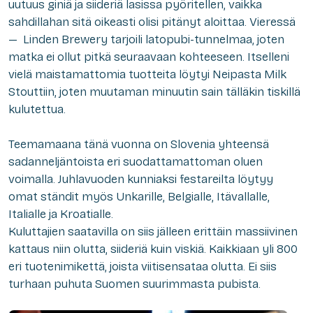
uutuus giniä ja siideriä lasissa pyöritellen, vaikka
sahdillahan sitä oikeasti olisi pitänyt aloittaa. Vieressä
— Linden Brewery tarjoili latopubi-tunnelmaa, joten
matka ei ollut pitkä seuraavaan kohteeseen. Itselleni
vielä maistamattomia tuotteita löytyi Neipasta Milk
Stouttiin, joten muutaman minuutin sain tälläkin tiskillä
kulutettua.
Teemamaana tänä vuonna on Slovenia yhteensä
sadanneljäntoista eri suodattamattoman oluen
voimalla. Juhlavuoden kunniaksi festareilta löytyy
omat ständit myös Unkarille, Belgialle, Itävallalle,
Italialle ja Kroatialle.
Kuluttajien saatavilla on siis jälleen erittäin massiivinen
kattaus niin olutta, siideriä kuin viskiä. Kaikkiaan yli 800
eri tuotenimikettä, joista viitisensataa olutta. Ei siis
turhaan puhuta Suomen suurimmasta pubista.