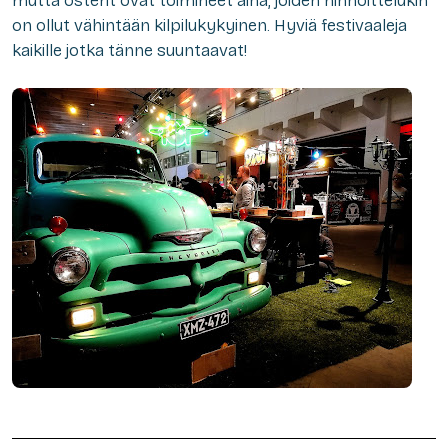
mutta osterit ovat toimineet aina, joiden hinnoittelukin
on ollut vähintään kilpilukykyinen. Hyviä festivaaleja
kaikille jotka tänne suuntaavat!