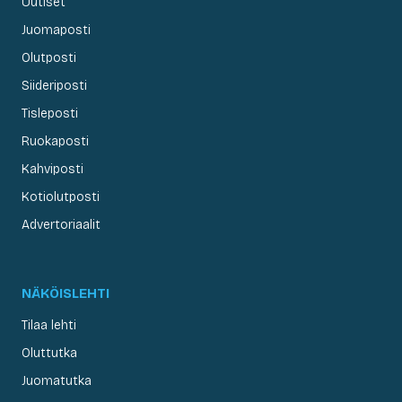
Uutiset
Juomaposti
Olutposti
Siideriposti
Tisleposti
Ruokaposti
Kahviposti
Kotiolutposti
Advertoriaalit
NÄKÖISLEHTI
Tilaa lehti
Oluttutka
Juomatutka