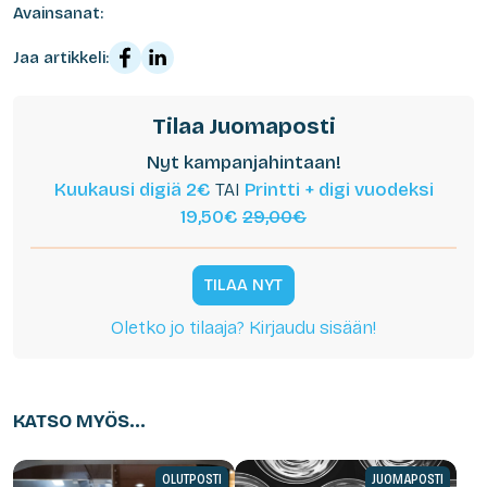
Avainsanat:
Jaa artikkeli:
Tilaa Juomaposti
Nyt kampanjahintaan!
Kuukausi digiä 2€
TAI
Printti + digi vuodeksi
19,50€
29,00€
TILAA NYT
Oletko jo tilaaja? Kirjaudu sisään!
KATSO MYÖS...
OLUTPOSTI
JUOMAPOSTI