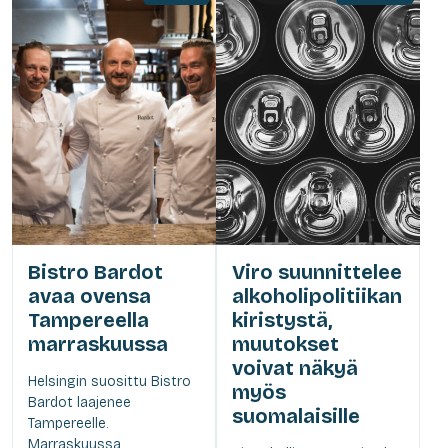
Bistro Bardot
Viro suunnittelee
avaa ovensa
alkoholipolitiikan
Tampereella
kiristystä,
marraskuussa
muutokset
voivat näkyä
Helsingin suosittu Bistro
myös
Bardot laajenee
suomalaisille
Tampereelle.
Marraskuussa