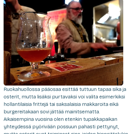
Ruokahuollossa pääosaa esittää tuttuun tapaa sika ja
osterit, mutta lisäksi purtavaksi voi valita esimerkiksi
hollantilaisia frittejä tai saksalaisia makkaroita eikä
burgereitakaan sovi jättää mainitsematta.
Aikaisempina vuosina olen etenkin tupakkapaikan
yhteydessä pyörivään possuun pahasti pettynyt,