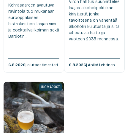
Viron hallitus suunnittelee
Kehräsaareen avautuva
laajaa alkoholipolitiikan
ravintola tuo mukanaan
kiristystä, jonka
eurooppalaisen
tavoitteena on vähentää
bistrokeittiön, laajan viini-
alkoholin kulutusta ja siitä
ja cocktailvalikoiman sekä
aiheutuvia haittoja
Bardot'n...
vuoteen 2035 mennessä.
6.8.2026
| olutpostimestari
6.8.2026
| Anikó Lehtinen
JUOMAPOSTI