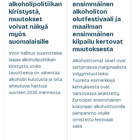
alkoholipolitiikan
ensimmäinen
kiristystä,
alkoholiton
muutokset
olutfestivaali ja
voivat näkyä
maailman
myös
ensimmäinen
suomalaisille
kilpailu kertovat
muutoksesta
Viron hallitus suunnittelee
laajaa alkoholipolitiikan
Alkoholittomat oluet ovat
kiristystä, jonka
siirtymässä marginaalista
tavoitteena on vähentää
volyymituotteiksi.
alkoholin kulutusta ja siitä
Tuoreita esimerkkejä
aiheutuvia haittoja
kehityksestä ovat
vuoteen 2035 mennessä.
Varsovassa järjestetty
Euroopan ensimmäinen
kokonaan alkoholittomille
pienpanimo-oluille
omistettu festivaali
sekä...