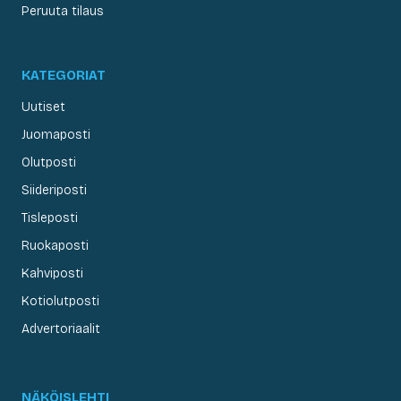
Peruuta tilaus
KATEGORIAT
Uutiset
Juomaposti
Olutposti
Siideriposti
Tisleposti
Ruokaposti
Kahviposti
Kotiolutposti
Advertoriaalit
NÄKÖISLEHTI