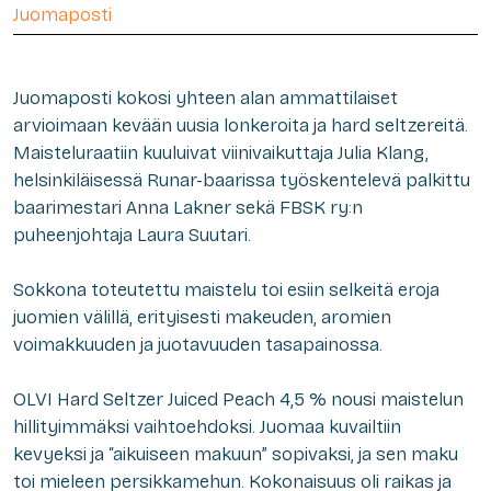
Juomaposti
Juomaposti kokosi yhteen alan ammattilaiset
arvioimaan kevään uusia lonkeroita ja hard seltzereitä.
Maisteluraatiin kuuluivat viinivaikuttaja Julia Klang,
helsinkiläisessä Runar-baarissa työskentelevä palkittu
baarimestari Anna Lakner sekä FBSK ry:n
puheenjohtaja Laura Suutari.
Sokkona toteutettu maistelu toi esiin selkeitä eroja
juomien välillä, erityisesti makeuden, aromien
voimakkuuden ja juotavuuden tasapainossa.
OLVI Hard Seltzer Juiced Peach 4,5 % nousi maistelun
hillityimmäksi vaihtoehdoksi. Juomaa kuvailtiin
kevyeksi ja “aikuiseen makuun” sopivaksi, ja sen maku
toi mieleen persikkamehun. Kokonaisuus oli raikas ja