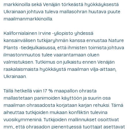
markkinoilla sekä Venäjän törkeästä hyökkäyksestä
Ukrainaan johtuva tuleva mallasohran huutava puute
maailmanmarkkinoilla.
Kalifornialainen Irvine -yliopisto yhdessä
kansainvälisen tutkijaryhmän kanssa ennustaa Nature
Plants -tiedejulkaisussa, että ihmisten toimista johtuva
ilmastonmuutos tulee vaarantamaan oluen
valmistuksen. Tutkimus on julkaistu ennen Venäjän
raakalaismaista hyökkäystä maailman vilja-aittaan,
Ukrainaan.
Tällä hetkellä vain 17 % maapallon ohrasta
mallastetaan panimoiden käyttöön ja suurin osa
maailman ohrasadosta korjataan karjan rehuksi. Tämä
aiheuttaa tutkijoiden mukaan konfliktin tulevina
vuosikymmeninä. Tutkijoiden mallinnukset osoittivat
mm., että ohrasadon pienentyessä tuottajat asettavat