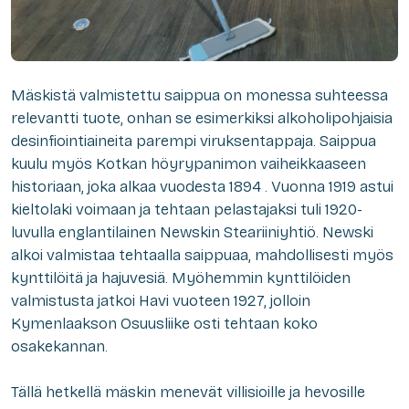
Mäskistä valmistettu saippua on monessa suhteessa
relevantti tuote, onhan se esimerkiksi alkoholipohjaisia
desinfiointiaineita parempi viruksentappaja. Saippua
kuulu myös Kotkan höyrypanimon vaiheikkaaseen
historiaan, joka alkaa vuodesta 1894 . Vuonna 1919 astui
kieltolaki voimaan ja tehtaan pelastajaksi tuli 1920-
luvulla englantilainen Newskin Steariiniyhtiö. Newski
alkoi valmistaa tehtaalla saippuaa, mahdollisesti myös
kynttilöitä ja hajuvesiä. Myöhemmin kynttilöiden
valmistusta jatkoi Havi vuoteen 1927, jolloin
Kymenlaakson Osuusliike osti tehtaan koko
osakekannan.
Tällä hetkellä mäskin menevät villisioille ja hevosille