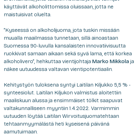
käyttävät alkoholittomissa oluissaan, jotta ne
maistuisivat oluelta.
”Kyseessä on alkoholijuoma, jota tuskin missään
muualla maailmassa tunnetaan, sillä ainoastaan
Suomessa 90-luvulla kansalaisten innovatiivisuutta
ruokkivat samaan aikaan sekä syvä lama, että korkea
alkoholivero”, hehkuttaa vientijohtaja
Marko Mikkola
ja
näkee uutuudessa valtavan vientipotentiaalin.
Kehitystyön tuloksena syntyi Laitilan Kiljukko 5,5 % -
synteesiolut. Laitilan Kiljukon valmistus aloitettiin
maaliskuun alussa ja ensimmäiset tölkit saapuvat
valtakunnalliseen myyntiin 1.4.2022. Varmimmin
uutuuden löytää Laitilan Wirvoitusjuomatehtaan
tehtaanmyymälästä heti kyseisenä päivänä
aamutuimaan.