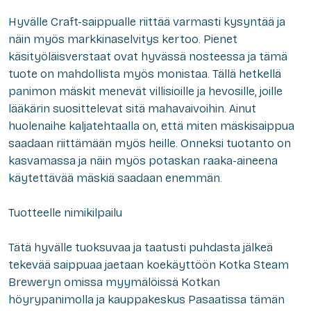
Hyvälle Craft-saippualle riittää varmasti kysyntää ja
näin myös markkinaselvitys kertoo. Pienet
käsityöläisverstaat ovat hyvässä nosteessa ja tämä
tuote on mahdollista myös monistaa. Tällä hetkellä
panimon mäskit menevät villisioille ja hevosille, joille
lääkärin suosittelevat sitä mahavaivoihin. Ainut
huolenaihe kaljatehtaalla on, että miten mäskisaippua
saadaan riittämään myös heille. Onneksi tuotanto on
kasvamassa ja näin myös potaskan raaka-aineena
käytettävää mäskiä saadaan enemmän.
Tuotteelle nimikilpailu
Tätä hyvälle tuoksuvaa ja taatusti puhdasta jälkeä
tekevää saippuaa jaetaan koekäyttöön Kotka Steam
Breweryn omissa myymälöissä Kotkan
höyrypanimolla ja kauppakeskus Pasaatissa tämän