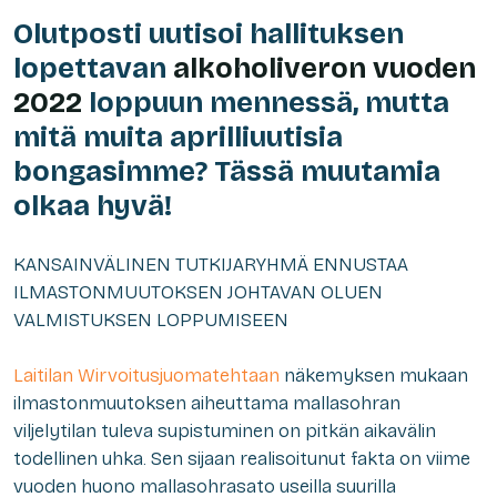
Olutposti uutisoi hallituksen
lopettavan
alkoholiveron vuoden
2022
loppuun mennessä, mutta
mitä muita aprilliuutisia
bongasimme? Tässä muutamia
olkaa hyvä!
KANSAINVÄLINEN TUTKIJARYHMÄ ENNUSTAA
ILMASTONMUUTOKSEN JOHTAVAN OLUEN
VALMISTUKSEN LOPPUMISEEN
Laitilan Wirvoitusjuomatehtaan
näkemyksen mukaan
ilmastonmuutoksen aiheuttama mallasohran
viljelytilan tuleva supistuminen on pitkän aikavälin
todellinen uhka. Sen sijaan realisoitunut fakta on viime
vuoden huono mallasohrasato useilla suurilla