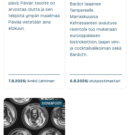
päivä. Päivän tavoite on
Bardot laajenee
arvostaa olutta ja sen
Tampereelle.
tekijöitä ympäri maailmaa.
Marraskuussa
Päivää vietetään aina
Kehräsaareen avautuva
elokuun...
ravintola tuo mukanaan
eurooppalaisen
bistrokeittiön, laajan viini-
ja cocktailvalikoiman sekä
Bardot'n...
7.8.2026
| Anikó Lehtinen
6.8.2026
| olutpostimestari
JUOMAPOSTI