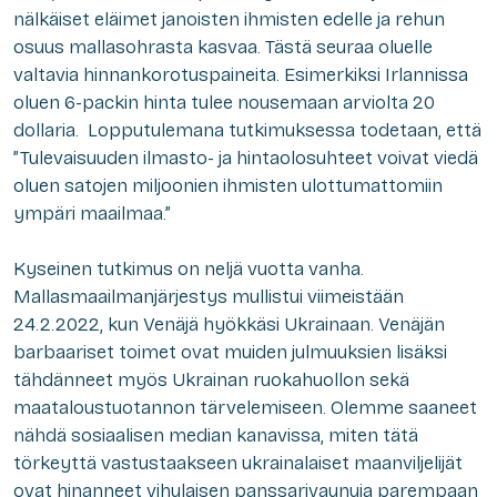
nälkäiset eläimet janoisten ihmisten edelle ja rehun
osuus mallasohrasta kasvaa. Tästä seuraa oluelle
valtavia hinnankorotuspaineita. Esimerkiksi Irlannissa
oluen 6-packin hinta tulee nousemaan arviolta 20
dollaria. Lopputulemana tutkimuksessa todetaan, että
”Tulevaisuuden ilmasto- ja hintaolosuhteet voivat viedä
oluen satojen miljoonien ihmisten ulottumattomiin
ympäri maailmaa.”
Kyseinen tutkimus on neljä vuotta vanha.
Mallasmaailmanjärjestys mullistui viimeistään
24.2.2022, kun Venäjä hyökkäsi Ukrainaan. Venäjän
barbaariset toimet ovat muiden julmuuksien lisäksi
tähdänneet myös Ukrainan ruokahuollon sekä
maataloustuotannon tärvelemiseen. Olemme saaneet
nähdä sosiaalisen median kanavissa, miten tätä
törkeyttä vastustaakseen ukrainalaiset maanviljelijät
ovat hinanneet vihulaisen panssarivaunuja parempaan