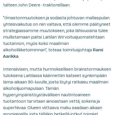
talteen John Deere -traktoreillaan.
”Ilmastonmuutoksen ja sodasta johtuvan mallaspulan
yhteisvaikutus on niin valtava, että olemme päätyneet
strategiassamme muutokseen, joka lähivuosina tulee
mullistamaan paitsi Laitilan Wirvoitusjuomatehtaan
tuotannon, myös koko maailman
alkoholiliiketoiminnan”, toteaa toimitusjohtaja
Rami
Aarikka
.
Intensiivisen, mutta hurmoksellisen brainstormauksen
tuloksena Laitilassa käännettiin katseet synkimpään
lama-aikaan 90-luvulle, josta löytyi ratkaisu maailman
alkoholijuomapulaan. Tämän
hyperympäristöystävällisen nautintoaineen
tuotantoon tarvitaan ainoastaan vettä, sokeria ja
superhiivaa. Olueen viittaava maku saadaan aikaan
aromiaineilla, joita tälläkin hetkellä jotkut toimijat