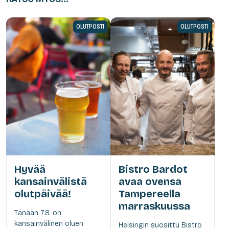
OLUTPOSTI
OLUTPOSTI
Hyvää
Bistro Bardot
kansainvälistä
avaa ovensa
olutpäivää!
Tampereella
marraskuussa
Tänään 7.8. on
kansainvälinen oluen
Helsingin suosittu Bistro