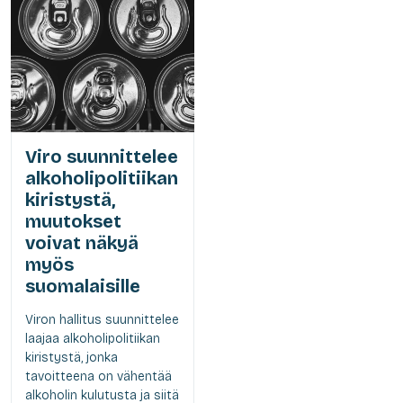
Viro suunnittelee
alkoholipolitiikan
kiristystä,
muutokset
voivat näkyä
myös
suomalaisille
Viron hallitus suunnittelee
laajaa alkoholipolitiikan
kiristystä, jonka
tavoitteena on vähentää
alkoholin kulutusta ja siitä