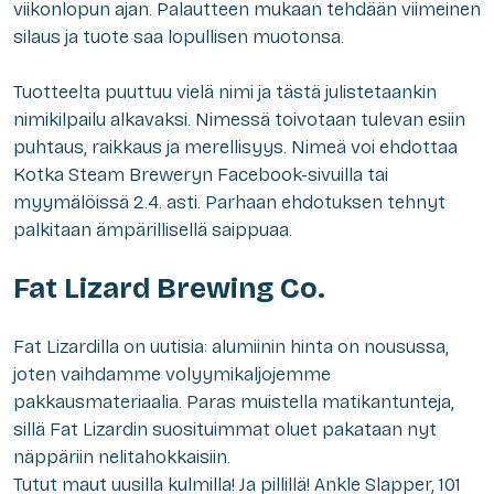
viikonlopun ajan. Palautteen mukaan tehdään viimeinen
silaus ja tuote saa lopullisen muotonsa.
Tuotteelta puuttuu vielä nimi ja tästä julistetaankin
nimikilpailu alkavaksi. Nimessä toivotaan tulevan esiin
puhtaus, raikkaus ja merellisyys. Nimeä voi ehdottaa
Kotka Steam Breweryn Facebook-sivuilla tai
myymälöissä 2.4. asti. Parhaan ehdotuksen tehnyt
palkitaan ämpärillisellä saippuaa.
Fat Lizard Brewing Co.
Fat Lizardilla on uutisia: alumiinin hinta on nousussa,
joten vaihdamme volyymikaljojemme
pakkausmateriaalia. Paras muistella matikantunteja,
sillä Fat Lizardin suosituimmat oluet pakataan nyt
näppäriin nelitahokkaisiin.
Tutut maut uusilla kulmilla! Ja pillillä! Ankle Slapper, 101