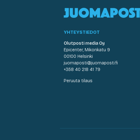
YHTEYSTIEDOT
Olutposti media Oy
Epicenter, Mikonkatu 9
00100 Helsinki
juomaposti@juomaposti.fi
+358 40 218 41 79
Peruuta tilaus