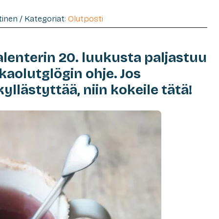
htinen / Kategoriat:
Olutposti
alenterin 20. luukusta paljastuu
kaolutglögin ohje. Jos
yllästyttää, niin kokeile tätä!