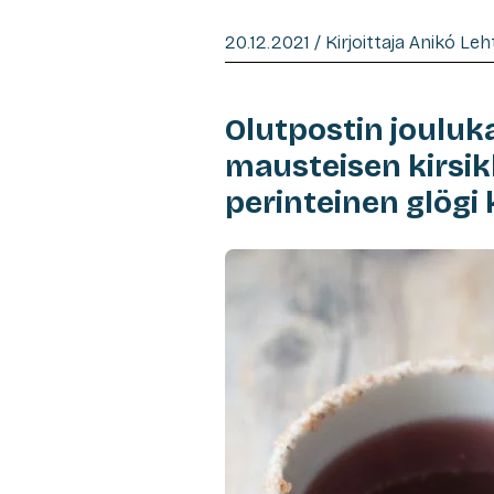
20.12.2021 / Kirjoittaja Anikó Le
Olutpostin jouluk
mausteisen kirsik
perinteinen glögi k