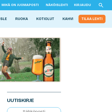
MIKÄ ON JUOMAPOSTI
NÄKÖISLEHTI
KIRJAUDU
ISLE
RUOKA
KOTIOLUT
KAHVI
TILAA LEHTI
UUTISKIRJE