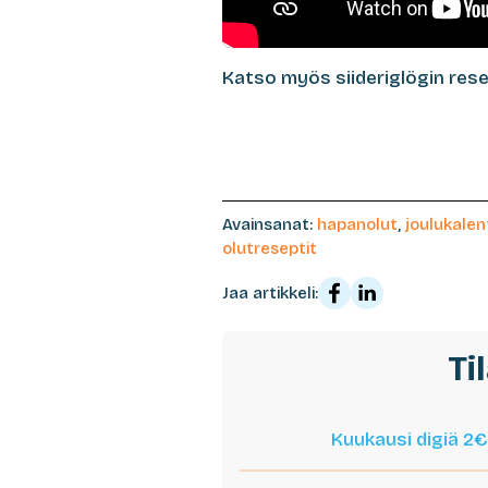
Katso myös siideriglögin rese
Avainsanat:
hapanolut
,
joulukalen
olutreseptit
Jaa artikkeli:
Ti
Kuukausi digiä 2€