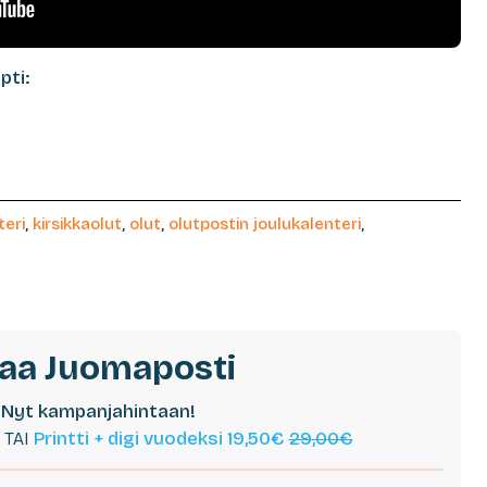
pti:
teri
,
kirsikkaolut
,
olut
,
olutpostin joulukalenteri
,
laa Juomaposti
Nyt kampanjahintaan!
TAI
Printti + digi vuodeksi 19,50€
29,00€