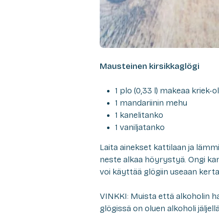
Mausteinen kirsikkaglögi
1 plo (0,33 l) makeaa kriek-o
1 mandariinin mehu
1 kanelitanko
1 vaniljatanko
Laita ainekset kattilaan ja lämmi
neste alkaa höyrystyä. Ongi kane
voi käyttää glögiin useaan kertaa
VINKKI: Muista että alkoholin ha
glögissä on oluen alkoholi jäljell