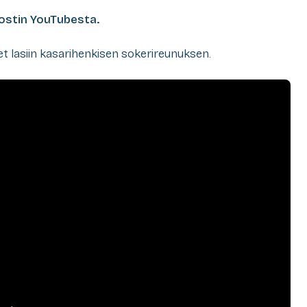
ostin YouTubesta.
et lasiin kasarihenkisen sokerireunuksen.