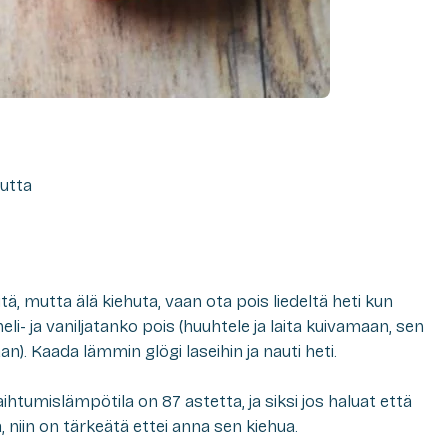
lutta
tä, mutta älä kiehuta, vaan ota pois liedeltä heti kun
li- ja vaniljatanko pois (huuhtele ja laita kuivamaan, sen
n). Kaada lämmin glögi laseihin ja nauti heti.
ihtumislämpötila on 87 astetta, ja siksi jos haluat että
ä, niin on tärkeätä ettei anna sen kiehua.