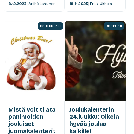
8.12.2023
| Anikó Lehtinen
19.11.2023
| Erkki Ukkola
TUOTEUUTISET
OLUTPOSTI
Mistä voit tilata
Joulukalenterin
panimoiden
24.luukku: Oikein
jouluiset
hyvää joulua
juomakalenterit
kaikille!