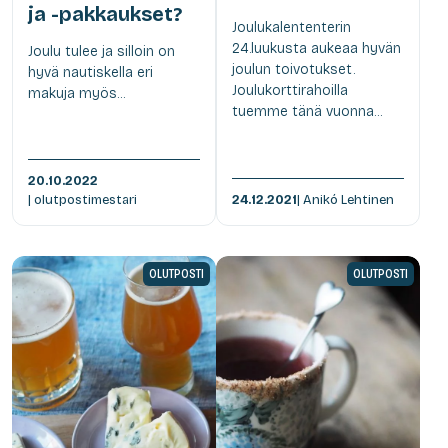
ja -pakkaukset?
Joulukalententerin
24.luukusta aukeaa hyvän
Joulu tulee ja silloin on
joulun toivotukset.
hyvä nautiskella eri
Joulukorttirahoilla
makuja myös...
tuemme tänä vuonna...
20.10.2022
| olutpostimestari
24.12.2021
| Anikó Lehtinen
OLUTPOSTI
OLUTPOSTI