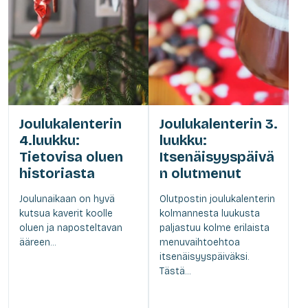
Joulukalenterin
Joulukalenterin 3.
4.luukku:
luukku:
Tietovisa oluen
Itsenäisyyspäivä
historiasta
n olutmenut
Joulunaikaan on hyvä
Olutpostin joulukalenterin
kutsua kaverit koolle
kolmannesta luukusta
oluen ja naposteltavan
paljastuu kolme erilaista
ääreen...
menuvaihtoehtoa
itsenäisyyspäiväksi.
Tästä...