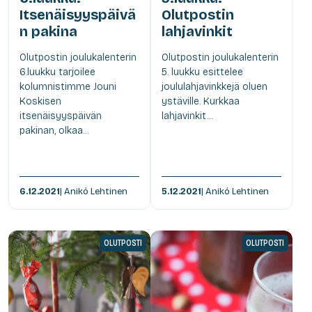
Itsenäisyyspäivä
Olutpostin
n pakina
lahjavinkit
Olutpostin joulukalenterin
Olutpostin joulukalenterin
6.luukku tarjoilee
5. luukku esittelee
kolumnistimme Jouni
joululahjavinkkejä oluen
Koskisen
ystäville. Kurkkaa
itsenäisyyspäivän
lahjavinkit...
pakinan, olkaa...
6.12.2021
| Anikó Lehtinen
5.12.2021
| Anikó Lehtinen
OLUTPOSTI
OLUTPOSTI