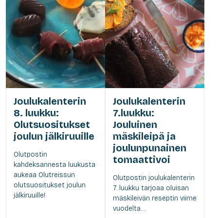
Joulukalenterin
Joulukalenterin
8. luukku:
7.luukku:
Olutsuositukset
Jouluinen
joulun jälkiruuille
mäskileipä ja
joulunpunainen
Olutpostin
tomaattivoi
kahdeksannesta luukusta
aukeaa Olutreissun
Olutpostin joulukalenterin
olutsuositukset joulun
7. luukku tarjoaa oluisan
jälkiruuille!
mäskileivän reseptin viime
vuodelta....