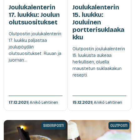
Joulukalenterin
Joulukalenterin
17. luukku: Joulun
15. luukku:
olutsuositukset
Jouluinen
portterisuklaaka
Olutpostin joulukalenterin
kku
17. luukku paljastaa
joulupöydän
Olutpostin joulukalenterin
olutsuositukset. Ruuan ja
15. luukusta aukeaa
juoman...
herkullisen, oluella
maustetun suklaakakun
resepti.
17.12.2021
| Anikó Lehtinen
15.12.2021
| Anikó Lehtinen
SIIDERIPOSTI
OLUTPOSTI