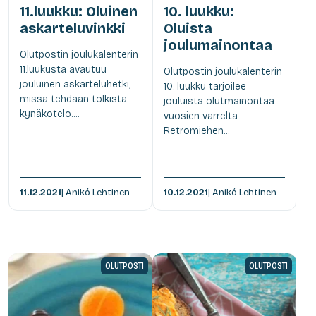
11.luukku: Oluinen
10. luukku:
askarteluvinkki
Oluista
joulumainontaa
Olutpostin joulukalenterin
11.luukusta avautuu
Olutpostin joulukalenterin
jouluinen askarteluhetki,
10. luukku tarjoilee
missä tehdään tölkistä
jouluista olutmainontaa
kynäkotelo....
vuosien varrelta
Retromiehen...
11.12.2021
| Anikó Lehtinen
10.12.2021
| Anikó Lehtinen
OLUTPOSTI
OLUTPOSTI