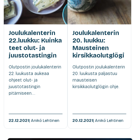
Joulukalenterin
Joulukalenterin
22.luukku: Kuinka
20. luukku:
teet olut- ja
Mausteinen
juustotastingin
kirsikkaolutglögi
Olutpostin joulukalenterin
Olutpostin joulukalenterin
22. luukusta aukeaa
20. luukusta paljastuu
ohjeet olut- ja
mausteisen
juustotastingin
kirsikkaolutglögin ohje.
pitämiseen....
22.12.2021
| Anikó Lehtinen
20.12.2021
| Anikó Lehtinen