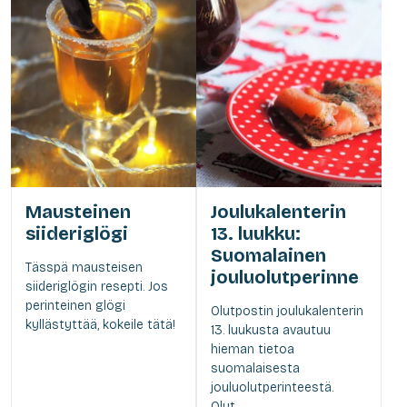
Mausteinen
Joulukalenterin
siideriglögi
13. luukku:
Suomalainen
Tässpä mausteisen
jouluolutperinne
siideriglögin resepti. Jos
perinteinen glögi
Olutpostin joulukalenterin
kyllästyttää, kokeile tätä!
13. luukusta avautuu
hieman tietoa
suomalaisesta
jouluolutperinteestä.
Olut...