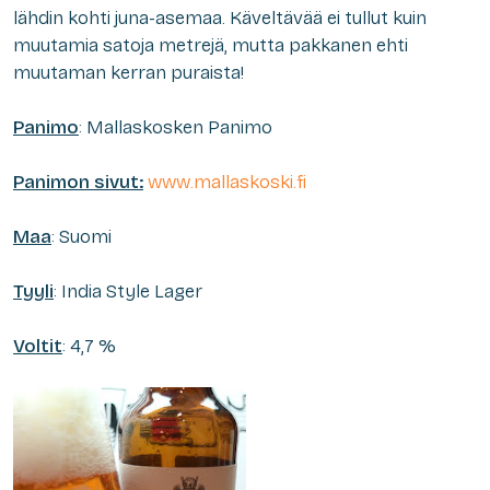
lähdin kohti juna-asemaa. Käveltävää ei tullut kuin
muutamia satoja metrejä, mutta pakkanen ehti
muutaman kerran puraista!
Panimo
: Mallaskosken Panimo
Panimon sivut:
www.mallaskoski.fi
Maa
: Suomi
Tyyli
: India Style Lager
Voltit
: 4,7 %