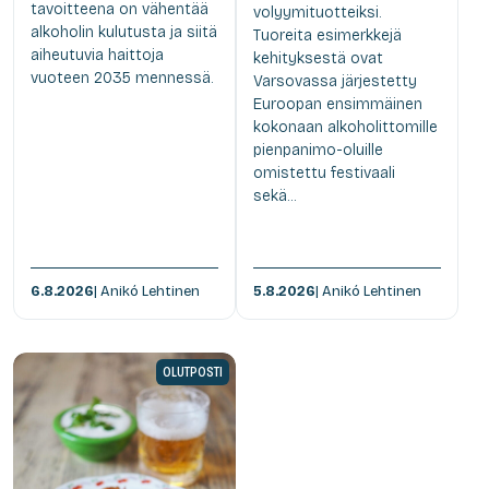
tavoitteena on vähentää
volyymituotteiksi.
alkoholin kulutusta ja siitä
Tuoreita esimerkkejä
aiheutuvia haittoja
kehityksestä ovat
vuoteen 2035 mennessä.
Varsovassa järjestetty
Euroopan ensimmäinen
kokonaan alkoholittomille
pienpanimo-oluille
omistettu festivaali
sekä...
6.8.2026
| Anikó Lehtinen
5.8.2026
| Anikó Lehtinen
OLUTPOSTI