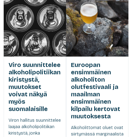
Viro suunnittelee
Euroopan
alkoholipolitiikan
ensimmäinen
kiristystä,
alkoholiton
muutokset
olutfestivaali ja
voivat näkyä
maailman
myös
ensimmäinen
suomalaisille
kilpailu kertovat
muutoksesta
Viron hallitus suunnittelee
laajaa alkoholipolitiikan
Alkoholittomat oluet ovat
kiristystä, jonka
siirtymässä marginaalista