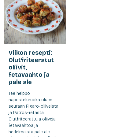
Viikon resepti:
Olutfriteeratut
oliivit,
fetavaahto ja
pale ale
Tee helppo
naposteluruoka oluen
seuraan Figaro-oliiveista
ja Patros-fetasta!
Olutfriteerattuja oliiveja,
fetavaahtoa ja
hedelmäistä pale ale-