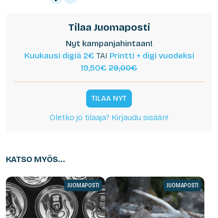
Tilaa Juomaposti
Nyt kampanjahintaan!
Kuukausi digiä 2€
TAI
Printti + digi vuodeksi
19,50€
29,00€
TILAA NYT
Oletko jo tilaaja? Kirjaudu sisään!
KATSO MYÖS...
JUOMAPOSTI
JUOMAPOSTI