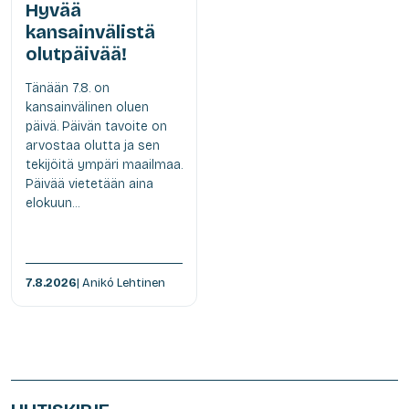
Hyvää
kansainvälistä
olutpäivää!
Tänään 7.8. on
kansainvälinen oluen
päivä. Päivän tavoite on
arvostaa olutta ja sen
tekijöitä ympäri maailmaa.
Päivää vietetään aina
elokuun...
7.8.2026
| Anikó Lehtinen