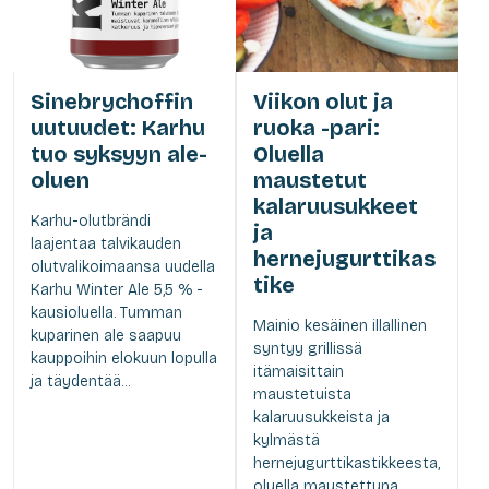
Sinebrychoffin
Viikon olut ja
uutuudet: Karhu
ruoka -pari:
tuo syksyyn ale-
Oluella
oluen
maustetut
kalaruusukkeet
Karhu-olutbrändi
ja
laajentaa talvikauden
hernejugurttikas
olutvalikoimaansa uudella
tike
Karhu Winter Ale 5,5 % -
kausioluella. Tumman
Mainio kesäinen illallinen
kuparinen ale saapuu
syntyy grillissä
kauppoihin elokuun lopulla
itämaisittain
ja täydentää...
maustetuista
kalaruusukkeista ja
kylmästä
hernejugurttikastikkeesta,
oluella maustettuna,