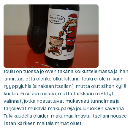
J
oulu on tuossa jo oven takana kolkuttelemassa ja ihan
jännittää, että olenko ollut kilttinä. Joulu ei ole mikään
ryyppyjuhla (ainakaan itselleni), mutta olut siihen kyllä
kuuluu. Ei suuria määriä, mutta tarkkaan mietityt
valinnat, jotka nostattavat mukavasti tunnelmaa ja
tarjoilevat mukavia makupareja jouluruokien kaverina.
Talvikaudella oluiden makumaailmasta itselläni nousee
listan kärkeen maltaisimmat oluet.