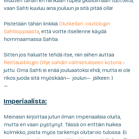
Muuten tähän en niinkään rupea yksilöimään tuotteita,
vaan Sahti kuuluu aina jouluun ja sitä pitää olla!
Pistetään tähän linkkiä
Olutkellari -olutblogin
Sahtioppaasta
, että voitte itsellenne käydä
hommaamassa Sahtia.
Sitten jos haluatte tehdä itse, niin siihen auttaa
Reittausblogin Ohje sahdin valmistukseen kotona
-
juttu. Oma Sahti ei enää jouluaatoksi ehdi, mutta ei ole
rikos juoda sitä myöskään— joulun— jälkeen :)
—
Imperiaalista:
Meinasin kirjoittaa jutun ilman Imperiaalisia oluita,
mutta en vaan pystynyt. Tässä on erittäin huikea
kolmikko, joista myös tarkempi olutarvio tulossa. Ei