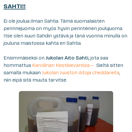
SAHTI!!
Ei ole joulua ilman Sahtia. Tämä suomalaisten
perinnejuoma on myös hyvin perinteinen joulujuoma.
Itse olen suuri Sahdin ystävä ja tänä vuonna minulla on
jouluna maistossa kahta eri Sahtia.
Ensimmäiseksi on
Jukolan Aito Sahti,
jota saa
hommattua
Karoliinan Kestikievarissa.—
Sieltä sitten
samalla mukaan
Jukolan Juuston Aitoja cheddareita
,
niin eipä sitä muuta tarvitse.