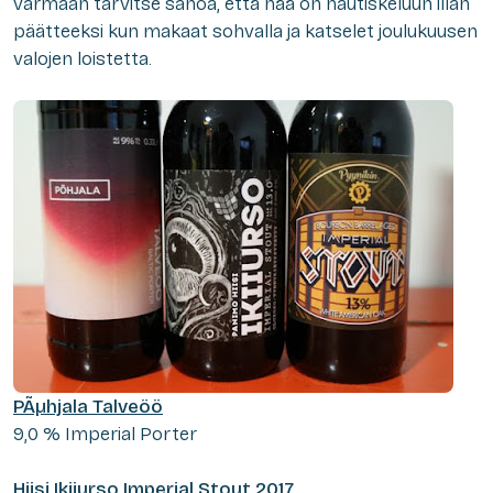
varmaan tarvitse sanoa, että nää on nautiskeluun illan
päätteeksi kun makaat sohvalla ja katselet joulukuusen
valojen loistetta.
PÃµhjala Talveöö
9,0 % Imperial Porter
Hiisi Ikiiurso Imperial Stout 2017