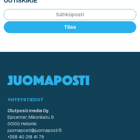
UUTISKIRJE
Tilaa
YHTEYSTIEDOT
Olutposti media Oy
Epicenter, Mikonkatu 9
00100 Helsinki
juomaposti@juomaposti.fi
+358 40 218 41 79