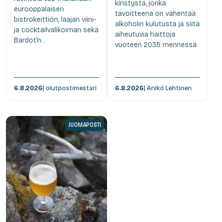
kiristystä, jonka
eurooppalaisen
tavoitteena on vähentää
bistrokeittiön, laajan viini-
alkoholin kulutusta ja siitä
ja cocktailvalikoiman sekä
aiheutuvia haittoja
Bardot'n...
vuoteen 2035 mennessä.
6.8.2026
| olutpostimestari
6.8.2026
| Anikó Lehtinen
JUOMAPOSTI