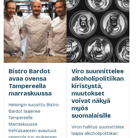
Bistro Bardot
Viro suunnittelee
avaa ovensa
alkoholipolitiikan
Tampereella
kiristystä,
marraskuussa
muutokset
voivat näkyä
Helsingin suosittu Bistro
myös
Bardot laajenee
suomalaisille
Tampereelle.
Marraskuussa
Viron hallitus suunnittelee
Kehräsaareen avautuva
laajaa alkoholipolitiikan
ravintola tuo mukanaan