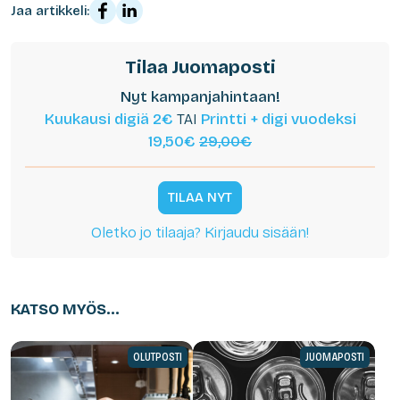
Jaa artikkeli:
Tilaa Juomaposti
Nyt kampanjahintaan!
Kuukausi digiä 2€
TAI
Printti + digi vuodeksi
19,50€
29,00€
TILAA NYT
Oletko jo tilaaja? Kirjaudu sisään!
KATSO MYÖS...
OLUTPOSTI
JUOMAPOSTI