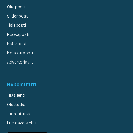
Olutposti
Siideriposti
Tisleposti
Ruokaposti
Kahviposti
Kotiolutposti
Advertoriaalit
NÄKÖISLEHTI
Tilaa lehti
Oluttutka
Juomatutka
Lue näköislehti