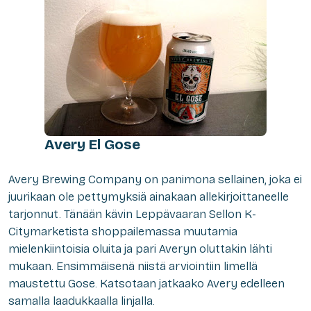
Avery El Gose
A
very Brewing Company on panimona sellainen, joka ei
juurikaan ole pettymyksiä ainakaan allekirjoittaneelle
tarjonnut. Tänään kävin Leppävaaran Sellon K-
Citymarketista shoppailemassa muutamia
mielenkiintoisia oluita ja pari Averyn oluttakin lähti
mukaan. Ensimmäisenä niistä arviointiin limellä
maustettu Gose. Katsotaan jatkaako Avery edelleen
samalla laadukkaalla linjalla.