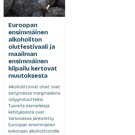
Euroopan
ensimmäinen
alkoholiton
olutfestivaali ja
maailman
ensimmäinen
kilpailu kertovat
muutoksesta
Alkoholittomat oluet ovat
siirtymässä marginaalista
volyymituotteiksi.
Tuoreita esimerkkejä
kehityksestä ovat
Varsovassa järjestetty
Euroopan ensimmäinen
kokonaan alkoholittomille