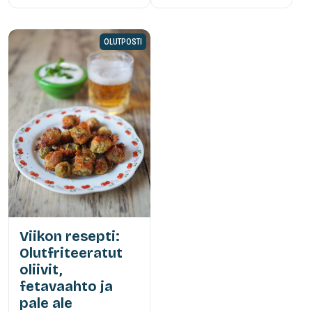
OLUTPOSTI
Viikon resepti:
Olutfriteeratut
oliivit,
fetavaahto ja
pale ale