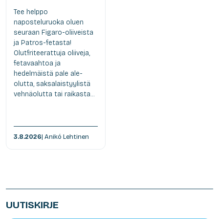
Tee helppo
naposteluruoka oluen
seuraan Figaro-oliiveista
ja Patros-fetasta!
Olutfriteerattuja oliiveja,
fetavaahtoa ja
hedelmäistä pale ale-
olutta, saksalaistyylistä
vehnäolutta tai raikasta...
3.8.2026
| Anikó Lehtinen
UUTISKIRJE