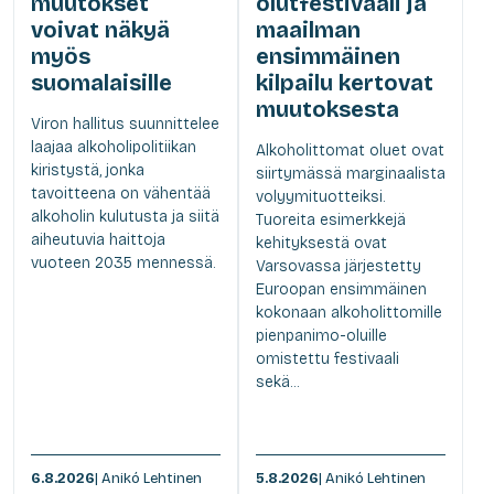
muutokset
olutfestivaali ja
voivat näkyä
maailman
myös
ensimmäinen
suomalaisille
kilpailu kertovat
muutoksesta
Viron hallitus suunnittelee
laajaa alkoholipolitiikan
Alkoholittomat oluet ovat
kiristystä, jonka
siirtymässä marginaalista
tavoitteena on vähentää
volyymituotteiksi.
alkoholin kulutusta ja siitä
Tuoreita esimerkkejä
aiheutuvia haittoja
kehityksestä ovat
vuoteen 2035 mennessä.
Varsovassa järjestetty
Euroopan ensimmäinen
kokonaan alkoholittomille
pienpanimo-oluille
omistettu festivaali
sekä...
6.8.2026
| Anikó Lehtinen
5.8.2026
| Anikó Lehtinen