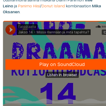
Uusvanhoina ääninä mukana Olarin Panimon
Ville
Leino
ja
Panimo Hiisi
/
Donut Island
kombinaation
Mika
Oksanen
.