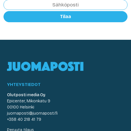
Tilaa
YHTEYSTIEDOT
Olutposti media Oy
Epicenter, Mikonkatu 9
00100 Helsinki
juomaposti@juomaposti.fi
+358 40 218 41 79
Peruuta tilaus