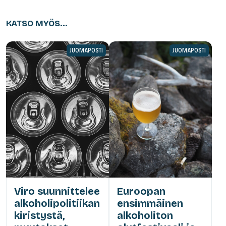
KATSO MYÖS...
JUOMAPOSTI
JUOMAPOSTI
Viro suunnittelee
Euroopan
alkoholipolitiikan
ensimmäinen
kiristystä,
alkoholiton