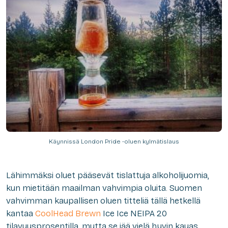
Käynnissä London Pride -oluen kylmätislaus
Lähimmäksi oluet pääsevät tislattuja alkoholijuomia,
kun mietitään maailman vahvimpia oluita. Suomen
vahvimman kaupallisen oluen titteliä tällä hetkellä
kantaa
CoolHead Brewn
Ice Ice NEIPA 20
tilavuusprosentilla, mutta se jää vielä hyvin kauas