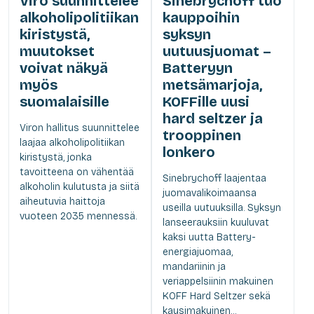
Viro suunnittelee
Sinebrychoff tuo
alkoholipolitiikan
kauppoihin
kiristystä,
syksyn
muutokset
uutuusjuomat –
voivat näkyä
Batteryyn
myös
metsämarjoja,
suomalaisille
KOFFille uusi
hard seltzer ja
Viron hallitus suunnittelee
trooppinen
laajaa alkoholipolitiikan
lonkero
kiristystä, jonka
tavoitteena on vähentää
Sinebrychoff laajentaa
alkoholin kulutusta ja siitä
juomavalikoimaansa
aiheutuvia haittoja
useilla uutuuksilla. Syksyn
vuoteen 2035 mennessä.
lanseerauksiin kuuluvat
kaksi uutta Battery-
energiajuomaa,
mandariinin ja
veriappelsiinin makuinen
KOFF Hard Seltzer sekä
kausimakuinen...