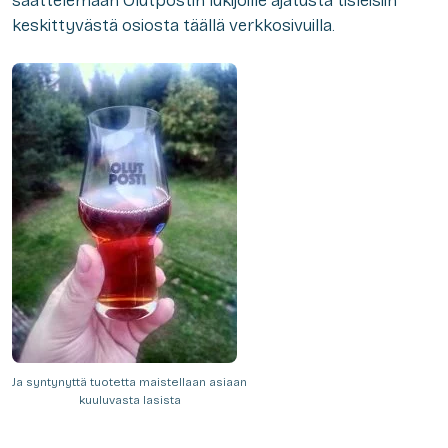
saattelemaan Olutpostin lukijoille ajatusta tisleisiin
keskittyvästä osiosta täällä verkkosivuilla.
Ja syntynyttä tuotetta maistellaan asiaan
kuuluvasta lasista