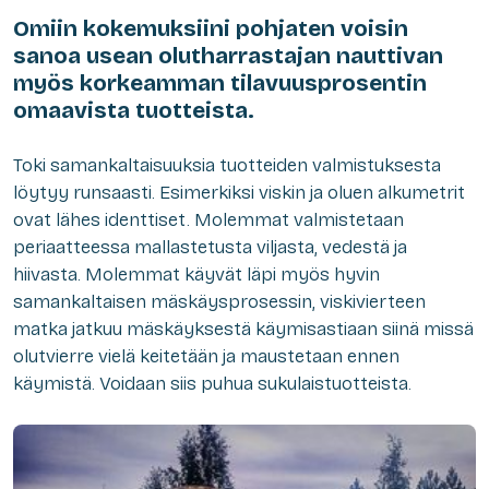
Omiin kokemuksiini pohjaten voisin
sanoa usean olutharrastajan nauttivan
myös korkeamman tilavuusprosentin
omaavista tuotteista.
Toki samankaltaisuuksia tuotteiden valmistuksesta
löytyy runsaasti. Esimerkiksi viskin ja oluen alkumetrit
ovat lähes identtiset. Molemmat valmistetaan
periaatteessa mallastetusta viljasta, vedestä ja
hiivasta. Molemmat käyvät läpi myös hyvin
samankaltaisen mäskäysprosessin, viskivierteen
matka jatkuu mäskäyksestä käymisastiaan siinä missä
olutvierre vielä keitetään ja maustetaan ennen
käymistä. Voidaan siis puhua sukulaistuotteista.