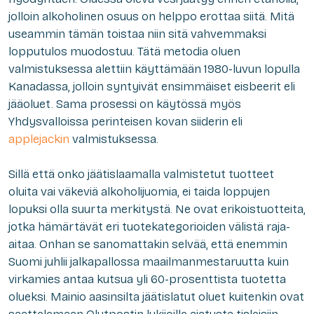
jolloin alkoholinen osuus on helppo erottaa siitä. Mitä
useammin tämän toistaa niin sitä vahvemmaksi
lopputulos muodostuu. Tätä metodia oluen
valmistuksessa alettiin käyttämään 1980-luvun lopulla
Kanadassa, jolloin syntyivät ensimmäiset eisbeerit eli
jääoluet. Sama prosessi on käytössä myös
Yhdysvalloissa perinteisen kovan siiderin eli
applejackin
valmistuksessa.
Sillä että onko jäätislaamalla valmistetut tuotteet
oluita vai väkeviä alkoholijuomia, ei taida loppujen
lopuksi olla suurta merkitystä. Ne ovat erikoistuotteita,
jotka hämärtävät eri tuotekategorioiden välistä raja-
aitaa. Onhan se sanomattakin selvää, että enemmin
Suomi juhlii jalkapallossa maailmanmestaruutta kuin
virkamies antaa kutsua yli 60-prosenttista tuotetta
olueksi. Mainio aasinsilta jäätislatut oluet kuitenkin ovat