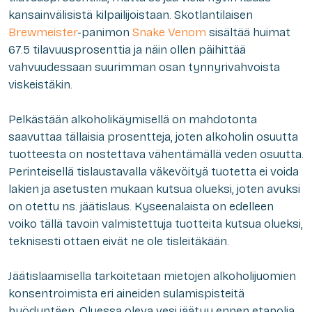
kansainvälisistä kilpailijoistaan. Skotlantilaisen
Brewmeister
-panimon
Snake Venom
sisältää huimat
67.5 tilavuusprosenttia ja näin ollen päihittää
vahvuudessaan suurimman osan tynnyrivahvoista
viskeistäkin.
Pelkästään alkoholikäymisellä on mahdotonta
saavuttaa tällaisia prosentteja, joten alkoholin osuutta
tuotteesta on nostettava vähentämällä veden osuutta.
Perinteisellä tislaustavalla väkevöityä tuotetta ei voida
lakien ja asetusten mukaan kutsua olueksi, joten avuksi
on otettu ns. jäätislaus. Kyseenalaista on edelleen
voiko tällä tavoin valmistettuja tuotteita kutsua olueksi,
teknisesti ottaen eivät ne ole tisleitäkään.
Jäätislaamisella tarkoitetaan mietojen alkoholijuomien
konsentroimista eri aineiden sulamispisteitä
hyödyntäen. Oluessa oleva vesi jäätyy ennen etanolia,