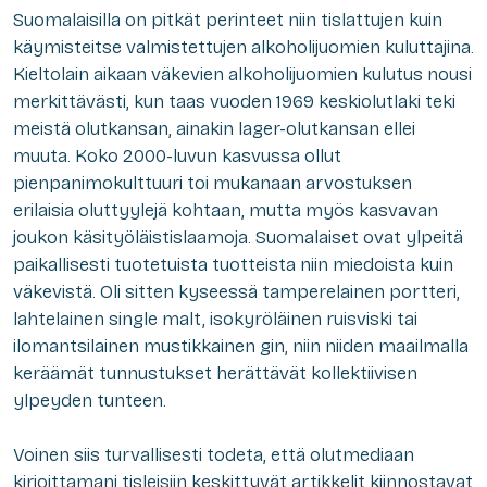
Suomalaisilla on pitkät perinteet niin tislattujen kuin
käymisteitse valmistettujen alkoholijuomien kuluttajina.
Kieltolain aikaan väkevien alkoholijuomien kulutus nousi
merkittävästi, kun taas vuoden 1969 keskiolutlaki teki
meistä olutkansan, ainakin lager-olutkansan ellei
muuta. Koko 2000-luvun kasvussa ollut
pienpanimokulttuuri toi mukanaan arvostuksen
erilaisia oluttyylejä kohtaan, mutta myös kasvavan
joukon käsityöläistislaamoja. Suomalaiset ovat ylpeitä
paikallisesti tuotetuista tuotteista niin miedoista kuin
väkevistä. Oli sitten kyseessä tamperelainen portteri,
lahtelainen single malt, isokyröläinen ruisviski tai
ilomantsilainen mustikkainen gin, niin niiden maailmalla
keräämät tunnustukset herättävät kollektiivisen
ylpeyden tunteen.
Voinen siis turvallisesti todeta, että olutmediaan
kirjoittamani tisleisiin keskittyvät artikkelit kiinnostavat