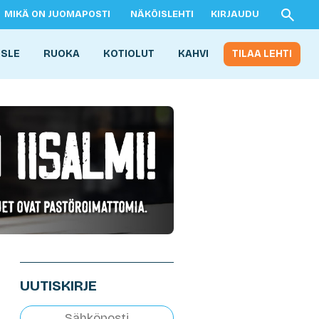
MIKÄ ON JUOMAPOSTI
NÄKÖISLEHTI
KIRJAUDU
ISLE
RUOKA
KOTIOLUT
KAHVI
TILAA LEHTI
UUTISKIRJE