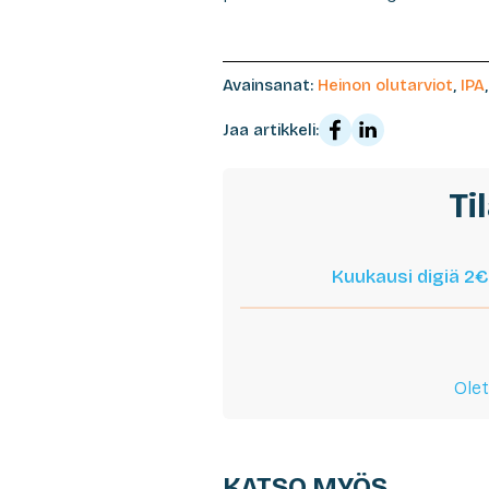
Avainsanat:
Heinon olutarviot
,
IPA
Jaa artikkeli:
Ti
Kuukausi digiä 2€
Olet
KATSO MYÖS...