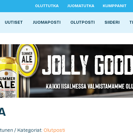
OLUTTUTKA
JUOMATUTKA
KUMPPANIT
UUTISET
JUOMAPOSTI
OLUTPOSTI
SIIDERI
T
A
ntunen / Kategoriat:
Olutposti