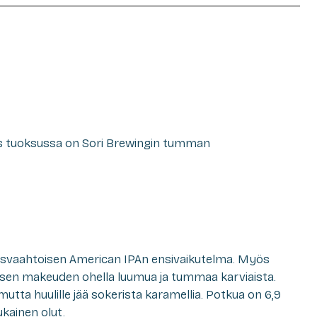
 tuoksussa on Sori Brewingin tumman
isvaahtoisen American IPAn ensivaikutelma. Myös
sen makeuden ohella luumua ja tummaa karviaista.
mutta huulille jää sokerista karamellia. Potkua on 6,9
kainen olut.