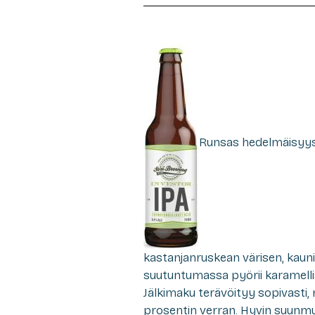
Runsas hedelmäisyys
kastanjanruskean värisen, kaun
suutuntumassa pyörii karamelli
Jälkimaku terävöityy sopivasti, 
prosentin verran. Hyvin suunmu