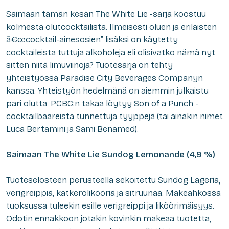
Saimaan tämän kesän The White Lie -sarja koostuu
kolmesta olutcocktailista. Ilmeisesti oluen ja erilaisten
â€œcocktail-ainesosien” lisäksi on käytetty
cocktaileista tuttuja alkoholeja eli olisivatko nämä nyt
sitten niitä limuviinoja? Tuotesarja on tehty
yhteistyössä Paradise City Beverages Companyn
kanssa. Yhteistyön hedelmänä on aiemmin julkaistu
pari olutta. PCBC:n takaa löytyy Son of a Punch -
cocktailbaareista tunnettuja tyyppejä (tai ainakin nimet
Luca Bertamini ja Sami Benamed).
Saimaan The White Lie Sundog Lemonande (4,9 %)
Tuoteselosteen perusteella sekoitettu Sundog Lageria,
verigreippiä, katkerolikööriä ja sitruunaa. Makeahkossa
tuoksussa tuleekin esille verigreippi ja liköörimäisyys.
Odotin ennakkoon jotakin kovinkin makeaa tuotetta,