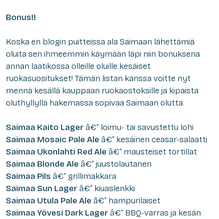
Bonus!!
Koska en blogin puitteissa ala Saimaan lähettämiä
oluita sen ihmeemmin käymään läpi niin bonuksena
annan laatikossa olleille oluille kesäiset
ruokasuositukset! Tämän listan kanssa voitte nyt
mennä kesällä kauppaan ruokaostoksille ja kipaista
oluthyllyllä hakemassa sopivaa Saimaan olutta:
Saimaa Kaito Lager
â€“ loimu- tai savustettu lohi
Saimaa Mosaic Pale Ale
â€“ kesäinen ceasar-salaatti
Saimaa Ukonlahti Red Ale
â€“ mausteiset tortillat
Saimaa Blonde Ale
â€“ juustolautanen
Saimaa Pils
â€“ grillimakkara
Saimaa Sun Lager
â€“ kiuaslenkki
Saimaa Utula Pale Ale
â€“ hampurilaiset
Saimaa Yövesi Dark Lager
â€“ BBQ-varras ja kesän