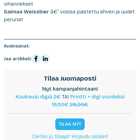
vihannekset
Saimaa Weissbier
â€“ voissa paistettu ahven ja uudet
perunat
Avainsanat:
Jaa artikkeli:
Tilaa Juomaposti
Nyt kampanjahintaan!
Kuukausi digiä 2€
TAI
Printti + digi vuodeksi
19,50€
29,00€
TILAA NYT
Oletko jo tilaaja? Kirjaudu sisään!