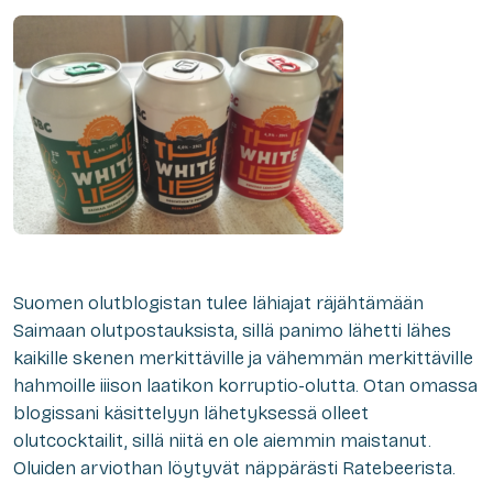
Suomen olutblogistan tulee lähiajat räjähtämään
Saimaan olutpostauksista, sillä panimo lähetti lähes
kaikille skenen merkittäville ja vähemmän merkittäville
hahmoille iiison laatikon korruptio-olutta. Otan omassa
blogissani käsittelyyn lähetyksessä olleet
olutcocktailit, sillä niitä en ole aiemmin maistanut.
Oluiden arviothan löytyvät näppärästi Ratebeerista.