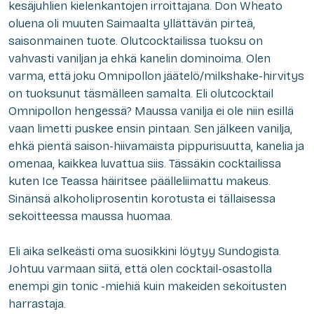
kesäjuhlien kielenkantojen irroittajana. Don Wheato
oluena oli muuten Saimaalta yllättävän pirteä,
saisonmainen tuote. Olutcocktailissa tuoksu on
vahvasti vaniljan ja ehkä kanelin dominoima. Olen
varma, että joku Omnipollon jäätelö/milkshake-hirvitys
on tuoksunut täsmälleen samalta. Eli olutcocktail
Omnipollon hengessä? Maussa vanilja ei ole niin esillä
vaan limetti puskee ensin pintaan. Sen jälkeen vanilja,
ehkä pientä saison-hiivamaista pippurisuutta, kanelia ja
omenaa, kaikkea luvattua siis. Tässäkin cocktailissa
kuten Ice Teassa häiritsee päälleliimattu makeus.
Sinänsä alkoholiprosentin korotusta ei tällaisessa
sekoitteessa maussa huomaa.
Eli aika selkeästi oma suosikkini löytyy Sundogista.
Johtuu varmaan siitä, että olen cocktail-osastolla
enempi gin tonic -miehiä kuin makeiden sekoitusten
harrastaja.