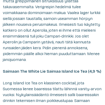
mutta greippimäinen sitruksisuus yllättää
takavasemmalta. Verigreipin hedelmä tulee
voimakkaana dominoimaan makua. Vaalea lager lurkkii
siellä jossain taustalla, samoin useamman hörpyn
jälkeen nouseva perusmakeus. Ilmeisesti tuo käytetty
katkero on ollut Aperolia, joten ei ihme että mieleeni
ensimmäisenä tuli joku Campari-drinkki. Jos olet
Aperolin ja Camparin ystävä, nauti tätä kannusta
runsaiden jäiden kera. Pidin pienenä annoksena,
pidemmän päälle alkoi hieman puuduttamaan. Menee
janojuomana.
Saimaan The White Lie Saimaa Island Ice Tea (4,9 %)
Long Island Ice Tea on klassinen cocktail, jota
Suomessa lienee baareissa tilattu lähinnä vanity-arvon
vuoksi. Nykylainsäädäntö ilmeisesti sallii baareissakin
drinkin tekemisen ilman poikkeuslupaa. Saimaan