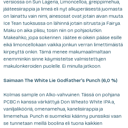
versiossa on Sun Lageria, Limoncelloa, greippimehua,
jääteesiirappia ja limeä eli nyt alkuperäisestä juomasta
on lainattu vain nimi, ainesosat ovat jotain aivan muuta.
Ice Tean tuoksussa on lähinnä jotain sitrusta ja Fairya.
Maku on aika pliisu, tosin niin on pohjaolutkin.
Makeahko, jopa sokerinen. Jäätee ei oikein pääse esille
eikä limoncellokaan vaikka jonkun verran limettimäistä
kirpeyttä onkin. Tämä menee makumaailmaltaan
enemminkin sinne käymisteitse valmistettujen
makulonkeroiden puolelle. Ei minulla jatkoon.
Saimaan The White Lie Godfather’s Punch (6,0 %)
Kolmas sample on Alko-vahvuinen. Tässä on pohjana
PCBC:n kanssa värkättyä Don Wheato White IPA:a,
vaniljalikööriä, omenamehua, kanelisiirappia ja
limemehua. Punch ei suomeksi käänny punssiksi vaan
se tunnetaan meillä boolina eli tuona kaikkien