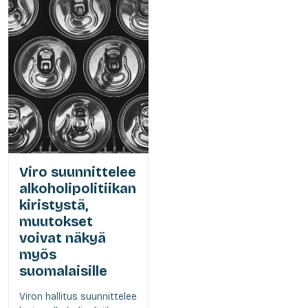
Viro suunnittelee
alkoholipolitiikan
kiristystä,
muutokset
voivat näkyä
myös
suomalaisille
Viron hallitus suunnittelee