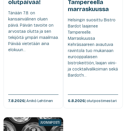
olutpäivää!
Tampereella
marraskuussa
Tänään 7.8. on
kansainvälinen oluen
Helsingin suosittu Bistro
päivä. Päivän tavoite on
Bardot laajenee
arvostaa olutta ja sen
Tampereelle.
tekijöitä ympäri maailmaa.
Marraskuussa
Päivää vietetään aina
Kehräsaareen avautuva
elokuun...
ravintola tuo mukanaan
eurooppalaisen
bistrokeittiön, laajan viini-
ja cocktailvalikoiman sekä
Bardot'n...
7.8.2026
| Anikó Lehtinen
6.8.2026
| olutpostimestari
JUOMAPOSTI