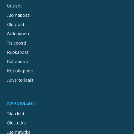
Uutiset
Juomaposti
Olutposti
Siideriposti
Tisleposti
Ruokaposti
Kahviposti
Kotiolutposti
Advertoriaalit
NÄKÖISLEHTI
Tilaa lehti
Oluttutka
Juomatutka