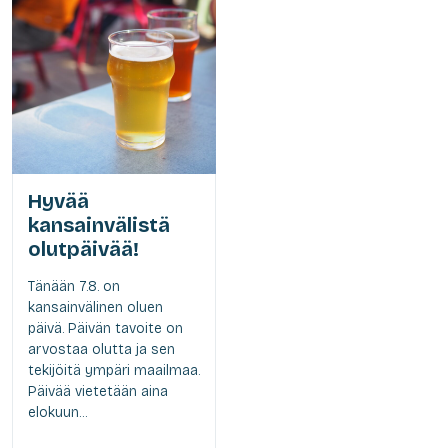
Hyvää
kansainvälistä
olutpäivää!
Tänään 7.8. on
kansainvälinen oluen
päivä. Päivän tavoite on
arvostaa olutta ja sen
tekijöitä ympäri maailmaa.
Päivää vietetään aina
elokuun...