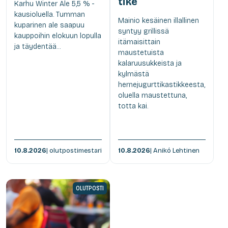
tike
Karhu Winter Ale 5,5 % -
kausioluella. Tumman
Mainio kesäinen illallinen
kuparinen ale saapuu
syntyy grillissä
kauppoihin elokuun lopulla
itämaisittain
ja täydentää...
maustetuista
kalaruusukkeista ja
kylmästä
hernejugurttikastikkeesta,
oluella maustettuna,
totta kai.
10.8.2026
| olutpostimestari
10.8.2026
| Anikó Lehtinen
OLUTPOSTI