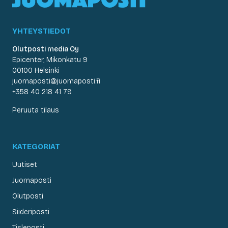
YHTEYSTIEDOT
Olutposti media Oy
Epicenter, Mikonkatu 9
00100 Helsinki
juomaposti@juomaposti.fi
+358 40 218 41 79
Peruuta tilaus
KATEGORIAT
Uutiset
Juomaposti
Olutposti
Siideriposti
Tisleposti