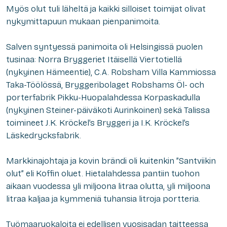
Myös olut tuli läheltä ja kaikki silloiset toimijat olivat
nykymittapuun mukaan pienpanimoita.
Salven syntyessä panimoita oli Helsingissä puolen
tusinaa: Norra Bryggeriet Itäisellä Viertotiellä
(nykyinen Hämeentie), C.A. Robsham Villa Kammiossa
Taka-Töölössä, Bryggeribolaget Robshams Öl- och
porterfabrik Pikku-Huopalahdessa Korpaskadulla
(nykyinen Steiner-päiväkoti Aurinkoinen) sekä Talissa
toimineet J.K. Kröckel’s Bryggeri ja I.K. Kröckel’s
Läskedrycksfabrik.
Markkinajohtaja ja kovin brändi oli kuitenkin ”Santviikin
olut” eli Koffin oluet. Hietalahdessa pantiin tuohon
aikaan vuodessa yli miljoona litraa olutta, yli miljoona
litraa kaljaa ja kymmeniä tuhansia litroja portteria.
Työmaaruokaloita ei edellisen vuosisadan taitteessa