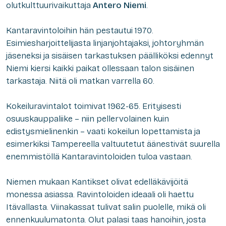
olutkulttuurivaikuttaja
Antero Niemi
.
Kantaravintoloihin hän pestautui 1970.
Esimiesharjoittelijasta linjanjohtajaksi, johtoryhmän
jäseneksi ja sisäisen tarkastuksen päälliköksi edennyt
Niemi kiersi kaikki paikat ollessaan talon sisäinen
tarkastaja. Niitä oli matkan varrella 60.
Kokeiluravintalot toimivat 1962-65. Erityisesti
osuuskauppaliike – niin pellervolainen kuin
edistysmielinenkin – vaati kokeilun lopettamista ja
esimerkiksi Tampereella valtuutetut äänestivät suurella
enemmistöllä Kantaravintoloiden tuloa vastaan.
Niemen mukaan Kantikset olivat edelläkävijöitä
monessa asiassa. Ravintoloiden ideaali oli haettu
Itävallasta. Viinakassat tulivat salin puolelle, mikä oli
ennenkuulumatonta. Olut palasi taas hanoihin, josta