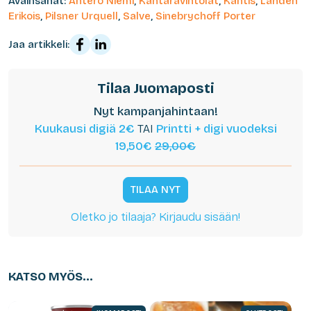
Avainsanat:
Antero Niemi
,
Kantaravintolat
,
Kantis
,
Lahden
Erikois
,
Pilsner Urquell
,
Salve
,
Sinebrychoff Porter
Jaa artikkeli:
Tilaa Juomaposti
Nyt kampanjahintaan!
Kuukausi digiä 2€
TAI
Printti + digi vuodeksi
19,50€
29,00€
TILAA NYT
Oletko jo tilaaja? Kirjaudu sisään!
KATSO MYÖS...