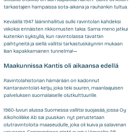
tarkastajien hampaissa sota-aikana ja rauhankin tultua.
Keväällä 1947 lääninhallitus sulki ravintolan kahdeksi
viikoksi erinäisten rikkomusten takia. Sama meno jatkui
kuitenkin syksyllä, kun ravintolassa tavattiin
päihtyneitä ja siellä vallitsi tarkastuskäynnin mukaan
liian kapakkamainen tunnelma!
—
Maakunnissa Kantis oli aikaansa edellä
Ravintolahistorian hämärään on kadonnut
Kantaravintolat-ketju, joka teki suuren, maanlaajuisen
palveluksen suomalaiselle olutkulttuurille.
1960-luvun alussa Suomessa vallitsi suojasää, jossa Oy
Alkoholiliike Ab sai puuskan: nyt perustetaan
olutravintoloita maaseudulle, joka oli kuiva ja salaviinan