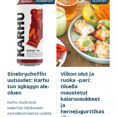
JUOMAPOSTI
OLUTPOSTI
Sinebrychoffin
Viikon olut ja
uutuudet: Karhu
ruoka -pari:
tuo syksyyn ale-
Oluella
oluen
maustetut
kalaruusukkeet
Karhu-olutbrändi
ja
laajentaa talvikauden
hernejugurttikas
olutvalikoimaansa uudella