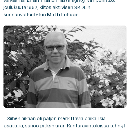
vaivaama. Ensimmäinen niistä syntyi Vimpeliin 28.
joulukuuta 1962, kiitos aktiivisen SKDL:n
kunnanvaltuutetun
Matti Lehdon
.
– Siihen aikaan oli paljon merkittäviä paikallisia
päättäjiä, sanoo pitkän uran Kantaravintoloissa tehnyt