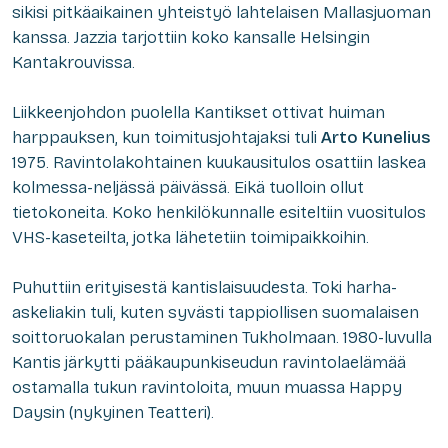
sikisi pitkäaikainen yhteistyö lahtelaisen Mallasjuoman
kanssa. Jazzia tarjottiin koko kansalle Helsingin
Kantakrouvissa.
Liikkeenjohdon puolella Kantikset ottivat huiman
harppauksen, kun toimitusjohtajaksi tuli
Arto Kunelius
1975. Ravintolakohtainen kuukausitulos osattiin laskea
kolmessa-neljässä päivässä. Eikä tuolloin ollut
tietokoneita. Koko henkilökunnalle esiteltiin vuositulos
VHS-kaseteilta, jotka lähetetiin toimipaikkoihin.
Puhuttiin erityisestä kantislaisuudesta. Toki harha-
askeliakin tuli, kuten syvästi tappiollisen suomalaisen
soittoruokalan perustaminen Tukholmaan. 1980-luvulla
Kantis järkytti pääkaupunkiseudun ravintolaelämää
ostamalla tukun ravintoloita, muun muassa Happy
Daysin (nykyinen Teatteri).