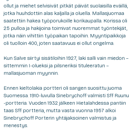
ollut ja miehet selvisivät pitkät päivät suolaisilla eväillä,
jotka huuhdottiin alas kaljalla ja oluella. Mallasjuomaa
saatettiin hakea työporukoille korikaupalla. Korissa oli
25 pulloa ja hakijoina toimivat nuoremmat työntekijät,
jotka näin vihittiin työpaikan tapoihin. Myyntipaikkoja
oli tuolloin 400, joten saatavuus ei ollut ongelma.
Kun Salve siirtyi sisätiloihin 1927, laki salli vain miedon –
sittemmin I-olueksi ja pilsneriksi tituleeratun –
mallasjuoman myynnin.
Ennen kieltolakia portteri oli sangen suosittu juoma
Suomessa. 1910-luvulla Sinebrychoff valmisti Sff Ruunu
-portteria. Vuoden 1932 jälkeen Hietalahdessa pantiin
taas Sff portteria, mutta vasta vuonna 1957 alkoi
Sinebrychoff Porterin yhtäjaksoinen valmistus ja
menestys.