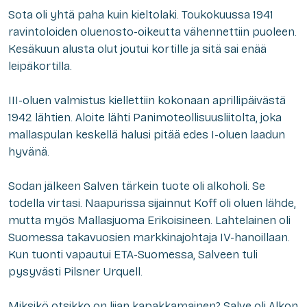
Sota oli yhtä paha kuin kieltolaki. Toukokuussa 1941
ravintoloiden oluenosto-oikeutta vähennettiin puoleen.
Kesäkuun alusta olut joutui kortille ja sitä sai enää
leipäkortilla.
III-oluen valmistus kiellettiin kokonaan aprillipäivästä
1942 lähtien. Aloite lähti Panimoteollisuusliitolta, joka
mallaspulan keskellä halusi pitää edes I-oluen laadun
hyvänä.
Sodan jälkeen Salven tärkein tuote oli alkoholi. Se
todella virtasi. Naapurissa sijainnut Koff oli oluen lähde,
mutta myös Mallasjuoma Erikoisineen. Lahtelainen oli
Suomessa takavuosien markkinajohtaja IV-hanoillaan.
Kun tuonti vapautui ETA-Suomessa, Salveen tuli
pysyvästi Pilsner Urquell.
Miksikö otsikko on liian kapakkamainen? Salve oli Alkon