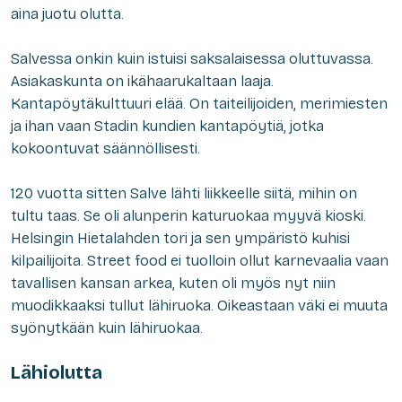
aina juotu olutta.
Salvessa onkin kuin istuisi saksalaisessa oluttuvassa.
Asiakaskunta on ikähaarukaltaan laaja.
Kantapöytäkulttuuri elää. On taiteilijoiden, merimiesten
ja ihan vaan Stadin kundien kantapöytiä, jotka
kokoontuvat säännöllisesti.
120 vuotta sitten Salve lähti liikkeelle siitä, mihin on
tultu taas. Se oli alunperin katuruokaa myyvä kioski.
Helsingin Hietalahden tori ja sen ympäristö kuhisi
kilpailijoita. Street food ei tuolloin ollut karnevaalia vaan
tavallisen kansan arkea, kuten oli myös nyt niin
muodikkaaksi tullut lähiruoka. Oikeastaan väki ei muuta
syönytkään kuin lähiruokaa.
Lähiolutta