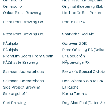
Omnipollo
Noa Hazelnut Cupcake
Omnipollo
Original Blueberry Slab
Oskar Blues Brewery
Hotbox Coffee Porter
Pizza Port Brewing Co.
Ponto S.I.P.A.
Pizza Port Brewing Co.
Sharkbite Red Ale
PÃµhjala
Odravein 2015
PÃµhjala
Pime Öö Islay BA (Cellar
Premium Beers From Spain
Er Boquerón
PÃ¼haste Brewery
HÃµbevalge PX
Saimaan Juomatehdas
Brewer’s Special Oktob
Saimaan Juomatehdas
Don Wheato White IPA
Side Project Brewing
La Ruche
Sinebrychoff
Karhu Tumma
Sori Brewing
Dog Sled Fuel (Dates & Ch