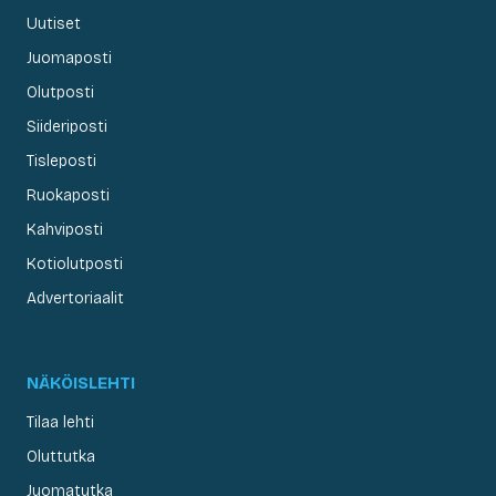
Uutiset
Juomaposti
Olutposti
Siideriposti
Tisleposti
Ruokaposti
Kahviposti
Kotiolutposti
Advertoriaalit
NÄKÖISLEHTI
Tilaa lehti
Oluttutka
Juomatutka