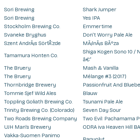
Sori Brewing
Shark Jumper
Sori Brewing
Yes IPA
Stockholm Brewing Co.
Emmertime
Svaneke Bryghus
Don’t Worry Pale Ale
Szent AndrÃ¡s SörfÅ‘zde
MÃ¡lnÃ¡s BÃºza
Shiga Kogen Sono 10 / N
Tamamura Honten Co.
â€“
The Bruery
Mash & Vanilla
The Bruery
Mélange #3 (2017)
Thornbridge Brewery
Passionfruit And Bluebe
Tommie Sjef Wild Ales
Blauw
Toppling Goliath Brewing Co.
Tsunami Pale Ale
Trinity Brewing Co. (Colorado)
Seven Day Sour
Two Roads Brewing Company
Two Evil: Pachamama P
UJH Man’s Brewery
ODRA iva Heaven Hill B
Vakka-Suomen Panimo
Rapuolut