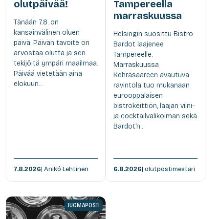
olutpäivää!
Tampereella
marraskuussa
Tänään 7.8. on
kansainvälinen oluen
Helsingin suosittu Bistro
päivä. Päivän tavoite on
Bardot laajenee
arvostaa olutta ja sen
Tampereelle.
tekijöitä ympäri maailmaa.
Marraskuussa
Päivää vietetään aina
Kehräsaareen avautuva
elokuun...
ravintola tuo mukanaan
eurooppalaisen
bistrokeittiön, laajan viini-
ja cocktailvalikoiman sekä
Bardot'n...
7.8.2026
| Anikó Lehtinen
6.8.2026
| olutpostimestari
JUOMAPOSTI