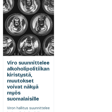
Viro suunnittelee
alkoholipolitiikan
kiristystä,
muutokset
voivat näkyä
myös
suomalaisille
Viron hallitus suunnittelee