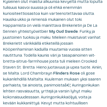
Kyseinen olut maistui alkuunsa kevyeltä mutta lopulta
tulisuus kasvoi suussa ja oli ehkä enemmän
kuriositeettiosastoa kuin varteenotettavaa olutta.
Hauska ukko ja nimensä mukainen olut toki.
Happamista on vielä mainittava Brekerietin ja De La
Sennen yhteistyöwitbier
My Oud Swede
. Funky ja
juustoinen tuoksu ja maku. Mieleen muistuivat vanhat
Brekerietit värikkäillä etiketeillä jossain
Kööpenhaminan kaduilla muutamia vuosia sitten
nautittuna. Todella kaunis väri ja tasapainoinen wit-
bretta-sitrus-farmhouse josta tuli mieleen Crooked
Staven St. Bretta. Hieno juotavuus ja upea tuote. Ainiin,
se Malta. Lord Chambrayn
Flinders Rose
oli gose
kukanlehdillä Maltalta. Kuuleman mukaan yksi saaren
parhaista, tai ainoista, panimoistaâ€¦ Auringonkukan
lehtien rasvaisuutta, yrttejä ja varsin lyhyt maku
kokonaisuudessaan. Auringonkukkaöljyä, voita ja
kevään kukkaniittyä. Kevyt mutta kohtuullisen