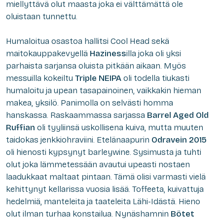
miellyttävä olut maasta joka ei välttämättä ole
oluistaan tunnettu.
Humaloitua osastoa hallitsi Cool Head sekä
maitokauppakevyellä
Haziness
illa joka oli yksi
parhaista sarjansa oluista pitkään aikaan. Myös
messuilla kokeiltu
Triple NEIPA
oli todella tiukasti
humaloitu ja upean tasapainoinen, vaikkakin hieman
makea, yksilö. Panimolla on selvästi homma
hanskassa. Raskaammassa sarjassa
Barrel Aged Old
Ruffian
oli tyyliinsä uskollisena kuiva, mutta muuten
taidokas jenkkiohraviini. Etelänaapurin
Odravein 2015
oli hienosti kypsynyt barleywine. Sysimusta ja tuhti
olut joka lämmetessään avautui upeasti nostaen
laadukkaat maltaat pintaan. Tämä olisi varmasti vielä
kehittynyt kellarissa vuosia lisää. Toffeeta, kuivattuja
hedelmiä, manteleita ja taateleita Lähi-Idästä. Hieno
olut ilman turhaa konstailua. Nynäshamnin
Bötet