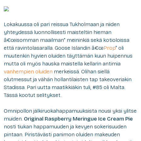
Lokakuussa oli pari reissua Tukholmaan ja niiden
yhteydessä luonnollisesti maisteltiin hieman
â€œisomman maailman” meininkiä sekä kotioloissa
että ravintolasaralla. Goose Islandin â€œ
Prop
” oli
muutenkin hyvien oluiden täyttämän kuun huipennus
mutta oli myös hauska maistella kellarin antimia
vanhempien oluiden
merkeissä. Olihan siellä
olutmessut ja vähän hollantilaisten tap takeoveriakin
Stadissa. Pari uutta
maatikkiäkin
tuli, #85 oli Malta.
Tässä kootut selitykset.
Omnipollon jälkiruokahappamuuksista nousi yksi ylitse
muiden.
Original Raspberry Meringue Ice Cream Pie
nosti tiukan happamuuden ja kevyen sokerisuuden
pintaan. Piristävästi panimon oluiden makeuden