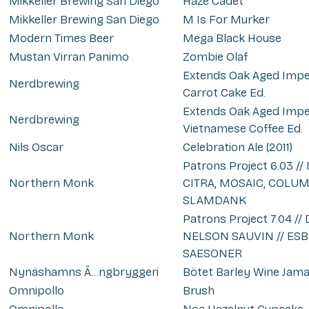
Mikkeller Brewing San Diego
Haze Cadet
Mikkeller Brewing San Diego
M Is For Murker
Modern Times Beer
Mega Black House
Mustan Virran Panimo
Zombie Olaf
Extends Oak Aged Imper
Nerdbrewing
Carrot Cake Ed.
Extends Oak Aged Imper
Nerdbrewing
Vietnamese Coffee Ed.
Nils Oscar
Celebration Ale (2011)
Patrons Project 6.03 //
Northern Monk
CITRA, MOSAIC, COLUM
SLAMDANK
Patrons Project 7.04 
Northern Monk
NELSON SAUVIN // ESB
SAESONER
Nynäshamns Ã…ngbryggeri
Bötet Barley Wine Jam
Omnipollo
Brush