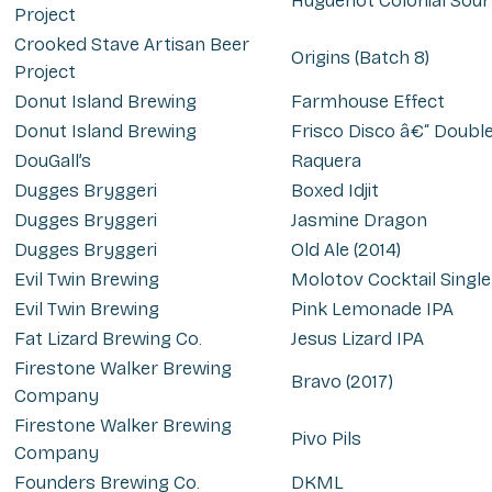
Huguenot Colonial Sour
Project
Crooked Stave Artisan Beer
Origins (Batch 8)
Project
Donut Island Brewing
Farmhouse Effect
Donut Island Brewing
Frisco Disco â€“ Doub
DouGall’s
Raquera
Dugges Bryggeri
Boxed Idjit
Dugges Bryggeri
Jasmine Dragon
Dugges Bryggeri
Old Ale (2014)
Evil Twin Brewing
Molotov Cocktail Singl
Evil Twin Brewing
Pink Lemonade IPA
Fat Lizard Brewing Co.
Jesus Lizard IPA
Firestone Walker Brewing
Bravo (2017)
Company
Firestone Walker Brewing
Pivo Pils
Company
Founders Brewing Co.
DKML