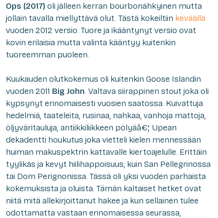
Ops (2017)
oli jälleen kerran bourbonähkyinen mutta
jollain tavalla miellyttävä olut. Tästä kokeiltiin
keväällä
vuoden 2012 versio. Tuore ja ikääntynyt versio ovat
kovin erilaisia mutta valinta kääntyy kuitenkin
tuoreemman puoleen.
Kuukauden olutkokemus oli kuitenkin Goose Islandin
vuoden 2011
Big John
. Valtava siirappinen stout joka oli
kypsynyt erinomaisesti vuosien saatossa. Kuivattuja
hedelmiä, taateleita, rusinaa, nahkaa, vanhoja mattoja,
öljyväritauluja, antiikkiliikkeen pölyäâ€¦ Upean
dekadentti houkutus joka vietteli kielen mennessään
huiman makuspektrin kattavalle kiertoajelulle. Erittäin
tyylikäs ja kevyt hiilihappoisuus, kuin San Pellegrinossa
tai Dom Perignonissa. Tässä oli yksi vuoden parhaista
kokemuksista ja oluista. Tämän kaltaiset hetket ovat
niitä mitä allekirjoittanut hakee ja kun sellainen tulee
odottamatta vastaan erinomaisessa seurassa,