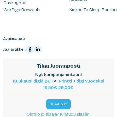
Osakeyhtiö
WarPigs Brewpub
Kicked To Sleep Bourb
—
Avainsanat:
Jaa artikkeli:
Tilaa Juomaposti
Nyt kampanjahintaan!
Kuukausi digiä 2€
TAI
Printti + digi vuodeksi
19,50€
29,00€
TILAA NYT
Oletko jo tilaaja? Kirjaudu sisään!