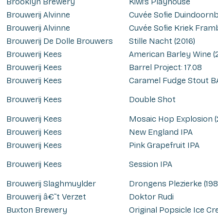
Brooklyn Brewery
Kiwi’s Playhouse
Brouwerij Alvinne
Cuvée Sofie Duindoornb
Brouwerij Alvinne
Cuvée Sofie Kriek Fram
Brouwerij De Dolle Brouwers
Stille Nacht (2016)
Brouwerij Kees
American Barley Wine (
Brouwerij Kees
Barrel Project: 17.08
Brouwerij Kees
Caramel Fudge Stout B
Brouwerij Kees
Double Shot
Brouwerij Kees
Mosaic Hop Explosion (
Brouwerij Kees
New England IPA
Brouwerij Kees
Pink Grapefruit IPA
Brouwerij Kees
Session IPA
Brouwerij Slaghmuylder
Drongens Plezierke (198
Brouwerij â€˜t Verzet
Doktor Rudi
Buxton Brewery
Original Popsicle Ice Cr