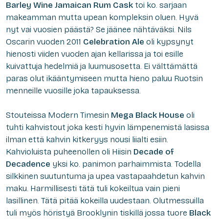
Barley Wine Jamaican Rum Cask
toi ko. sarjaan
makeamman mutta upean kompleksin oluen. Hyvä
nyt vai vuosien päästä? Se jäänee nähtäväksi. Nils
Oscarin vuoden 2011
Celebration Ale
oli kypsynyt
hienosti viiden vuoden ajan kellarissa ja toi esille
kuivattuja hedelmiä ja luumusosetta. Ei välttämättä
paras olut ikääntymiseen mutta hieno paluu Ruotsin
menneille vuosille joka tapauksessa.
Stouteissa Modern Timesin
Mega Black House
oli
tuhti kahvistout joka kesti hyvin lämpenemistä lasissa
ilman että kahvin kitkeryys nousi liialti esiin.
Kahvioluista puheenollen oli Hiisin
Decade of
Decadence
yksi ko. panimon parhaimmista. Todella
silkkinen suutuntuma ja upea vastapaahdetun kahvin
maku. Harmillisesti tätä tuli kokeiltua vain pieni
lasillinen. Tätä pitää kokeilla uudestaan. Olutmessuilla
tuli myös höristyä Brooklynin tiskillä jossa tuore
Black