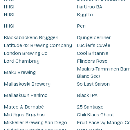
HIISI
Ikii Urso BA
HIISI
Kyyttö
HIISI
Peri
Klackabackens Bryggeri
Djungelberliner
Latitude 42 Brewing Company
Lucifer’s Cuvée
London Brewing Co
Cool Britannia
Lord Chambray
Flinders Rose
Maalais-Tamminen Barre
Maku Brewing
Blanc Sec)
Mallaskoski Brewery
So Last Saison
Mallaskuun Panimo
Black IPA
Mateo & Bernabé
25 Santiago
Midtfyns Bryghus
Chili Klaus Ghost
Mikkeller Brewing San Diego
Fruit Face w/ Mango, 