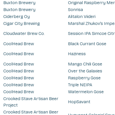
Buxton Brewery
Original Raspberry Mer
Buxton Brewery
Sonrisa
Ciderberg Oy
Alitalon Viideri
Cigar City Brewing
Marshal Zhukov’s Imperi
Cloudwater Brew Co.
Session IPA Simcoe Cit
CoolHead Brew
Black Currant Gose
CoolHead Brew
Haziness
CoolHead Brew
Mango Chili Gose
CoolHead Brew
Over the Galaxies
CoolHead Brew
Raspberry Gose
CoolHead Brew
Triple NEIPA
CoolHead Brew
Watermelon Gose
Crooked Stave Artisan Beer
HopSavant
Project
Crooked Stave Artisan Beer