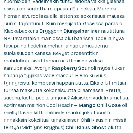
huomioiden. Vadelmakin tuntui aidolta vaikka yleensä
näissä on käytetty reippaasti E-aineksia. Marenki
hieman sivuroolissa ellei sitten se sokerisuus maussa
juuri siitä johtunut. Kuin mehujäätä. Goseissa paras oli
Klackabackens Bryggerin
Djungelberliner
nautittuna
NK-tavaratalon mainiossa olutbaarissa. Todella hyvä
tasapaino hedelmämehun ja happamuuden ja
suolaisuuden kanssa. Kevyet prosentitkin
mahdollistaisivat tämän nauttimisen vaikka
aamupalaksi. Averyn
Raspberry Sour
oli myös tiukan
hapan ja tyylikäs vadelmasour. Hieno kuivuus
tynnyreistä komppasi happamuutta. Eikä ollut mitään
turhaa makeutta kokonaisuutta pilaamassa.
Bretta,
saccha, lacto, pedio, anyone?
Aikuisten vadelmamehua.
Kotimaan mainion Cool Headin—
Mango Chili Gose
oli
miellyttävän kiltti chilihedelmäolut joka tasoitti
rinnakkain kokeiltua, tanskalaisen Chili Klausin nimissä
tehtyä (Midtfyns Bryghus)
Chili Klaus Ghost
olutta.