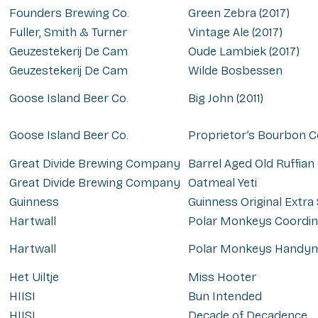
Founders Brewing Co.
Green Zebra (2017)
Fuller, Smith & Turner
Vintage Ale (2017)
Geuzestekerij De Cam
Oude Lambiek (2017)
Geuzestekerij De Cam
Wilde Bosbessen
Goose Island Beer Co.
Big John (2011)
Goose Island Beer Co.
Proprietor’s Bourbon C
Great Divide Brewing Company
Barrel Aged Old Ruffian 
Great Divide Brewing Company
Oatmeal Yeti
Guinness
Guinness Original Extra S
Hartwall
Polar Monkeys Coordin
Hartwall
Polar Monkeys Handy
Het Uiltje
Miss Hooter
HIISI
Bun Intended
HIISI
Decade of Decadence