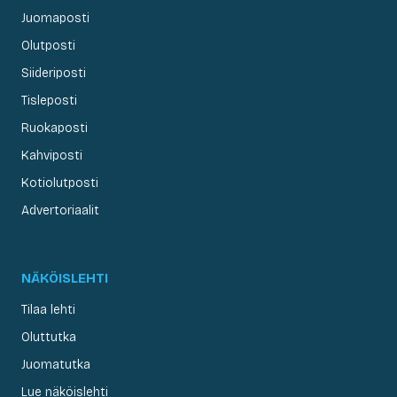
Juomaposti
Olutposti
Siideriposti
Tisleposti
Ruokaposti
Kahviposti
Kotiolutposti
Advertoriaalit
NÄKÖISLEHTI
Tilaa lehti
Oluttutka
Juomatutka
Lue näköislehti