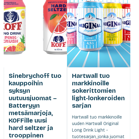
Sinebrychoff tuo
Hartwall tuo
kauppoihin
markkinoille
syksyn
sokerittomien
uutuusjuomat –
light-lonkeroiden
Batteryyn
sarjan
metsämarjoja,
Hartwall tuo markkinoille
KOFFille uusi
uuden Hartwall Original
hard seltzer ja
Long Drink Light -
trooppinen
tuotesarjan, jonka juomat