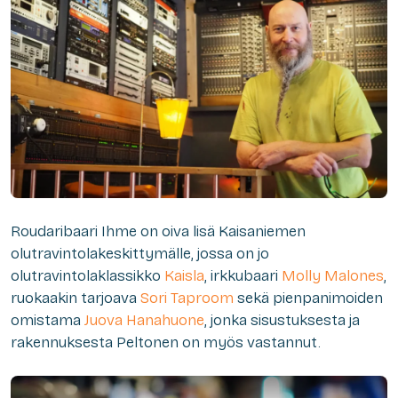
Roudaribaari Ihme on oiva lisä Kaisaniemen
olutravintolakeskittymälle, jossa on jo
olutravintolaklassikko
Kaisla
, irkkubaari
Molly Malones
,
ruokaakin tarjoava
Sori Taproom
sekä pienpanimoiden
omistama
Juova Hanahuone
, jonka sisustuksesta ja
rakennuksesta Peltonen on myös vastannut.