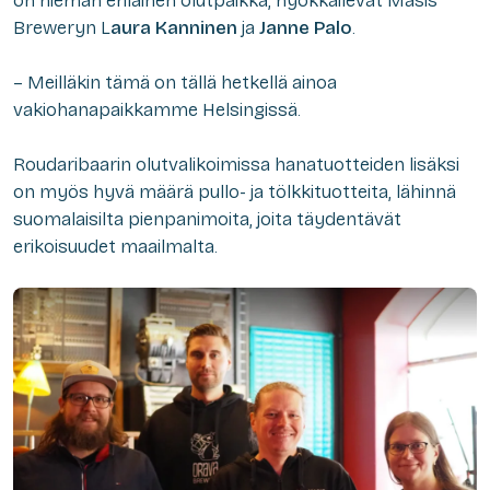
on hieman erilainen olutpaikka, nyökkäilevät Masis
Breweryn L
aura Kanninen
ja
Janne Palo
.
– Meilläkin tämä on tällä hetkellä ainoa
vakiohanapaikkamme Helsingissä.
Roudaribaarin olutvalikoimissa hanatuotteiden lisäksi
on myös hyvä määrä pullo- ja tölkkituotteita, lähinnä
suomalaisilta pienpanimoita, joita täydentävät
erikoisuudet maailmalta.