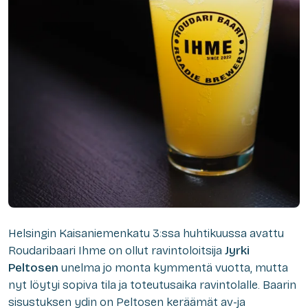
Helsingin Kaisaniemenkatu 3:ssa huhtikuussa avattu
Roudaribaari Ihme on ollut ravintoloitsija
Jyrki
Peltosen
unelma jo monta kymmentä vuotta, mutta
nyt löytyi sopiva tila ja toteutusaika ravintolalle. Baarin
sisustuksen ydin on Peltosen keräämät av-ja