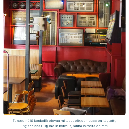
Takaseinällä keskellä olevaa miksauspöydän osaa on käytetty
Englannissa Billy Idolin keikalla, muita laitteita on mm.