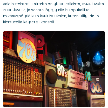
valolaitteistot. Laitteita on yli 100 erilaista, 1940-luvulta
2000-luvulle, ja seasta löytyy niin huippukalliita
miksauspöytiä kuin kuuluisuuksien, kuten
Billy Idolin
kiertueella käytetty konsoli.