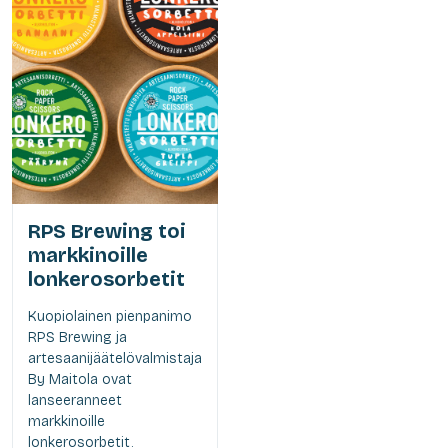
RPS Brewing toi
markkinoille
lonkerosorbetit
Kuopiolainen pienpanimo
RPS Brewing ja
artesaanijäätelövalmistaja
By Maitola ovat
lanseeranneet
markkinoille
lonkerosorbetit.