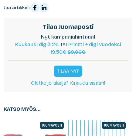
Jaa artikkeli:
Tilaa Juomaposti
Nyt kampanjahintaan!
Kuukausi digiä 2€
TAI
Printti + digi vuodeksi
19,50€
29,00€
TILAA NYT
Oletko jo tilaaja? Kirjaudu sisään!
KATSO MYÖS...
JUOMAPOSTI
JUOMAPOSTI