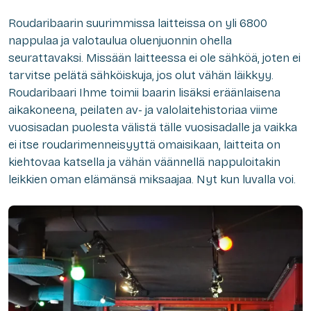
Roudaribaarin suurimmissa laitteissa on yli 6800
nappulaa ja valotaulua oluenjuonnin ohella
seurattavaksi. Missään laitteessa ei ole sähköä, joten ei
tarvitse pelätä sähköiskuja, jos olut vähän läikkyy.
Roudaribaari Ihme toimii baarin lisäksi eräänlaisena
aikakoneena, peilaten av- ja valolaitehistoriaa viime
vuosisadan puolesta välistä tälle vuosisadalle ja vaikka
ei itse roudarimenneisyyttä omaisikaan, laitteita on
kiehtovaa katsella ja vähän väännellä nappuloitakin
leikkien oman elämänsä miksaajaa. Nyt kun luvalla voi.