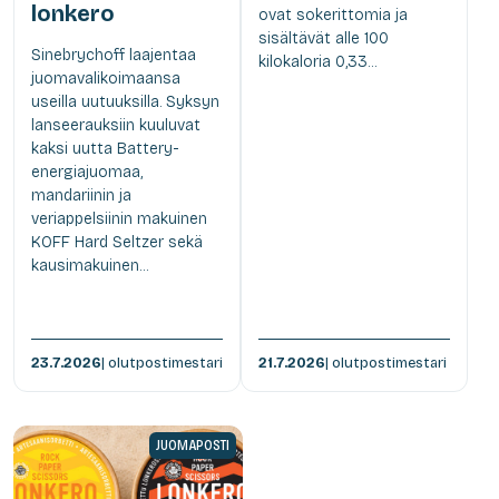
lonkero
ovat sokerittomia ja
sisältävät alle 100
Sinebrychoff laajentaa
kilokaloria 0,33...
juomavalikoimaansa
useilla uutuuksilla. Syksyn
lanseerauksiin kuuluvat
kaksi uutta Battery-
energiajuomaa,
mandariinin ja
veriappelsiinin makuinen
KOFF Hard Seltzer sekä
kausimakuinen...
23.7.2026
| olutpostimestari
21.7.2026
| olutpostimestari
JUOMAPOSTI