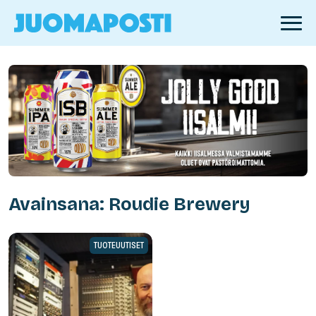
Avainsana: Roudie Brewery
TUOTEUUTISET