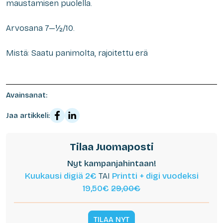
maustamisen puolella.
Arvosana 7—½/10.
Mistä: Saatu panimolta, rajoitettu erä
Avainsanat:
Jaa artikkeli:
Tilaa Juomaposti
Nyt kampanjahintaan!
Kuukausi digiä 2€
TAI
Printti + digi vuodeksi
19,50€
29,00€
TILAA NYT