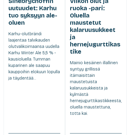
Sinebrychoffin
Viikon olut ja
uutuudet: Karhu
ruoka -pari:
tuo syksyyn ale-
Oluella
oluen
maustetut
kalaruusukkeet
Karhu-olutbrändi
ja
laajentaa talvikauden
hernejugurttikas
olutvalikoimaansa uudella
tike
Karhu Winter Ale 5,5 % -
kausioluella. Tumman
Mainio kesäinen illallinen
kuparinen ale saapuu
syntyy grillissä
kauppoihin elokuun lopulla
itämaisittain
ja täydentää...
maustetuista
kalaruusukkeista ja
kylmästä
hernejugurttikastikkeesta,
oluella maustettuna,
totta kai.