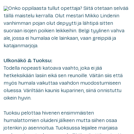
Onko oppilaasta tullut opettaja? Siitä otetaan selvää
tällä maistelu kerralla. Olut mestari Mikko Lindenin
vanhimman pojan olut depyytti ja lähtipä sitten
suoraan isojen poikien leikkeihin. Belgi tyylinen vahva
ale, jossa ei humalaa ole lainkaan, vaan greippiä ja
katajanmarjoja.
Ulkonäkö & Tuoksu:
Todella nopeasti katoava vaahto, joka ei jää
hetkeksikään lasiin eikä sen reunoille. Väitän siis että
myös humala vaikuttaa vaahdon muodostumiseen
oluessa. Väriltään kaunis kuparinen, siinä onnistuttu
oikein hyvin.
Tuoksu pelottaa hivenen ensimmäisten
humalattomien oluideni jälkeen mutta siihen osaa
jotenkin jo asennoitua. Tuoksussa leijailee marjaisa