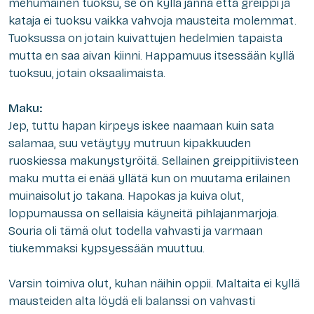
mehumainen tuoksu, se on kyllä jännä että greippi ja
kataja ei tuoksu vaikka vahvoja mausteita molemmat.
Tuoksussa on jotain kuivattujen hedelmien tapaista
mutta en saa aivan kiinni. Happamuus itsessään kyllä
tuoksuu, jotain oksaalimaista.
Maku:
Jep, tuttu hapan kirpeys iskee naamaan kuin sata
salamaa, suu vetäytyy mutruun kipakkuuden
ruoskiessa makunystyröitä. Sellainen greippitiivisteen
maku mutta ei enää yllätä kun on muutama erilainen
muinaisolut jo takana. Hapokas ja kuiva olut,
loppumaussa on sellaisia käyneitä pihlajanmarjoja.
Souria oli tämä olut todella vahvasti ja varmaan
tiukemmaksi kypsyessään muuttuu.
Varsin toimiva olut, kuhan näihin oppii. Maltaita ei kyllä
mausteiden alta löydä eli balanssi on vahvasti