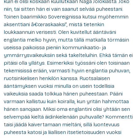
kuin ei olisi koskaan kuullutkaan Naga Jolokiasta. Joko
niin, tai sitten hän ei vain saanut selvää puheestani.
Toinen baarimikko Sovereignissa kutsui myöhemmin
aksenttiani â€œraskaaksi”, mistä tietenkin
loukkaannuin verisesti. Olen kuvitellut ääntäväni
englantia melko hyvin, mutta tällä matkalla törmäsin
useissa paikoissa pieniin kommunikaatio- ja
ymmärrysvaikeuksiin sekä takelteluihin. Ehkä tämän ei
pitäisi olla yllätys. Esimerkiksi työssäni olen toisinaan
tekemisissä erään, varmasti hyvin englantia puhuvan,
ruotsinkielisen henkilön kanssa. Ruotsalaisen
ääntämyksen vuoksi minulla on usein todellisia
vaikeuksia saada tolkkua hänen puheestaan. Pääni
varmaan kallistuu kuin koiralla, kun yritän hahmottaa
hänen sanojaan. Miksi oma englantini olisi yhtään sen
selvempää kieltä äidinkielenään puhuvalle? Kommentti
taisi jäädä kaivertamaan mieltäni, sillä luontevuus
puheesta katosi ja liiallisen itsetietoisuuden vuoksi