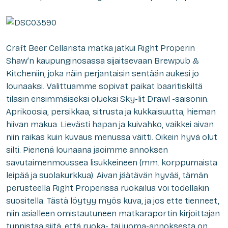
Craft Beer Cellarista matka jatkui Right Properin
Shaw’n kaupunginosassa sijaitsevaan Brewpub &
Kitcheniin, joka näin perjantaisin sentään aukesi jo
lounaaksi. Valittuamme sopivat paikat baaritiskiltä
tilasin ensimmäiseksi olueksi Sky-lit Drawl -saisonin.
Aprikoosia, persikkaa, sitrusta ja kukkaisuutta, hieman
hiivan makua. Lievästi hapan ja kuivahko, vaikkei aivan
niin raikas kuin kuvaus menussa väitti. Oikein hyvä olut
silti. Pienenä lounaana jaoimme annoksen
savutaimenmoussea lisukkeineen (mm. korppumaista
leipää ja suolakurkkua). Aivan jäätävän hyvää, tämän
perusteella Right Properissa ruokailua voi todellakin
suositella. Tästä löytyy myös kuva, ja jos ette tienneet,
niin asialleen omistautuneen matkaraportin kirjoittajan
tunnistaa siitä, että ruoka- tai juoma-annoksesta on