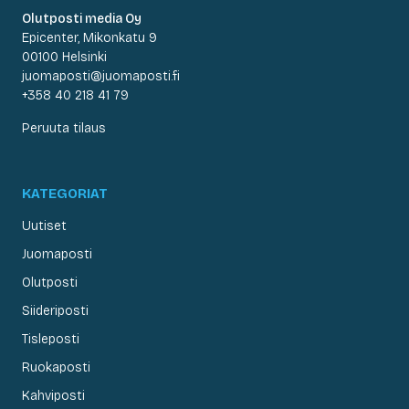
Olutposti media Oy
Epicenter, Mikonkatu 9
00100 Helsinki
juomaposti@juomaposti.fi
+358 40 218 41 79
Peruuta tilaus
KATEGORIAT
Uutiset
Juomaposti
Olutposti
Siideriposti
Tisleposti
Ruokaposti
Kahviposti