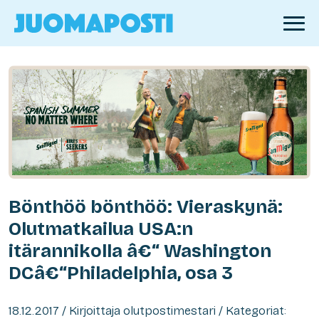
Bönthöö bönthöö: Vieraskynä:
Olutmatkailua USA:n
itärannikolla â€“ Washington
DCâ€“Philadelphia, osa 3
18.12.2017 / Kirjoittaja olutpostimestari / Kategoriat: