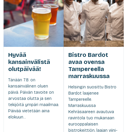
Hyvää
Bistro Bardot
kansainvälistä
avaa ovensa
olutpäivää!
Tampereella
marraskuussa
Tänään 7.8. on
kansainvälinen oluen
Helsingin suosittu Bistro
päivä. Päivän tavoite on
Bardot laajenee
arvostaa olutta ja sen
Tampereelle.
tekijöitä ympäri maailmaa.
Marraskuussa
Päivää vietetään aina
Kehräsaareen avautuva
elokuun...
ravintola tuo mukanaan
eurooppalaisen
bistrokeittiön, laajan viini-