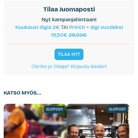
Tilaa Juomaposti
Nyt kampanjahintaan!
Kuukausi digiä 2€
TAI
Printti + digi vuodeksi
19,50€
29,00€
TILAA NYT
Oletko jo tilaaja? Kirjaudu sisään!
KATSO MYÖS...
OLUTPOSTI
OLUTPOSTI