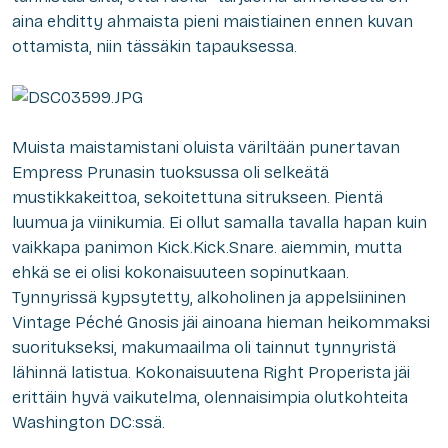
aina ehditty ahmaista pieni maistiainen ennen kuvan
ottamista, niin tässäkin tapauksessa.
Muista maistamistani oluista väriltään punertavan
Empress Prunasin tuoksussa oli selkeätä
mustikkakeittoa, sekoitettuna sitrukseen. Pientä
luumua ja viinikumia. Ei ollut samalla tavalla hapan kuin
vaikkapa panimon Kick.Kick.Snare. aiemmin, mutta
ehkä se ei olisi kokonaisuuteen sopinutkaan.
Tynnyrissä kypsytetty, alkoholinen ja appelsiininen
Vintage Péché Gnosis jäi ainoana hieman heikommaksi
suoritukseksi, makumaailma oli tainnut tynnyristä
lähinnä latistua. Kokonaisuutena Right Properista jäi
erittäin hyvä vaikutelma, olennaisimpia olutkohteita
Washington DC:ssä.