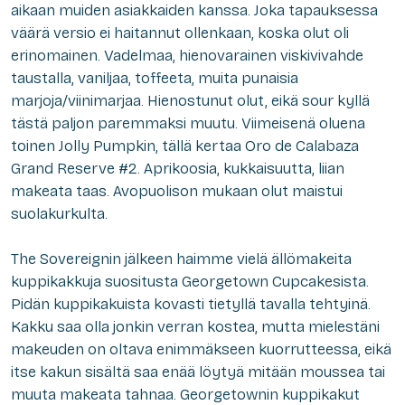
aikaan muiden asiakkaiden kanssa. Joka tapauksessa
väärä versio ei haitannut ollenkaan, koska olut oli
erinomainen. Vadelmaa, hienovarainen viskivivahde
taustalla, vaniljaa, toffeeta, muita punaisia
marjoja/viinimarjaa. Hienostunut olut, eikä sour kyllä
tästä paljon paremmaksi muutu. Viimeisenä oluena
toinen Jolly Pumpkin, tällä kertaa Oro de Calabaza
Grand Reserve #2. Aprikoosia, kukkaisuutta, liian
makeata taas. Avopuolison mukaan olut maistui
suolakurkulta.
The Sovereignin jälkeen haimme vielä ällömakeita
kuppikakkuja suositusta Georgetown Cupcakesista.
Pidän kuppikakuista kovasti tietyllä tavalla tehtyinä.
Kakku saa olla jonkin verran kostea, mutta mielestäni
makeuden on oltava enimmäkseen kuorrutteessa, eikä
itse kakun sisältä saa enää löytyä mitään moussea tai
muuta makeata tahnaa. Georgetownin kuppikakut