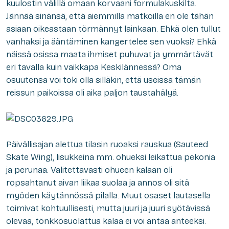
kuulostin välillä omaan korvaani formulakuskilta.
Jännää sinänsä, että aiemmilla matkoilla en ole tähän
asiaan oikeastaan törmännyt lainkaan. Ehkä olen tullut
vanhaksi ja ääntäminen kangertelee sen vuoksi? Ehkä
näissä osissa maata ihmiset puhuvat ja ymmärtävät
eri tavalla kuin vaikkapa Keskilännessä? Oma
osuutensa voi toki olla silläkin, että useissa tämän
reissun paikoissa oli aika paljon taustahälyä.
Päivällisajan alettua tilasin ruoaksi rauskua (Sauteed
Skate Wing), lisukkeina mm. ohueksi leikattua pekonia
ja perunaa. Valitettavasti ohueen kalaan oli
ropsahtanut aivan liikaa suolaa ja annos oli sitä
myöden käytännössä pilalla. Muut osaset lautasella
toimivat kohtuullisesti, mutta juuri ja juuri syötävissä
olevaa, tönkkösuolattua kalaa ei voi antaa anteeksi.