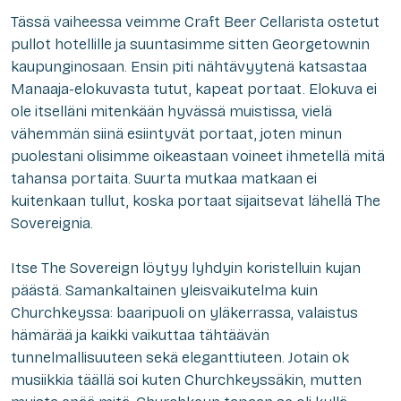
Tässä vaiheessa veimme Craft Beer Cellarista ostetut
pullot hotellille ja suuntasimme sitten Georgetownin
kaupunginosaan. Ensin piti nähtävyytenä katsastaa
Manaaja-elokuvasta tutut, kapeat portaat. Elokuva ei
ole itselläni mitenkään hyvässä muistissa, vielä
vähemmän siinä esiintyvät portaat, joten minun
puolestani olisimme oikeastaan voineet ihmetellä mitä
tahansa portaita. Suurta mutkaa matkaan ei
kuitenkaan tullut, koska portaat sijaitsevat lähellä The
Sovereignia.
Itse The Sovereign löytyy lyhdyin koristelluin kujan
päästä. Samankaltainen yleisvaikutelma kuin
Churchkeyssa: baaripuoli on yläkerrassa, valaistus
hämärää ja kaikki vaikuttaa tähtäävän
tunnelmallisuuteen sekä eleganttiuteen. Jotain ok
musiikkia täällä soi kuten Churchkeyssäkin, mutten