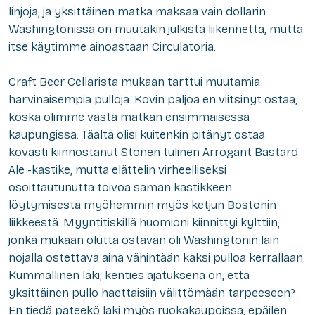
linjoja, ja yksittäinen matka maksaa vain dollarin.
Washingtonissa on muutakin julkista liikennettä, mutta
itse käytimme ainoastaan Circulatoria.
Craft Beer Cellarista mukaan tarttui muutamia
harvinaisempia pulloja. Kovin paljoa en viitsinyt ostaa,
koska olimme vasta matkan ensimmäisessä
kaupungissa. Täältä
olisi
kuitenkin pitänyt ostaa
kovasti kiinnostanut Stonen tulinen Arrogant Bastard
Ale -kastike, mutta elättelin virheelliseksi
osoittautunutta toivoa saman kastikkeen
löytymisestä myöhemmin myös ketjun Bostonin
liikkeestä. Myyntitiskillä huomioni kiinnittyi kylttiin,
jonka mukaan olutta ostavan oli Washingtonin lain
nojalla ostettava aina vähintään kaksi pulloa kerrallaan.
Kummallinen laki; kenties ajatuksena on, että
yksittäinen pullo haettaisiin välittömään tarpeeseen?
En tiedä päteekö laki myös ruokakaupoissa, epäilen.