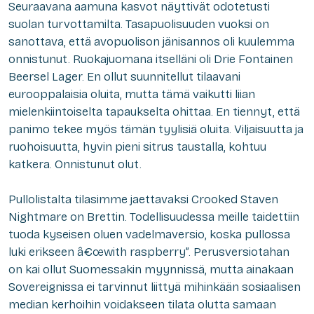
Seuraavana aamuna kasvot näyttivät odotetusti
suolan turvottamilta. Tasapuolisuuden vuoksi on
sanottava, että avopuolison jänisannos oli kuulemma
onnistunut. Ruokajuomana itselläni oli Drie Fontainen
Beersel Lager. En ollut suunnitellut tilaavani
eurooppalaisia oluita, mutta tämä vaikutti liian
mielenkiintoiselta tapaukselta ohittaa. En tiennyt, että
panimo tekee myös tämän tyylisiä oluita. Viljaisuutta ja
ruohoisuutta, hyvin pieni sitrus taustalla, kohtuu
katkera. Onnistunut olut.
Pullolistalta tilasimme jaettavaksi Crooked Staven
Nightmare on Brettin. Todellisuudessa meille taidettiin
tuoda kyseisen oluen vadelmaversio, koska pullossa
luki erikseen â€œwith raspberry”. Perusversiotahan
on kai ollut Suomessakin myynnissä, mutta ainakaan
Sovereignissa ei tarvinnut liittyä mihinkään sosiaalisen
median kerhoihin voidakseen tilata olutta samaan