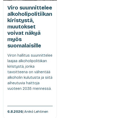
Viro suunnittelee
alkoholipolitiikan
kiristystä,
muutokset
voivat näkyä
myös
suomalaisille
Viron hallitus suunnittelee
laajaa alkoholipolitiikan
kiristystä, jonka
tavoitteena on vähentää
alkoholin kulutusta ja siitä
aiheutuvia haittoja
vuoteen 2035 mennessä.
6.8.2026
| Anikó Lehtinen