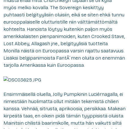
muista enää mitä. Churchkeyn tapaan se oli kyllä
myös melko kovalla. The Sovereign keskittyy
puhtaasti belgityylisiin oluisiin, eikä se siten ehkä tunnu
eurooppalaiselle olutturistille niin välttämättömältä
kohteelta. Hanoista löytyy kuitenkin paljon myös
amerikkalaisten pienpanimoiden, kuten Crooked Stave,
Lost Abbey, Allagash jne., belgityylisiä tuotteita.
Monilla näistä on Euroopassa varsin rajattu saatavuus.
Lisäksi belgipanimoista FantÃ´men oluita on enemmän
tarjolla Amerikassa kuin Euroopassa.
Ensimmäisellä oluella, Jolly Pumpkinin Luciérnagalla, ei
nimestään huolimatta ollut mitään tekemistä chilien
kanssa. Vehnää, sitrusta, aprikoosia, persikkaa. Makean
kirpeätä taas, en oikein pidä tämän tyyppisistä oluista.
Mainitsin chilistä baarimikolle, mutta hän vaikutti siltä