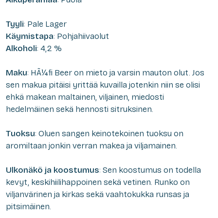
Tyyli
: Pale Lager
Käymistapa
: Pohjahiivaolut
Alkoholi
: 4,2 %
Maku
: HÃ¼fi Beer on mieto ja varsin mauton olut. Jos
sen makua pitäisi yrittää kuvailla jotenkin niin se olisi
ehkä makean maltainen, viljainen, miedosti
hedelmäinen sekä hennosti sitruksinen.
Tuoksu
: Oluen sangen keinotekoinen tuoksu on
aromiltaan jonkin verran makea ja viljamainen.
Ulkonäkö ja koostumus
: Sen koostumus on todella
kevyt, keskihiilihappoinen sekä vetinen. Runko on
viljanvärinen ja kirkas sekä vaahtokukka runsas ja
pitsimäinen.