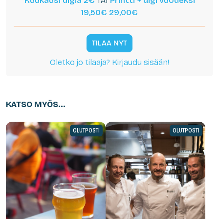
Kuukausi digiä 2€
TAI
Printti + digi vuodeksi
19,50€
29,00€
TILAA NYT
Oletko jo tilaaja? Kirjaudu sisään!
KATSO MYÖS...
OLUTPOSTI
OLUTPOSTI