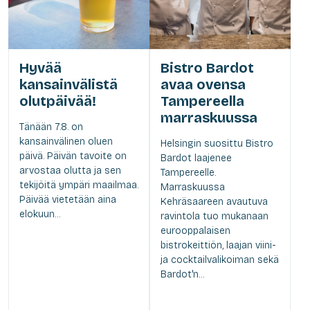
Hyvää
Bistro Bardot
kansainvälistä
avaa ovensa
olutpäivää!
Tampereella
marraskuussa
Tänään 7.8. on
kansainvälinen oluen
Helsingin suosittu Bistro
päivä. Päivän tavoite on
Bardot laajenee
arvostaa olutta ja sen
Tampereelle.
tekijöitä ympäri maailmaa.
Marraskuussa
Päivää vietetään aina
Kehräsaareen avautuva
elokuun...
ravintola tuo mukanaan
eurooppalaisen
bistrokeittiön, laajan viini-
ja cocktailvalikoiman sekä
Bardot'n...