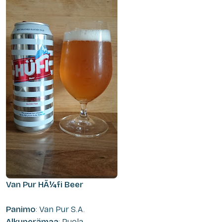
Van Pur HÃ¼fi Beer
Panimo
: Van Pur S.A.
Alkuperämaa
: Puola