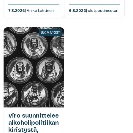
7.8.2026
| Anikó Lehtinen
6.8.2026
| olutpostimestari
JUOMAPOSTI
Viro suunnittelee
alkoholipolitiikan
kiristystä,