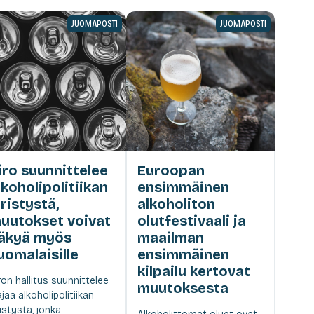
JUOMAPOSTI
JUOMAPOSTI
iro suunnittelee
Euroopan
lkoholipolitiikan
ensimmäinen
iristystä,
alkoholiton
uutokset voivat
olutfestivaali ja
äkyä myös
maailman
uomalaisille
ensimmäinen
kilpailu kertovat
ron hallitus suunnittelee
muutoksesta
ajaa alkoholipolitiikan
ristystä, jonka