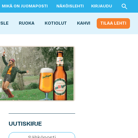
MIKÄ ON JUOMAPOSTI
NÄKÖISLEHTI
KIRJAUDU
ISLE
RUOKA
KOTIOLUT
KAHVI
TILAA LEHTI
UUTISKIRJE