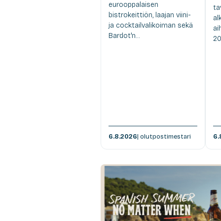
eurooppalaisen
ta
bistrokeittiön, laajan viini-
al
ja cocktailvalikoiman sekä
ai
Bardot'n...
20
6.8.2026
| olutpostimestari
6.