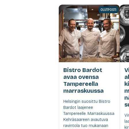
OLUTPOSTI
Bistro Bardot
V
avaa ovensa
a
Tampereella
k
marraskuussa
m
n
Helsingin suosittu Bistro
s
Bardot laajenee
Tampereelle. Marraskuussa
Vi
Kehräsaareen avautuva
la
ravintola tuo mukanaan
ki