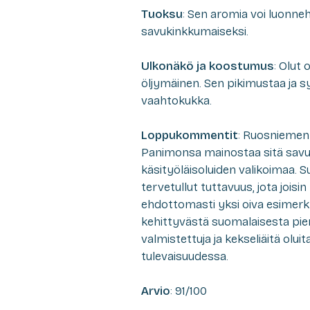
Tuoksu
: Sen aromia voi luonneh
savukinkkumaiseksi.
Ulkonäkö ja koostumus
: Olut 
öljymäinen. Sen pikimustaa ja 
vaahtokukka.
Loppukommentit
: Ruosniemen 
Panimonsa mainostaa sitä savu-s
käsityöläisoluiden valikoimaa.
tervetullut tuttavuus, jota joisi
ehdottomasti yksi oiva esimerkki
kehittyvästä suomalaisesta pie
valmistettuja ja kekseliäitä olui
tulevaisuudessa.
Arvio
: 91/100