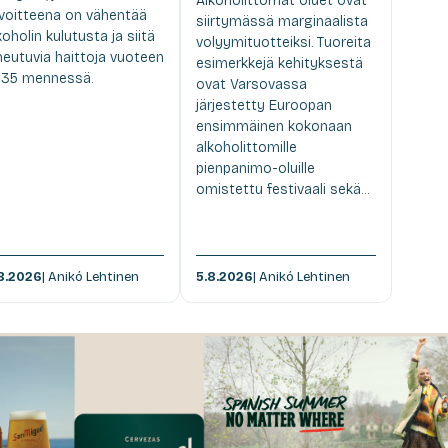
Alkoholittomat oluet ovat
voitteena on vähentää
siirtymässä marginaalista
koholin kulutusta ja siitä
volyymituotteiksi. Tuoreita
heutuvia haittoja vuoteen
esimerkkejä kehityksestä
35 mennessä.
ovat Varsovassa
järjestetty Euroopan
ensimmäinen kokonaan
alkoholittomille
pienpanimo-oluille
omistettu festivaali sekä...
8.2026
| Anikó Lehtinen
5.8.2026
| Anikó Lehtinen