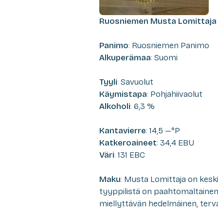
Ruosniemen Musta Lomittaja
Panimo
: Ruosniemen Panimo
Alkuperämaa
: Suomi
Tyyli
: Savuolut
Käymistapa
: Pohjahiivaolut
Alkoholi
: 6,3 %
Kantavierre
: 14,5 —°P
Katkeroaineet
: 34,4 EBU
Väri
: 131 EBC
Maku
: Musta Lomittaja on keski
tyyppilistä on paahtomaltaine
miellyttävän hedelmäinen, ter