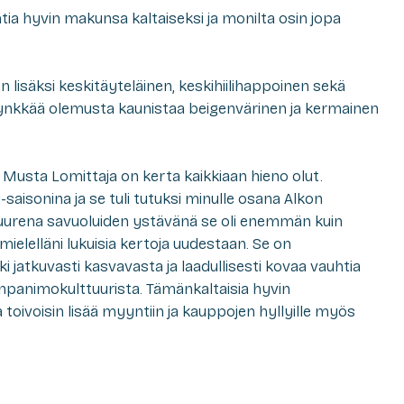
tia hyvin makunsa kaltaiseksi ja monilta osin jopa
on lisäksi keskitäyteläinen, keskihiilihappoinen sekä
synkkää olemusta kaunistaa beigenvärinen ja kermainen
Musta Lomittaja on kerta kaikkiaan hieno olut.
aisonina ja se tuli tutuksi minulle osana Alkon
 Suurena savuoluiden ystävänä se oli enemmän kuin
n mielelläni lukuisia kertoja uudestaan. Se on
 jatkuvasti kasvavasta ja laadullisesti kovaa vauhtia
npanimokulttuurista. Tämänkaltaisia hyvin
ta toivoisin lisää myyntiin ja kauppojen hyllyille myös