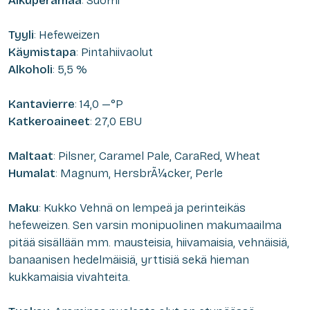
Alkuperämaa
: Suomi
Tyyli
: Hefeweizen
Käymistapa
: Pintahiivaolut
Alkoholi
: 5,5 %
Kantavierre
: 14,0 —°P
Katkeroaineet
: 27,0 EBU
Maltaat
: Pilsner, Caramel Pale, CaraRed, Wheat
Humalat
: Magnum, HersbrÃ¼cker, Perle
Maku
: Kukko Vehnä on lempeä ja perinteikäs
hefeweizen. Sen varsin monipuolinen makumaailma
pitää sisällään mm. mausteisia, hiivamaisia, vehnäisiä,
banaanisen hedelmäisiä, yrttisiä sekä hieman
kukkamaisia vivahteita.