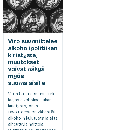
Viro suunnittelee
alkoholipolitiikan
kiristystä,
muutokset
voivat näkyä
myös
suomalaisille
Viron hallitus suunnittelee
laajaa alkoholipolitiikan
kiristystä, jonka
tavoitteena on vähentää
alkoholin kulutusta ja siitä
aiheutuvia haittoja