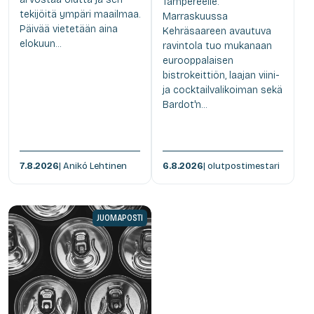
Tampereelle.
tekijöitä ympäri maailmaa.
Marraskuussa
Päivää vietetään aina
Kehräsaareen avautuva
elokuun...
ravintola tuo mukanaan
eurooppalaisen
bistrokeittiön, laajan viini-
ja cocktailvalikoiman sekä
Bardot'n...
7.8.2026
| Anikó Lehtinen
6.8.2026
| olutpostimestari
JUOMAPOSTI