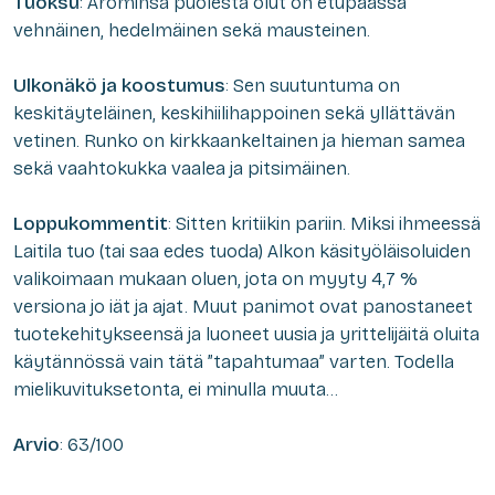
Tuoksu
: Arominsa puolesta olut on etupäässä
vehnäinen, hedelmäinen sekä mausteinen.
Ulkonäkö ja koostumus
: Sen suutuntuma on
keskitäyteläinen, keskihiilihappoinen sekä yllättävän
vetinen. Runko on kirkkaankeltainen ja hieman samea
sekä vaahtokukka vaalea ja pitsimäinen.
Loppukommentit
: Sitten kritiikin pariin. Miksi ihmeessä
Laitila tuo (tai saa edes tuoda) Alkon käsityöläisoluiden
valikoimaan mukaan oluen, jota on myyty 4,7 %
versiona jo iät ja ajat. Muut panimot ovat panostaneet
tuotekehitykseensä ja luoneet uusia ja yrittelijäitä oluita
käytännössä vain tätä ”tapahtumaa” varten. Todella
mielikuvituksetonta, ei minulla muuta…
Arvio
: 63/100