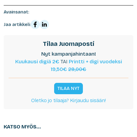
Avainsanat:
Jaa artikkeli:
Tilaa Juomaposti
Nyt kampanjahintaan!
Kuukausi digiä 2€
TAI
Printti + digi vuodeksi
19,50€
29,00€
TILAA NYT
Oletko jo tilaaja? Kirjaudu sisään!
KATSO MYÖS...