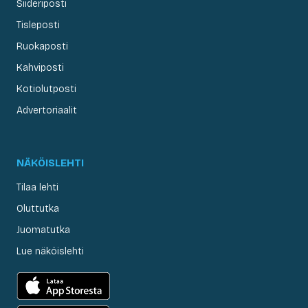
Siideriposti
Tisleposti
Ruokaposti
Kahviposti
Kotiolutposti
Advertoriaalit
NÄKÖISLEHTI
Tilaa lehti
Oluttutka
Juomatutka
Lue näköislehti