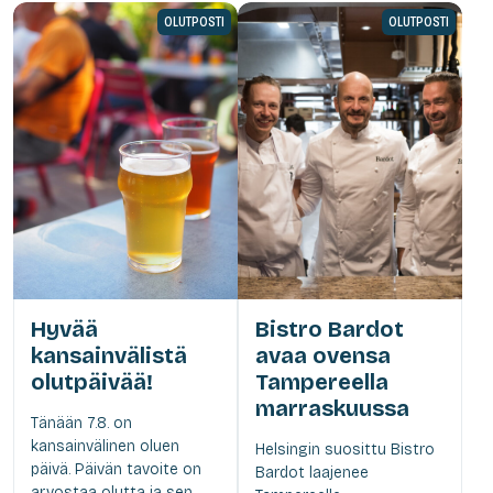
OLUTPOSTI
OLUTPOSTI
Hyvää
Bistro Bardot
kansainvälistä
avaa ovensa
olutpäivää!
Tampereella
marraskuussa
Tänään 7.8. on
kansainvälinen oluen
Helsingin suosittu Bistro
päivä. Päivän tavoite on
Bardot laajenee
arvostaa olutta ja sen