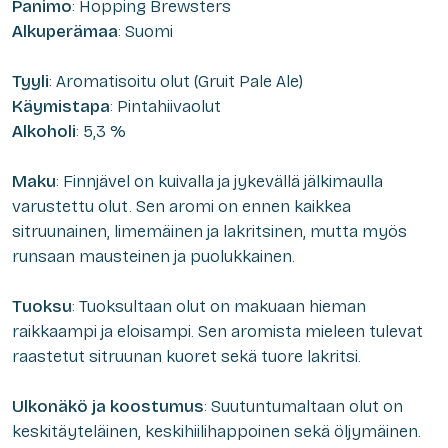
Panimo
: Hopping Brewsters
Alkuperämaa
: Suomi
Tyyli
: Aromatisoitu olut (Gruit Pale Ale)
Käymistapa
: Pintahiivaolut
Alkoholi
: 5,3 %
Maku
: Finnjävel on kuivalla ja jykevällä jälkimaulla
varustettu olut. Sen aromi on ennen kaikkea
sitruunainen, limemäinen ja lakritsinen, mutta myös
runsaan mausteinen ja puolukkainen.
Tuoksu
: Tuoksultaan olut on makuaan hieman
raikkaampi ja eloisampi. Sen aromista mieleen tulevat
raastetut sitruunan kuoret sekä tuore lakritsi.
Ulkonäkö ja koostumus
: Suutuntumaltaan olut on
keskitäyteläinen, keskihiilihappoinen sekä öljymäinen.