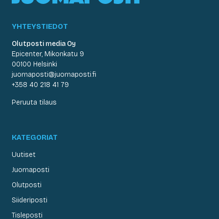
YHTEYSTIEDOT
Olutposti media Oy
Epicenter, Mikonkatu 9
00100 Helsinki
juomaposti@juomaposti.fi
+358 40 218 41 79
Peruuta tilaus
KATEGORIAT
Uutiset
Juomaposti
Olutposti
Siideriposti
Tisleposti