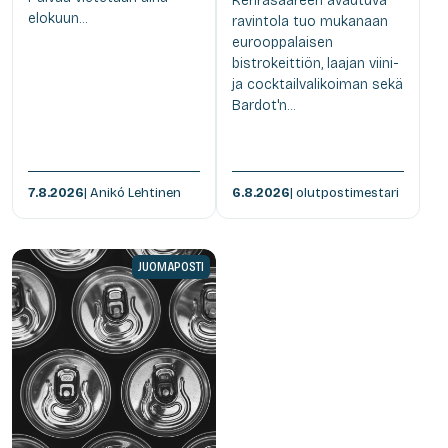
Kehräsaareen avautuva
elokuun...
ravintola tuo mukanaan
eurooppalaisen
bistrokeittiön, laajan viini-
ja cocktailvalikoiman sekä
Bardot'n...
7.8.2026
| Anikó Lehtinen
6.8.2026
| olutpostimestari
JUOMAPOSTI