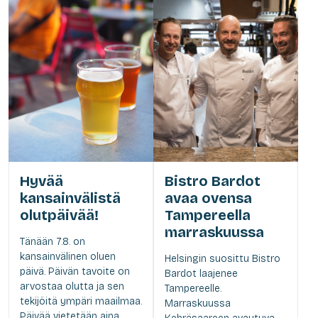
Hyvää
Bistro Bardot
kansainvälistä
avaa ovensa
olutpäivää!
Tampereella
marraskuussa
Tänään 7.8. on
kansainvälinen oluen
Helsingin suosittu Bistro
päivä. Päivän tavoite on
Bardot laajenee
arvostaa olutta ja sen
Tampereelle.
tekijöitä ympäri maailmaa.
Marraskuussa
Päivää vietetään aina