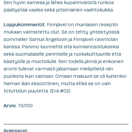
Sen hyvin sameaa ja lähes kuparinväristä runkoa
päällystää vaalea sekä pitsimäinen vaahtokukka.
Loppukommentit
: Finnjävel on muinaisen reseptin
mukaan valmistettu olut. Se on tehty yhteistyössä
sommelier Samuil Angelovin ja Finnjävel-ravintolan
kanssa. Panimo luonnehtii sitä kunnianosoitukseksi
sekä suomalaisille perinteille ja ruokakulttuurille että
käsityölle ja muotoilulle. Sen todella jännä ja erikoinen
aromi tulevat varmasti jakamaan mielipiteitä niin
puolesta kuin vastaan. Omaan makuuni se oli kuitenkin
hieman liian eksoottinen, mutta ehkä se on vain
totuttelun puutetta. (Erä #02)
Arvio
: 70/100
Avainsanat: