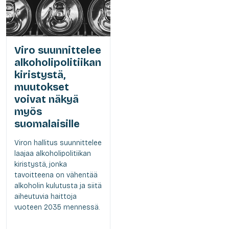
Viro suunnittelee
alkoholipolitiikan
kiristystä,
muutokset
voivat näkyä
myös
suomalaisille
Viron hallitus suunnittelee
laajaa alkoholipolitiikan
kiristystä, jonka
tavoitteena on vähentää
alkoholin kulutusta ja siitä
aiheutuvia haittoja
vuoteen 2035 mennessä.