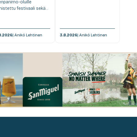
enpanimo-oluille
istettu festivaali sekä...
8.2026
| Anikó Lehtinen
3.8.2026
| Anikó Lehtinen