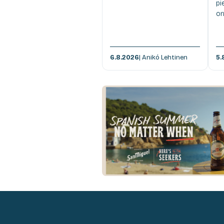
pi
om
6.8.2026
| Anikó Lehtinen
5.