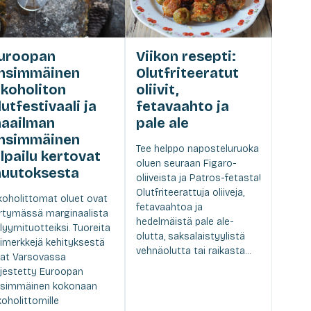
uroopan
Viikon resepti:
nsimmäinen
Olutfriteeratut
lkoholiton
oliivit,
lutfestivaali ja
fetavaahto ja
aailman
pale ale
nsimmäinen
Tee helppo naposteluruoka
ilpailu kertovat
oluen seuraan Figaro-
uutoksesta
oliiveista ja Patros-fetasta!
Olutfriteerattuja oliiveja,
koholittomat oluet ovat
fetavaahtoa ja
irtymässä marginaalista
hedelmäistä pale ale-
lyymituotteiksi. Tuoreita
olutta, saksalaistyylistä
imerkkejä kehityksestä
vehnäolutta tai raikasta...
at Varsovassa
rjestetty Euroopan
simmäinen kokonaan
koholittomille