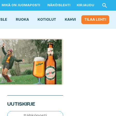
MIKÄ ON JUOMAPOSTI
NÄKÖISLEHTI
KIRJAUDU
ISLE
RUOKA
KOTIOLUT
KAHVI
TILAA LEHTI
UUTISKIRJE