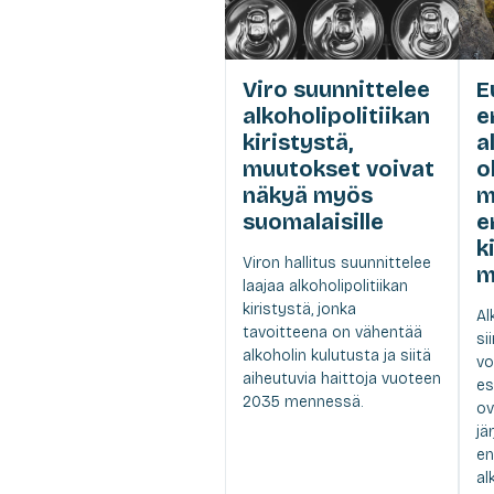
Viro suunnittelee
E
alkoholipolitiikan
e
kiristystä,
a
muutokset voivat
o
näkyä myös
m
suomalaisille
e
k
Viron hallitus suunnittelee
m
laajaa alkoholipolitiikan
kiristystä, jonka
Al
tavoitteena on vähentää
si
alkoholin kulutusta ja siitä
vo
aiheutuvia haittoja vuoteen
es
2035 mennessä.
ov
jä
en
al