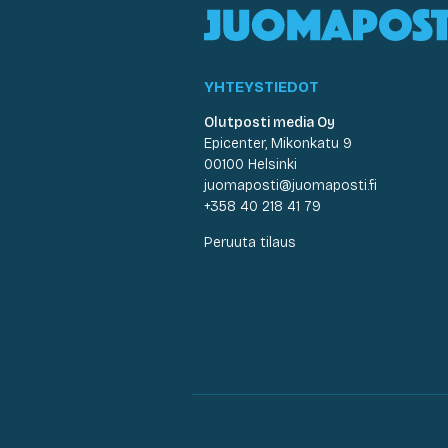
YHTEYSTIEDOT
Olutposti media Oy
Epicenter, Mikonkatu 9
00100 Helsinki
juomaposti@juomaposti.fi
+358 40 218 41 79
Peruuta tilaus