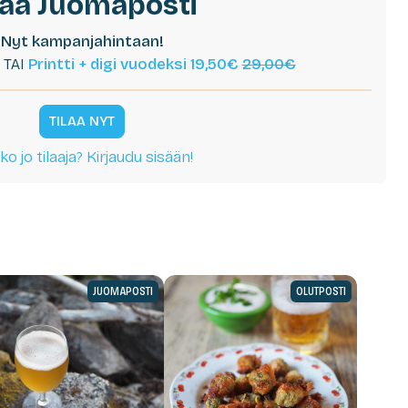
laa Juomaposti
Nyt kampanjahintaan!
TAI
Printti + digi vuodeksi 19,50€
29,00€
TILAA NYT
ko jo tilaaja? Kirjaudu sisään!
JUOMAPOSTI
OLUTPOSTI