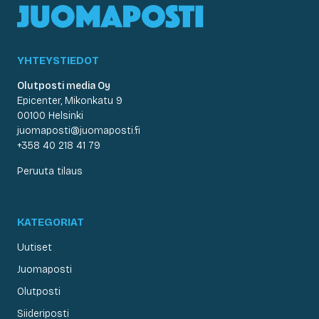
YHTEYSTIEDOT
Olutposti media Oy
Epicenter, Mikonkatu 9
00100 Helsinki
juomaposti@juomaposti.fi
+358 40 218 41 79
Peruuta tilaus
KATEGORIAT
Uutiset
Juomaposti
Olutposti
Siideriposti