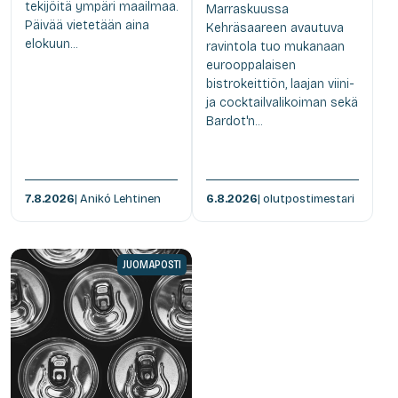
tekijöitä ympäri maailmaa.
Marraskuussa
Päivää vietetään aina
Kehräsaareen avautuva
elokuun...
ravintola tuo mukanaan
eurooppalaisen
bistrokeittiön, laajan viini-
ja cocktailvalikoiman sekä
Bardot'n...
7.8.2026
| Anikó Lehtinen
6.8.2026
| olutpostimestari
JUOMAPOSTI