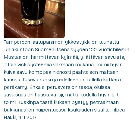
Tampereen laatupanimon ykköstykki on tuunattu
juhlakuntoon Suomen itsenäisyyden 100-vuotisbileisiin.
Mustaa on, harmittavan kylmää, yllättävän savuista,
jotain viskisysteemiä varmaan mukana. Toimii hyvin,
kuiva savu komppaa hienosti paahteisen maltaan
kanssa. Tukeva runko ja edelleen on tallella katkera
peräkärry. Ehkä ei perusversion tasoa, oluissa
savuisuus on haastava laji, mutta todella hyvin silti
toimii. Tuskinpa tästä kukaan pystyy petraamaan
bakkanaalien huipentuessa kuukauden sisällä. Hilpeä
Hauki, 4.11.2017.