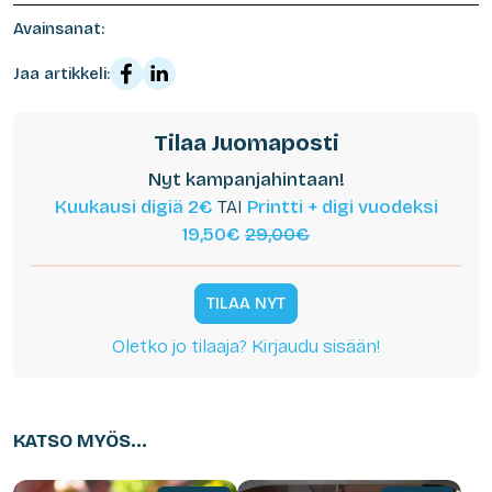
Avainsanat:
Jaa artikkeli:
Tilaa Juomaposti
Nyt kampanjahintaan!
Kuukausi digiä 2€
TAI
Printti + digi vuodeksi
19,50€
29,00€
TILAA NYT
Oletko jo tilaaja? Kirjaudu sisään!
KATSO MYÖS...