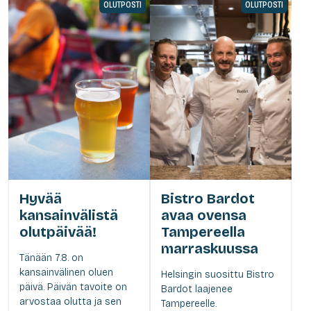
OLUTPOSTI
OLUTPOSTI
Hyvää
Bistro Bardot
kansainvälistä
avaa ovensa
olutpäivää!
Tampereella
marraskuussa
Tänään 7.8. on
kansainvälinen oluen
Helsingin suosittu Bistro
päivä. Päivän tavoite on
Bardot laajenee
arvostaa olutta ja sen
Tampereelle.