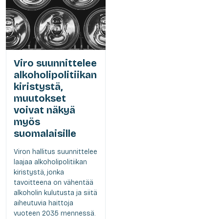
Viro suunnittelee
alkoholipolitiikan
kiristystä,
muutokset
voivat näkyä
myös
suomalaisille
Viron hallitus suunnittelee
laajaa alkoholipolitiikan
kiristystä, jonka
tavoitteena on vähentää
alkoholin kulutusta ja siitä
aiheutuvia haittoja
vuoteen 2035 mennessä.